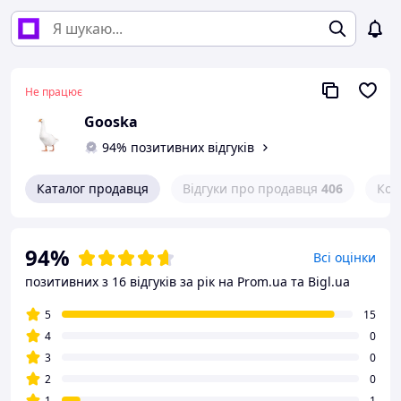
Не працює
Gooska
94% позитивних відгуків
Каталог продавця
Відгуки про продавця
406
Кон
94%
Всі оцінки
позитивних з 16 відгуків за рік
на Prom.ua та Bigl.ua
5
15
4
0
3
0
2
0
1
1