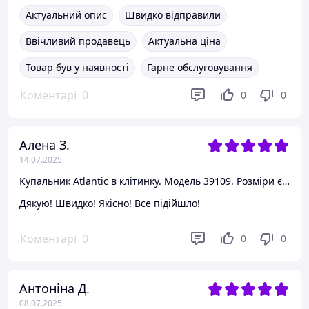
Актуальний опис
Швидко відправили
Ввічливий продавець
Актуальна ціна
Товар був у наявності
Гарне обслуговування
Коментарі
0
0
0
Алёна З.
14.07.2025
Купальник Atlantic в клітинку. Модель 39109. Розміри євро 36-44. Червоний, 38
Дякую! Швидко! Якісно! Все підійшло!
Коментарі
0
0
0
Антоніна Д.
08.07.2025