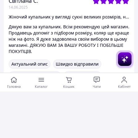
Світлана С.
14.06.2025
Жіночий купальник у вигляді сукні великих розмірів, низ - шорти. Купальник велетень, батал. Розміри 66-74.
Дякую вам за купальник. Всім рекомендую цей магазин.
Продавець допоміг з підбором розміру, коляр ще краще
ніж на фото. Я дуже задоволена своїм вибором в цьому
магазині. ДЯКУЮ ВАМ ЗА ВАШУ РОБОТУ І ПОБІЛЬШЕ
ПОКУПЦІВ.
Актуальний опис
Швидко відправили
Ввічливий продавець
Актуальна ціна
Головна
Каталог
Кошик
Чати
Кабінет
Товар був у наявності
Гарне обслуговування
Коментарі
0
0
0
Юлія Г.
05.06.2025