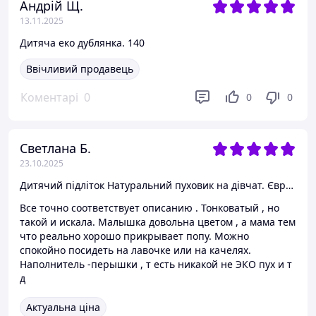
Андрій Щ.
13.11.2025
Дитяча еко дублянка. 140
Ввічливий продавець
Коментарі
0
0
0
Светлана Б.
23.10.2025
Дитячий підліток Натуральний пуховик на дівчат. Єврозима. Дитяче пальто. Розміри 120-160. 120, фіолетовий
Все точно соответствует описанию . Тонковатый , но
такой и искала. Малышка довольна цветом , а мама тем
что реально хорошо прикрывает попу. Можно
спокойно посидеть на лавочке или на качелях.
Наполнитель -перышки , т есть никакой не ЭКО пух и т
д
Актуальна ціна