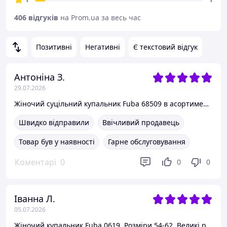
406 відгуків
на Prom.ua за весь час
Позитивні
Негативні
Є текстовий відгук
Антоніна З.
29.07.2026
Жіночий суцільний купальник Fuba 68509 в асортименті з прозорими вставками. Розміри 36-44 38, Чорний із жовтим
Швидко відправили
Ввічливий продавець
Товар був у наявності
Гарне обслуговування
Коментарі
0
0
0
Іванна Л.
05.07.2026
Жіночий купальник Fuba 0619. Розміри 54-62. Великі розміри. 58