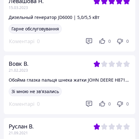
Левашова Н.
15.03.2023
Дизельный генератор JD6000 | 5,0/5,5 кВт
Гарне обслуговування
Коментарі
0
0
0
Вовк В.
21.02.2023
Обойма глазка пальця шнека жатки JOHN DEERE H87192 Накладка глазка шнека жатки Прижим направляючої пальця
Зі мною не зв'язались
Коментарі
0
0
0
Руслан В.
21.09.2021