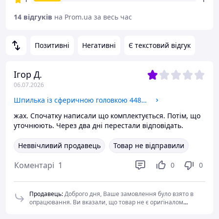
14 відгуків
на Prom.ua за весь час
Позитивні
Негативні
Є текстовий відгук
Ігор Д.
06.07.2026
Шпилька із сферичною головкою 4486MD 240100229190
жах. Спочатку написали що комплектується. Потім, що
уточнюють. Через два дні перестали відповідать.
Неввічливий продавець
Товар не відправили
Коментарі
1
0
0
Продавець
:
Доброго дня, Ваше замовлення було взято в
опрацювання. Ви вказали, що товар не є оригіналом
STABILUS, хоча у картці товару ніде і не було зазначено
цього виробника. Ми офіційний дилер