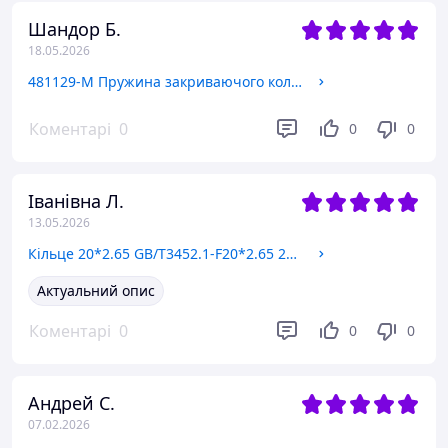
сільськогосподарської техніки. Шпилька замовляється з
Шандор Б.
заводу, що виробляє трактори, які ми представляємо в
18.05.2026
Україні. Вона використовується для кріплення
пневмопружини двері кабіни трактора. Коли Вам
481129-M Пружина закриваючого колеса
телефонували для уточнення даних замовлення - Ви не
підняли слухавку. Затримка з нашого боку була пов'язана з
вихідними днями.
Коментарі
0
0
0
Іванівна Л.
13.05.2026
Кільце 20*2.65 GB/T3452.1-F20*2.65 210801000653
Актуальний опис
Коментарі
0
0
0
Андрей С.
07.02.2026