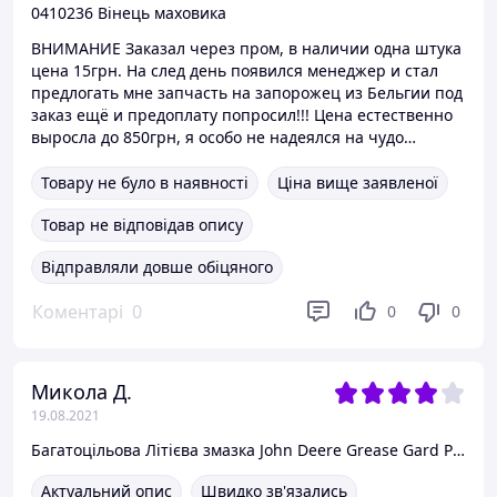
0410236 Вінець маховика
ВНИМАНИЕ Заказал через пром, в наличии одна штука
цена 15грн. На след день появился менеджер и стал
предлогать мне запчасть на запорожец из Бельгии под
заказ ещё и предоплату попросил!!! Цена естественно
выросла до 850грн, я особо не надеялся на чудо…
Товару не було в наявності
Ціна вище заявленої
Товар не відповідав опису
Відправляли довше обіцяного
Коментарі
0
0
0
Микола Д.
19.08.2021
Багатоцільова Літієва змазка John Deere Grease Gard Premium
Актуальний опис
Швидко зв'язались