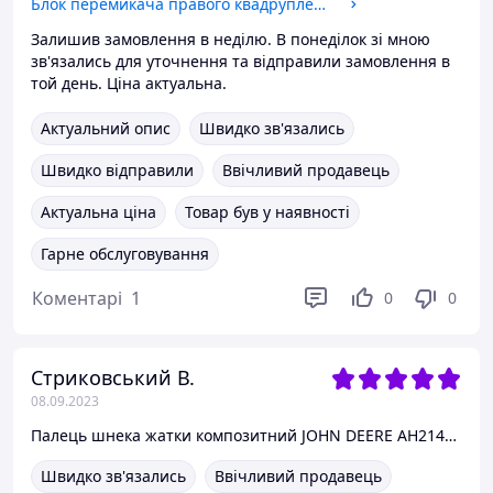
Блок перемикача правого квадруплексу коробки передач JK932-1204-1-R 240100016098
Залишив замовлення в неділю. В понеділок зі мною
зв'язались для уточнення та відправили замовлення в
той день. Ціна актуальна.
Актуальний опис
Швидко зв'язались
Швидко відправили
Ввічливий продавець
Актуальна ціна
Товар був у наявності
Гарне обслуговування
Коментарі
1
0
0
Стриковський В.
08.09.2023
Палець шнека жатки композитний JOHN DEERE AH214869
Швидко зв'язались
Ввічливий продавець