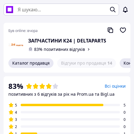
Був online:
вчора
ЗАПЧАСТИНИ К24 | DELTAPARTS
83% позитивних відгуків
Каталог продавця
Відгуки про продавця
14
Конт
83%
Всі оцінки
позитивних з 6 відгуків за рік
на Prom.ua та Bigl.ua
5
5
4
0
3
0
2
0
1
1