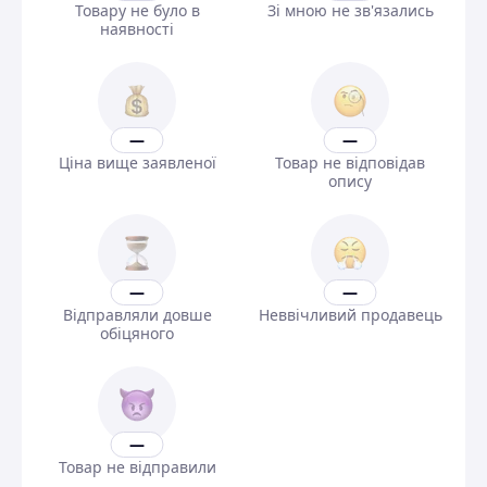
Товару не було в
Зі мною не зв'язались
наявності
—
—
Ціна вище заявленої
Товар не відповідав
опису
—
—
Відправляли довше
Неввічливий продавець
обіцяного
—
Товар не відправили