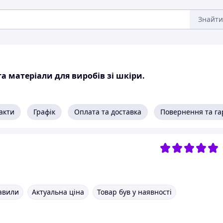
Знайти
та матеріали для виробів зі шкіри.
акти
Графік
Оплата та доставка
Повернення та га
авили
Актуальна ціна
Товар був у наявності