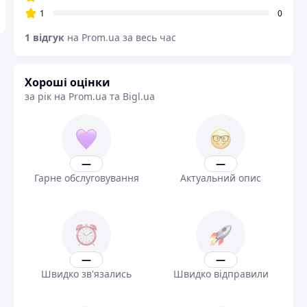
1
0
1 відгук
на Prom.ua за весь час
Хороші оцінки
за рік на Prom.ua та Bigl.ua
—
—
Гарне обслуговування
Актуальний опис
—
—
Швидко зв'язались
Швидко відправили