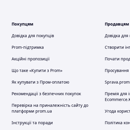
Покупцям
Продавцям
Довідка для покупців
Довідка для
Prom-підтримка
Створити ін
Акційні пропозиції
Почати прод
Що таке «Купити з Prom»
Просування в
Як купувати з Пром-оплатою
Sprava.prom
Рекомендації з безпечних покупок
Премія для 
Ecommerce.
Перевірка на приналежність сайту до
платформи prom.ua
Угода корис
Інструкції та поради
Політика ко