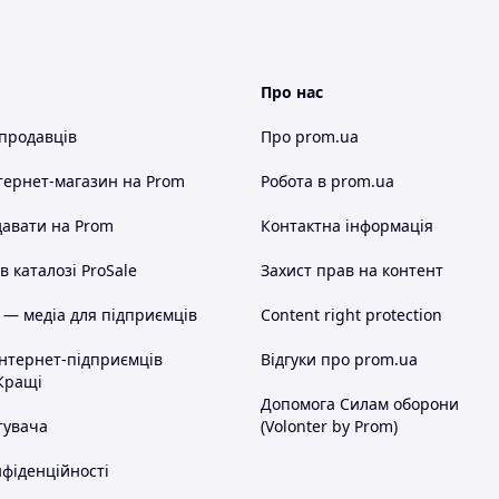
Про нас
 продавців
Про prom.ua
тернет-магазин
на Prom
Робота в prom.ua
авати на Prom
Контактна інформація
 каталозі ProSale
Захист прав на контент
 — медіа для підприємців
Content right protection
інтернет-підприємців
Відгуки про prom.ua
Кращі
Допомога Силам оборони
тувача
(Volonter by Prom)
нфіденційності