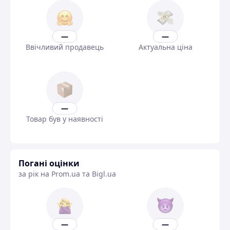
—
—
Ввічливий продавець
Актуальна ціна
—
Товар був у наявності
Погані оцінки
за рік на Prom.ua та Bigl.ua
—
—