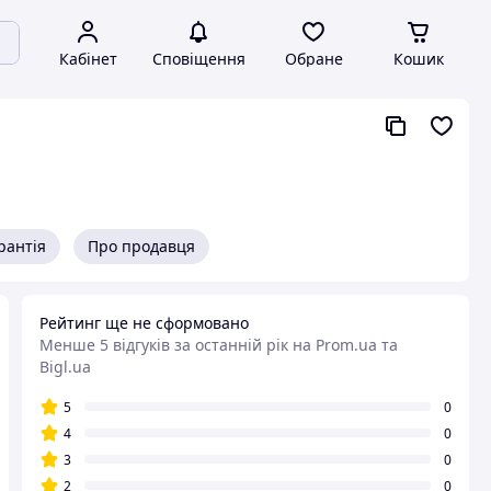
Кабінет
Сповіщення
Обране
Кошик
рантія
Про продавця
Рейтинг ще не сформовано
Менше 5 відгуків за останній рік
на Prom.ua та
Bigl.ua
5
0
4
0
3
0
2
0