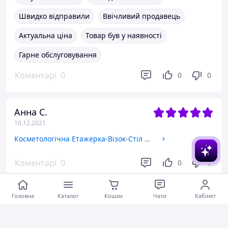
Швидко відправили
Ввічливий продавець
Актуальна ціна
Товар був у наявності
Гарне обслуговування
Коментарі
0
0
0
Анна С.
10.12.2021
Косметологічна Етажерка-Візок-Стіл на коліщатках з висувними ящиками "Ліа-3"
Коментарі
0
0
0
Головна
Каталог
Кошик
Чати
Кабінет
Яна М.
09.12.2021
Масажний Стіл "Автомат Еко-Шкіра" 185*60*75см Косметологічний "Економ"