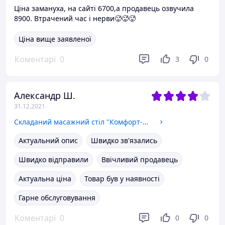
Ціна замануха, на сайті 6700,а продавець озвучила
8900. Втрачений час і нерви🥵🥵🥵
Ціна вище заявленої
Коментарі
0
3
0
Александр Ш.
31.12.2021
Складаний масажний стіл "Комфорт-Автомат з Люверсом" Еко-Шкіра 185*60*75
Актуальний опис
Швидко зв'язались
Швидко відправили
Ввічливий продавець
Актуальна ціна
Товар був у наявності
Гарне обслуговування
Коментарі
0
0
0