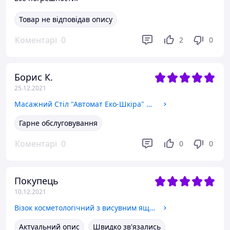
Товар не відповідав опису
Коментарі
0
2
0
Борис К.
25.12.2021
Масажний Стіл "Автомат Еко-Шкіра" 185*60*75см Косметологічний Економ
Гарне обслуговування
Коментарі
0
0
0
Покупець
10.12.2021
Візок косметологічний з висувним ящиком "Ліа"
Актуальний опис
Швидко зв'язались