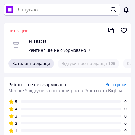
Не працює
ELIKOR
Рейтинг ще не сформовано
Каталог продавця
Відгуки про продавця
195
Кон
Рейтинг ще не сформовано
Всі оцінки
Менше 5 відгуків за останній рік
на Prom.ua та Bigl.ua
5
0
4
0
3
0
2
0
1
0