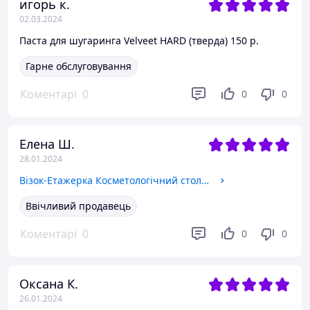
игорь к.
02.03.2024
Паста для шугаринга Velveet HARD (тверда) 150 р.
Гарне обслуговування
Коментарі
0
0
0
Елена Ш.
28.01.2024
Візок-Етажерка Косметологічний столик для манікюру і салонів краси "ТК-Міні"
Ввічливий продавець
Коментарі
0
0
0
Оксана К.
26.01.2024