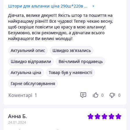
Штори для альтанки ціна 290ш*220в на петлях - не промокає, не вигоряє Молочний.
Дівчата, велике дякую!!! Якість штор та пошиття на
найкращому рівні!!! Все чудово! Тепер чекаю весну,
щоб скоріше повісити цю красу в мою альтанку!
Безумовно, всім рекомендую, а дівчатам всього
найкращого! Ви великі молодці!
Актуальний опис
Швидко зв'язались
Швидко відправили
Ввічливий продавець
Актуальна ціна
Товар був у наявності
Гарне обслуговування
Коментарі
1
0
0
Анна Б.
24.01.2024