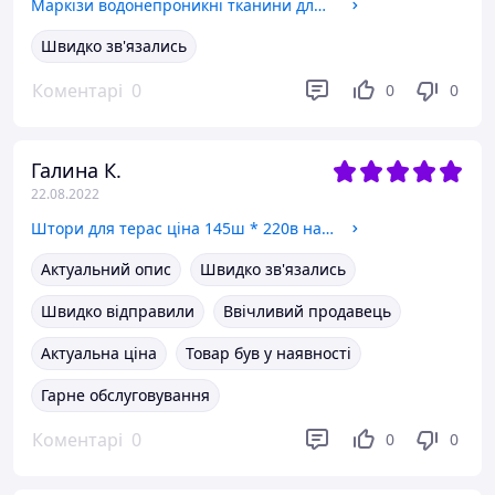
Маркізи водонепроникні тканини для навісів Dickson Orchestra 8934 ширина рулону 120см полоска зелений/бєжевий.
Швидко зв'язались
Коментарі
0
0
0
Галина К.
22.08.2022
Штори для терас ціна 145ш * 220в на петлях - не промокають, не вигорають Світло-сірий.
Актуальний опис
Швидко зв'язались
Швидко відправили
Ввічливий продавець
Актуальна ціна
Товар був у наявності
Гарне обслуговування
Коментарі
0
0
0