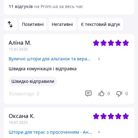
11 відгуків
на Prom.ua за весь час
Позитивні
Негативні
Є текстовий відгук
Аліна М.
15.07.2026
Вуличні штори для альтанок та веранд з просоченням - від мух та комарів Білий 2850ш*2150в. Нетіневі.
Швидка комунікація і відправка
Швидко відправили
Коментарі
0
0
0
Оксана К.
19.07.2025
Штори для терас з просоченням - Антимоскітні штори. НЕТІНЬОВІ