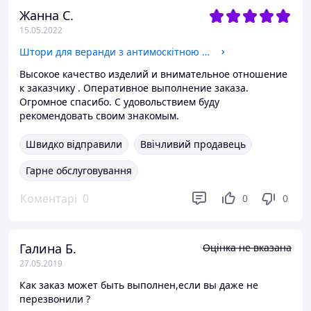
Жанна С.
15.05.2022
Штори для веранди з антимоскітною просоченням від мух та комарів НЕТІНЬОВІ
Высокое качество изделий и внимательное отношение
к заказчику . Оперативное выполнение заказа.
Огромное спасибо. С удовольствием буду
рекомендовать своим знакомым.
Швидко відправили
Ввічливий продавець
Гарне обслуговування
Коментарі
0
0
0
Галина Б.
Оцінка не вказана
27.05.2019
Как заказ может быть выполнен,если вы даже не
перезвонили ?