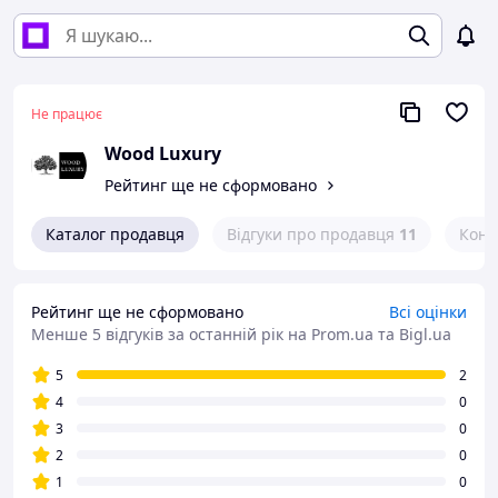
Не працює
Wood Luxury
Рейтинг ще не сформовано
Каталог продавця
Відгуки про продавця
11
Конт
Рейтинг ще не сформовано
Всі оцінки
Менше 5 відгуків за останній рік
на Prom.ua та Bigl.ua
5
2
4
0
3
0
2
0
1
0