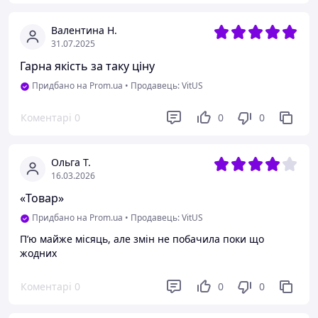
Валентина Н.
31.07.2025
Гарна якість за таку ціну
Придбано на Prom.ua
•
Продавець: VitUS
Коментарі
0
0
0
Ольга Т.
16.03.2026
«Товар»
Придбано на Prom.ua
•
Продавець: VitUS
Пʼю майже місяць, але змін не побачила поки що
жодних
Коментарі
0
0
0