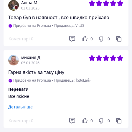
Аліна М.
03.03.2025
Товар був в наявності, все швидко приїхало
Придбано на Prom.ua
•
Продавець: VitUS
Коментарі
0
0
0
михаил Д.
05.01.2026
Гарна якість за таку ціну
Придбано на Prom.ua
•
Продавець: 👍ЗоLa👍
Переваги
Все якісне
Недоліки
Детальніше
Немає
Коментарі
0
0
0