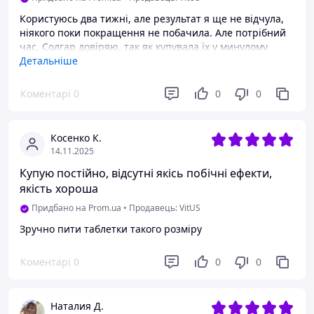
Користуюсь два тижні, але результат я ще не відчула,
ніякого поки покращення не побачила. Але потрібний
час, Солгар довіряю, так як купувала їх у минулому
са+k2 і результат був. Як щодо омега,буду дивитися та
Детальніше
спостерігати.
Коментарі
0
0
0
Переваги
Зручно -одну капсулу вдень приймати.
Косенко К.
14.11.2025
Купую постійно, відсутні якісь побічні ефекти,
якість хороша
Придбано на Prom.ua
•
Продавець: VitUS
Зручно пити таблетки такого розміру
Коментарі
0
0
0
Наталия Д.