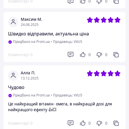
Коментарі
0
0
0
Максим М.
24.08.2025
Швидко відправили, актуальна ціна
Придбано на Prom.ua
•
Продавець: VitUS
Коментарі
0
0
0
Алла П.
13.12.2025
Чудово
Придбано на Prom.ua
•
Продавець: VitUS
Це найкращий вітамін- омега, в найкращій дозі для
найкращого ефекту 👍💥
Коментарі
0
0
0