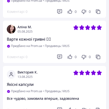
Придбано на Prom.ua
•
Продавець: VitUS
Коментарі
0
0
0
Аліна М.
05.08.2025
Варте кожної гривні 👌🏻
Придбано на Prom.ua
•
Продавець: VitUS
Коментарі
0
0
0
Виктория К.
13.08.2025
Якісні капсули
Придбано на Prom.ua
•
Продавець: VitUS
Все чудово, замовила вперше, задоволена