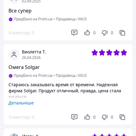
02.09.2025
Все супер
Придбано на Prom.ua
•
Продавець: VitUS
Коментарі
0
0
0
Виолетта Т.
26.04.2026
Омега Solgar
Придбано на Prom.ua
•
Продавець: VitUS
Стараюсь заказывать время от времени. Надёжная
фирма Solgar. Продукт отличный, правда, цена стала
кусаться.
Детальніше
Переваги
Известный, надёжный бренд.
Коментарі
0
0
0
Недоліки
Цена