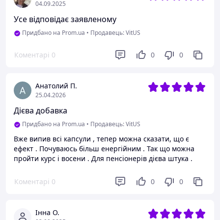
04.09.2025
Усе відповідає заявленому
Придбано на Prom.ua
•
Продавець: VitUS
Коментарі
0
0
0
Анатолий П.
25.04.2026
Дієва добавка
Придбано на Prom.ua
•
Продавець: VitUS
Вже випив всі капсули , тепер можна сказати, що є
ефект . Почуваюсь більш енергійним . Так що можна
пройти курс і восени . Для пенсіонерів дієва штука .
Коментарі
0
0
0
Інна О.