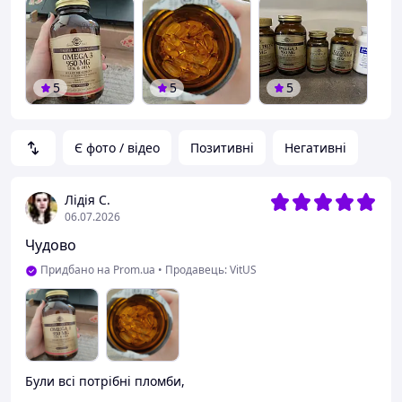
5
5
5
Є фото / відео
Позитивні
Негативні
Лідія С.
06.07.2026
Чудово
Придбано на Prom.ua
•
Продавець: VitUS
Були всі потрібні пломби,