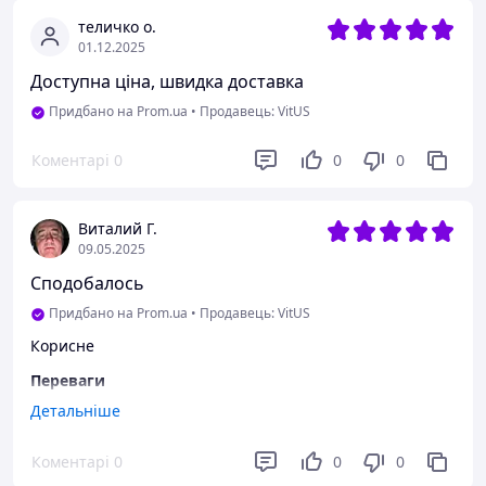
теличко о.
01.12.2025
Доступна ціна, швидка доставка
Придбано на Prom.ua
•
Продавець: VitUS
Коментарі
0
0
0
Виталий Г.
09.05.2025
Сподобалось
Придбано на Prom.ua
•
Продавець: VitUS
Корисне
Переваги
Здоровʼя
Детальніше
Недоліки
Коментарі
0
0
0
Нема