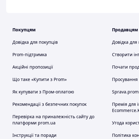
Покупцям
Продавцям
Довідка для покупців
Довідка для
Prom-підтримка
Створити ін
Акційні пропозиції
Почати прод
Що таке «Купити з Prom»
Просування в
Як купувати з Пром-оплатою
Sprava.prom
Рекомендації з безпечних покупок
Премія для 
Ecommerce.
Перевірка на приналежність сайту до
платформи prom.ua
Угода корис
Інструкції та поради
Політика ко