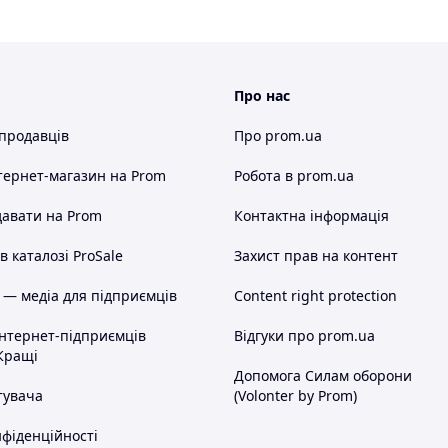
Про нас
 продавців
Про prom.ua
тернет-магазин
на Prom
Робота в prom.ua
авати на Prom
Контактна інформація
 каталозі ProSale
Захист прав на контент
 — медіа для підприємців
Content right protection
інтернет-підприємців
Відгуки про prom.ua
Кращі
Допомога Силам оборони
тувача
(Volonter by Prom)
нфіденційності