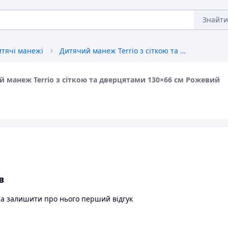
Знайти
тячі манежі
Дитячий манеж Terrio з сіткою та дверцятами 130×66 см Рожевий
й манеж Terrio з сіткою та дверцятами 130×66 см Рожевий
в
та залишити про нього перший відгук