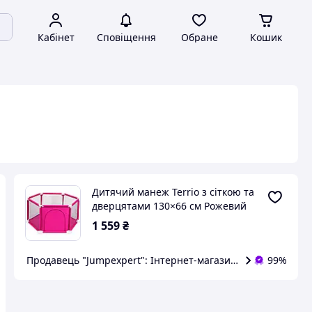
Кабінет
Сповіщення
Обране
Кошик
Дитячий манеж Terrio з сіткою та
дверцятами 130×66 см Рожевий
1 559
₴
Продавець "Jumpexpert": Інтернет-магазин товарів для ак
99%