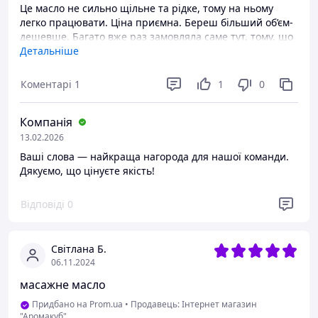
Це масло не сильно щільне та рідке, тому на ньому
легко працювати. Ціна приємна. Береш більший об’єм-
дешевше. Багато вже раз замовляла саме тут, тому, що
крім якості масел є і інші переваги- відразу
Детальніше
відправляють та завжди пропонують безкоштовну
доставку новою поштою. Завжди гарно пакують
Коментарі
1
1
0
Переваги
На цьому маслі комфортно працювати. Адекватні ціни.
Компанія
Швидко відправляють
13.02.2026
Недоліки
Ваші слова — найкраща нагорода для нашої команди.
Дякуємо, що цінуєте якість!
Не знайшла
Відповіді
0
Світлана Б.
06.11.2024
масажне масло
Придбано на Prom.ua
•
Продавець: Інтернет магазин
"Аромакуб"