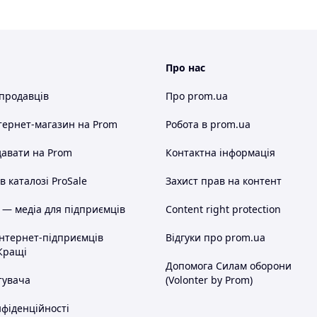
Про нас
 продавців
Про prom.ua
тернет-магазин
на Prom
Робота в prom.ua
авати на Prom
Контактна інформація
 каталозі ProSale
Захист прав на контент
 — медіа для підприємців
Content right protection
інтернет-підприємців
Відгуки про prom.ua
Кращі
Допомога Силам оборони
тувача
(Volonter by Prom)
нфіденційності