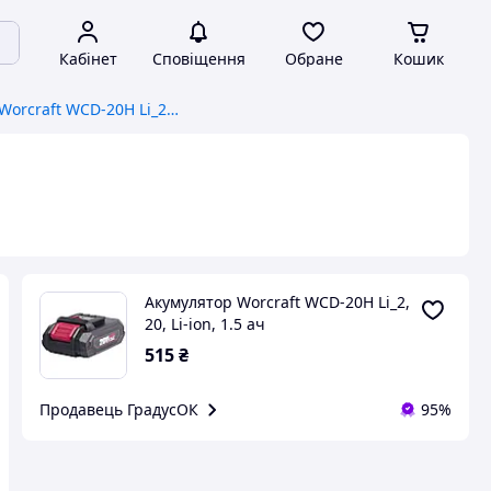
Кабінет
Сповіщення
Обране
Кошик
Акумулятор Worcraft WCD-20H Li_2, 20, Li-ion, 1.5 ач
Акумулятор Worcraft WCD-20H Li_2,
20, Li-ion, 1.5 ач
515
₴
Продавець ГрадусОК
95%