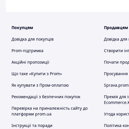
Покупцям
Продавцям
Довідка для покупців
Довідка для
Prom-підтримка
Створити ін
Акційні пропозиції
Почати прод
Що таке «Купити з Prom»
Просування в
Як купувати з Пром-оплатою
Sprava.prom
Рекомендації з безпечних покупок
Премія для 
Ecommerce.
Перевірка на приналежність сайту до
платформи prom.ua
Угода корис
Інструкції та поради
Політика ко