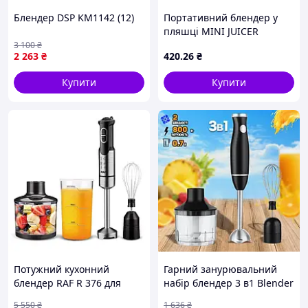
Блендер DSP KM1142 (12)
Портативний блендер у
пляшці MINI JUICER
juicerAND1325
3 100
₴
2 263
₴
420
.26
₴
Купити
Купити
Потужний кухонний
Гарний занурювальний
блендер RAF R 376 для
набір блендер 3 в1 Blender
приготування смачних
Set
5 550
₴
1 636
₴