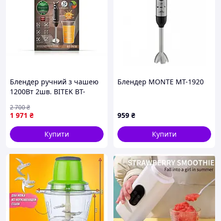
Блендер ручний з чашею
Блендер MONTE MT-1920
1200Вт 2шв. BITEK BT-
793B/ 6321 (24)
2 700
₴
1 971
₴
959
₴
Купити
Купити