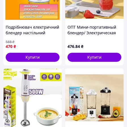
Подрібнювач електричний
ОПТ Мини-портативный
блендер настільний
блендер/ Электрическая
побутовий, Кухонний
соковыжималка 1323/
588
₴
подрібнювач електричний
Портативний блендер/
470
₴
476
.84
₴
EG-42
Бездротовий соковитискач
Купити
Купити