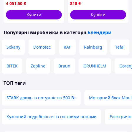
страв
GRANT,багатофункціональний
4 051
.50
₴
818
₴
електричний із насадками
mnbvc
Купити
Купити
Популярні виробники
в категорії
Блендери
Sokany
Domotec
RAF
Rainberg
Tefal
BiTEK
Zepline
Braun
GRUNHELM
Goren
ТОП теги
STARK дриль із потужністю 500 Вт
Моторний блок Moul
Кухонний подрібнювач із гострими ножами
Електричн