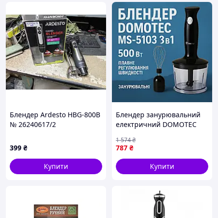
Блендер Ardesto HBG-800B
Блендер занурювальний
№ 26240617/2
електричний DOMOTEC
MS-5103 500 Вт, Блендер
1 574
₴
для дитячого пюре кухня
399
₴
787
₴
XS-54
Купити
Купити