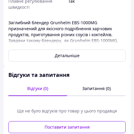
Плавне регулювання
Так
швидкості
Заглибний блендер Grunhelm EBS-1000MG
призначений для якісного подрібнення харчових
продуктів, приготування різних соусів і коктейлів.
Завдяки такому блендеру, як Grunhelm EBS-1000MG,
приготування страв стане набагато швидшим,
якіснішими та принесе одне задоволення.
Детальніше
Заглибний блендер Grunhelm EBS-1000MG має дуже
гарне та зручне конструктивне виготовлення. Сам
блендер має знімну металеву ніжку насадку , на якій
Відгуки та запитання
встановлені гострі леза з високоякісної неіржавкої
сталі, які чудово виконають будь-яке подрібнення за
Відгуки (0)
Запитання (0)
короткий час.
Насадка дуже легко знімається й дуже легко миється.
Блендер має плавне регулювання швидкості та
Ще не було відгуків про товар у цього продавця
потужність 1000 Вт, чого буде цілком достатньо для
приготування великих порцій. Хотіла б зазначити дуже
Поставити запитання
зручні великі кнопки керування швидкостями та
мережевий шнур завдовжки 1.4 м. У наявності