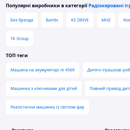
Популярні виробники
в категорії
Радіокеровані і
Пульт керування працює від 2 батарейок типу АА (не 
Комплектація
Без бренда
Bambi
KS DRIVE
MHZ
No
Танк на пульті керування TOY
Пульт керування
Акумуляторна батарейка
TK Group
Кабель USB для заряджання батареї
2 пакетики з орбізами по 500 штук
Паковання
ТОП теги
Пориньте у світ пригод і бойових дій із ц
Машина на акумуляторі m 4569
Дитячі іграшкові ро
Машинка з ключиками для дітей
Повний привод дит
Реалістична машинка із світлом фар