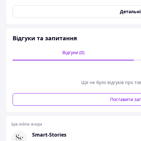
стріляє орб
Детальн
До уваги молодих героїв і відряджень представляємо у
танк із пультом керування має спеціальний механіз
потрапляння на великі відстані та можливість активн
Відгуки та запитання
позашляховий дизайн гарантує чудову прохідність і ма
включно з нерівності, камінням
Відгуки (0)
Ще не було відгуків про то
Поставити за
Був online:
вчора
Smart-Stories