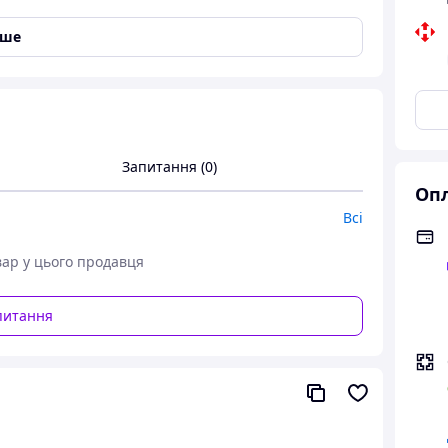
ізами.
іше
нікальну іграшку — Танк TOY. Цей приголомшливий
м для запуску орбізів, забезпечуючи точність
ої участі в захопливих бойових операціях. Його
невровість, даючи змогу долати різні перешкоди,
 і дрібними перешкодами.
Запитання (0)
Опл
Всі
вар у цього продавця
питання