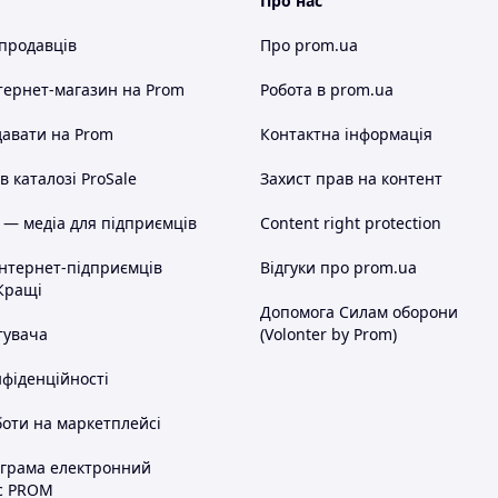
Про нас
 продавців
Про prom.ua
тернет-магазин
на Prom
Робота в prom.ua
авати на Prom
Контактна інформація
 каталозі ProSale
Захист прав на контент
 — медіа для підприємців
Content right protection
інтернет-підприємців
Відгуки про prom.ua
Кращі
Допомога Силам оборони
тувача
(Volonter by Prom)
нфіденційності
оти на маркетплейсі
ограма електронний
с PROM