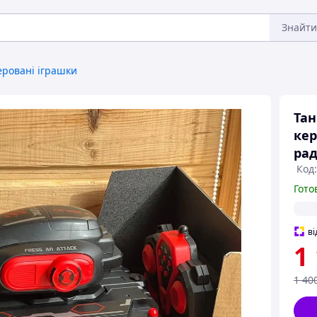
Знайти
еровані іграшки
Тан
кер
рад
Код:
Гото
ві
1
1 40