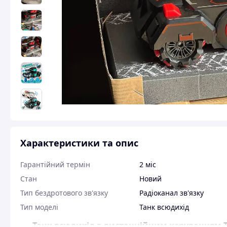
Характеристики та опис
Гарантійний термін
2 міс
Стан
Новий
Тип бездротового зв'язку
Радіоканал зв'язку
Тип моделі
Танк всюдихід
Танк всюдихід з дистанційним керуванням T