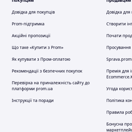
Покупцям
Продавцям
Довідка для покупців
Довідка для
Prom-підтримка
Створити ін
Акційні пропозиції
Почати прод
Що таке «Купити з Prom»
Просування в
Як купувати з Пром-оплатою
Sprava.prom
Рекомендації з безпечних покупок
Премія для 
Ecommerce.
Перевірка на приналежність сайту до
платформи prom.ua
Угода корис
Інструкції та поради
Політика ко
Правила роб
Бонусна пр
маркетплей