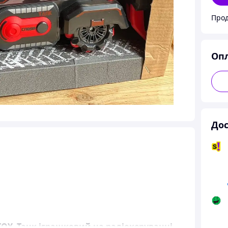
Прод
Оп
Дос
OY. Танк іграшковий на радіокеруванні