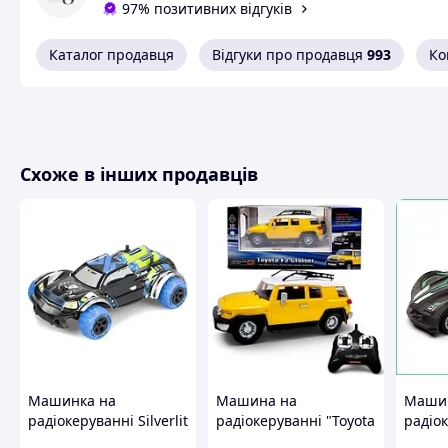
97% позитивних відгуків
Каталог продавця
Відгуки про продавця
993
Ко
Схоже в інших продавців
Цей іграшковий танк — справжнє втілення військового 
акумулятору ви зможете стріляти орбізами на чималі в
забезпечує чудову прохідність у найнепередбачуваніших
із вашими дітьми, надавши їм цей приголомшливий ігр
Переваги:
Міцна та надійна конструкція, що гарантує
довговічність.
Дистанційне керування для легкого керування
й максимального контролю.
Машинка на
Машина на
Машин
LED-підсвітка для ефектного вигляду під час
радіокеруванні Silverlit
радіокеруванні "Toyota
радіо
гри.
Xbull 1:18 (20208)
FJ CRUISER"
Car 4