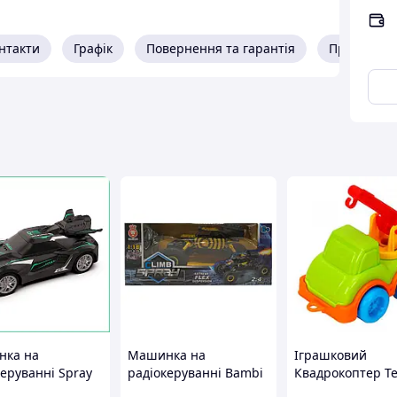
нтакти
Графік
Повернення та гарантія
Про прода
пригоди для маленьких дітей. Завдяки його
ідстані, а дивовижний всюдихідний дизайн
 умовах. Пориньте у світ військових ігор разом
овий набір.
ка на
Машинка на
Іграшковий
керуванні Spray
радіокеруванні Bambi
Квадрокоптер Т
WD з холодною
699 акумулятор 37 v
пластиковий 52