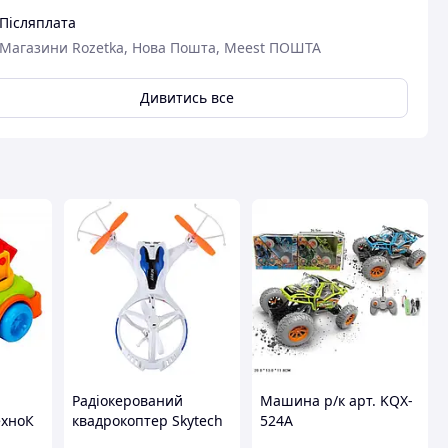
Післяплата
Магазини Rozetka, Нова Пошта, Meest ПОШТА
вця
Дивитись все
Радіокерований
Машина р/к арт. KQX-
ехноК
квадрокоптер Skytech
524A
48
M71