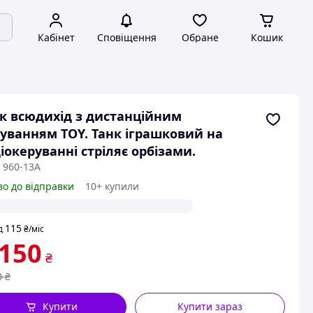
Кабінет
Сповіщення
Обране
Кошик
к всюдихід з дистанційним
уванням TOY. Танк іграшковий на
іокеруванні стріляє орбізами.
 960-13A
во до відправки
10+ купили
115
д
₴
/міс
 150
₴
0
₴
Купити
Купити зараз