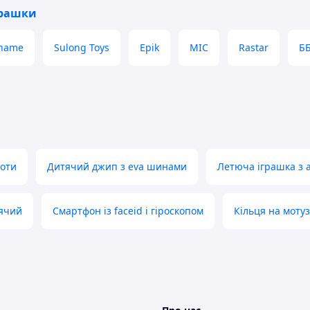
грашки
входять до комплекту)
name
Sulong Toys
Epik
MIC
Rastar
Б
им захопливим іграшковим танком TOY!
боти
Дитячий джип з eva шинами
Летюча іграшка з 
ячий
Смартфон із faceid і гіроскопом
Кільця на мотуз