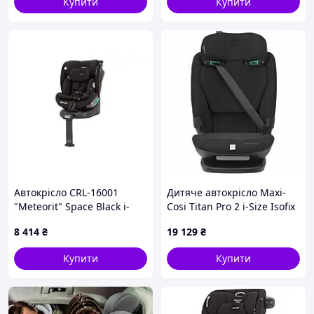
Купити
Купити
Автокрісло CRL-16001
Дитяче автокрісло Maxi-
"Meteorit" Space Black i-
Cosi Titan Pro 2 i-Size Isofix
Size 40-150см ISOFIX,
Black (8618671111)
8 414
₴
19 129
₴
поворот, опорна стійка
CARRELLO
Купити
Купити