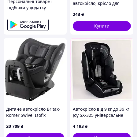
Персональні товарні
автокрісло, крісло для
підбірки у додатку
дитини в машину, дитяче
243
₴
автомобільне крісло
Купити
Дитяче автокрісло Britax-
Автокрісло від 9 кг до 36 кг
Romer Swivel Isofix
Joy SX-325 універсальне
Graphite (2000038915)
9004T05M7
20 709
₴
4 193
₴