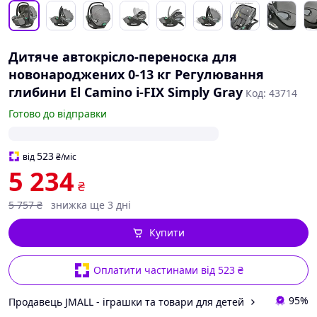
Дитяче автокрісло-переноска для
новонароджених 0-13 кг Регулювання
глибини El Camino i-FIX Simply Gray
Код: 43714
Готово до відправки
523
від
₴
/міс
5 234
₴
5 757
₴
знижка ще 3 дні
Купити
Оплатити частинами від 523 ₴
95%
Продавець JMALL - іграшки та товари для детей