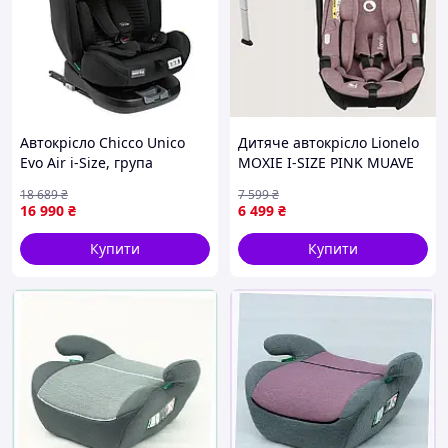
Автокрісло Chicco Unico
Дитяче автокрісло Lionelo
Evo Air i-Size, група
MOXIE I-SIZE PINK MUAVE
0+/1/2/3, Чорний |neper-
18 689
₴
7 599
₴
8703|
16 990
₴
6 499
₴
Купити
Купити