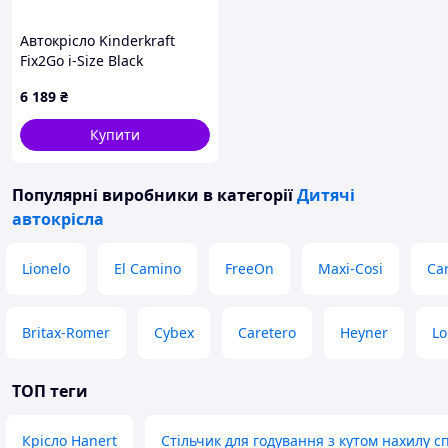
Автокрісло Kinderkraft
Fix2Go i-Size Black
(KCFI2GO0BLK0000)
6 189
₴
Купити
Популярні виробники
в категорії
Дитячі
автокрісла
Lionelo
El Camino
FreeOn
Maxi-Cosi
Car
Britax-Romer
Cybex
Caretero
Heyner
Lo
ТОП теги
Крісло Hanert
Стільчик для годування з кутом нахилу с