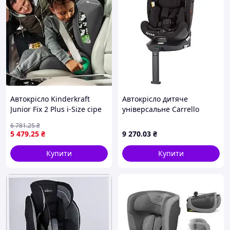
Автокрісло Kinderkraft
Автокрісло дитяче
Junior Fix 2 Plus i-Size сіре
універсальне Carrello
для дітей 100-150 см
Meteorit+ CRL-17515 Space
6 781
.25
₴
(953785)
Black I-Size 40-150 см
5 479
.25
₴
9 270
.03
₴
ISOFIX з поворотом та
опорною стійкою
Купити
Купити