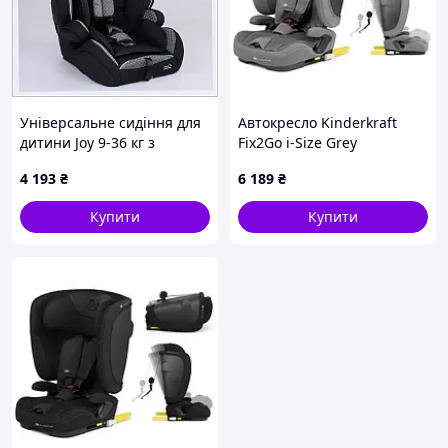
Універсальне сидіння для
Автокресло Kinderkraft
дитини Joy 9-36 кг з
Fix2Go i-Size Grey
ременями 9H0T04057
(KCFI2GO0GRY0000)
4 193
₴
6 189
₴
Купити
Купити