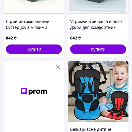
Сірий автомобільний
Утримуючий засіб в авто
бустер Joy з м'якими
Джой для комфортних
підлокітниками, 900405AT4
поїздок дитини
842
₴
842
₴
M90EX04053
Купити
Купити
Безкаркасне дитяче