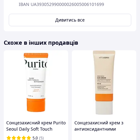
IBAN UA393052990000026005006101699
Дивитись все
Схоже в інших продавців
Сонцезахисний крем Purito
Сонцезахисний крем з
Seoul Daily Soft Touch
антиоксидантними
Sunscreen SPF 50+ PA++++
властивостями whocares
5.0
(5)