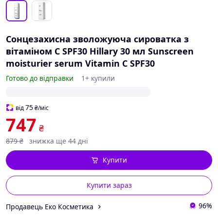
Сонцезахисна зволожуюча сироватка з
вітаміном С SPF30 Hillary 30 мл Sunscreen
moisturier serum Vitamin C SPF30
Готово до відправки
1+ купили
75
від
₴
/міс
747
₴
879
₴
знижка ще 44 дні
Купити
Купити зараз
96%
Продавець Еко Косметика