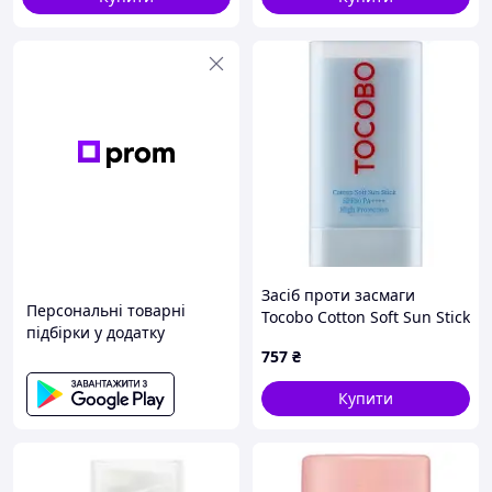
Засіб проти засмаги
Персональні товарні
Tocobo Cotton Soft Sun Stick
підбірки у додатку
SPF50+ PA++++ 19 г
757
₴
(8809835060041)
(U1060830_BR)
Купити