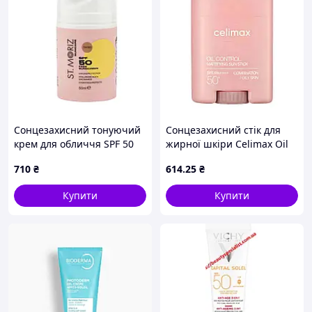
Сонцезахисний тонуючий
Сонцезахисний стік для
крем для обличчя SPF 50
жирної шкіри Celimax Oil
Tinted Face Sunscreen St
Control Mattifying Sun Stick
710
₴
614
.25
₴
Moriz Suncare 50 ml
SPF50+ PA++++ 19 г
Купити
Купити