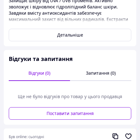
Захищає шкіру від UVA / UVB променів. Активно
зволожує і відновлює гідроліпідний баланс шкіри.
Завдяки вмісту антиоксидантів забезпечує
максимальний захист від вільних радикалів. Екстракти
алое, ламінарії сприяють утриманню вологи у
внутрішніх шарах шкіри
Детальніше
Відгуки та запитання
Відгуки (0)
Запитання (0)
Ще не було відгуків про товар у цього продавця
Поставити запитання
Був online:
сьогодні