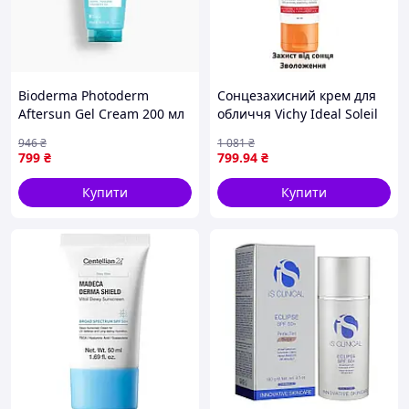
Bioderma Photoderm
Сонцезахисний крем для
Aftersun Gel Cream 200 мл
обличчя Vichy Ideal Soleil
Біодерма гель-крем після
Anti-Ageing Care SPF50
946
₴
1 081
₴
засмаги для зволоження та
799
₴
799
.94
₴
заспокоєння шкіри
Купити
Купити