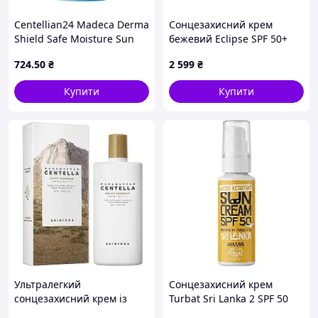
Centellian24 Madeca Derma
Сонцезахисний крем
Shield Safe Moisture Sun
бежевий Eclipse SPF 50+
Cream SPF 50+ PA++++
Perfectint Bеige iS Clinical,
724
.50
₴
2 599
₴
Зволожувальний
100 мл
сонцезахисний крем для
Купити
Купити
обличчя
Ультралегкий
Сонцезахисний крем
сонцезахисний крем із
Turbat Sri Lanka 2 SPF 50
центелою Skin1004
(012.-vart)