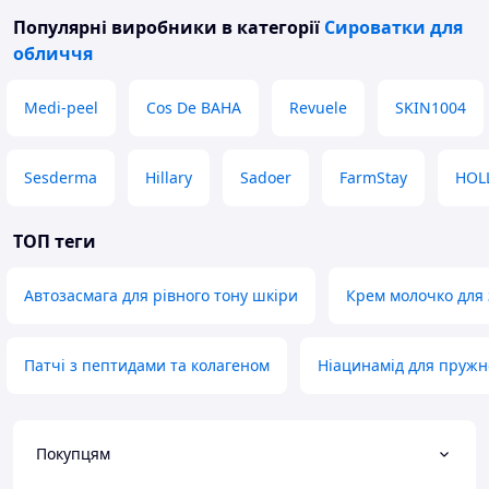
Популярні виробники
в категорії
Сироватки для
обличчя
Medi-peel
Cos De BAHA
Revuele
SKIN1004
Sesderma
Hillary
Sadoer
FarmStay
HOL
ТОП теги
Автозасмага для рівного тону шкіри
Крем молочко для
Патчі з пептидами та колагеном
Ніацинамід для пружн
Покупцям