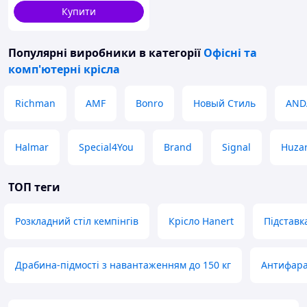
Купити
Популярні виробники
в категорії
Офісні та
комп'ютерні крісла
Richman
AMF
Bonro
Новый Стиль
AND
Halmar
Special4You
Brand
Signal
Huza
ТОП теги
Розкладний стіл кемпінгів
Крісло Hanert
Підставк
Драбина-підмості з навантаженням до 150 кг
Антифара