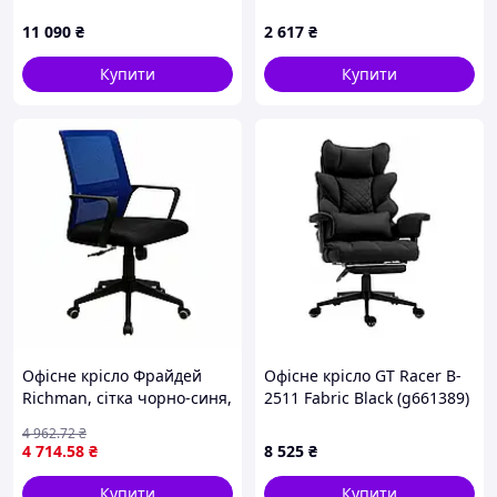
сидінням та спинкою
11 090
₴
2 617
₴
Купити
Купити
Офісне крісло Фрайдей
Офісне крісло GT Racer B-
Richman, сітка чорно-синя,
2511 Fabric Black (g661389)
пластикова хрестовина,
4 962
.72
₴
механізм М-1 (Tilt)
4 714
.58
₴
8 525
₴
Купити
Купити