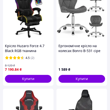
Крісло Huzaro Force 4.7
Ергономічне крісло на
Black RGB тканина
колесах Bonro B-531 сіре
велюрове
4.5
(2)
8 120
₴
7 190
.84
₴
1 589
₴
Купити
Купити