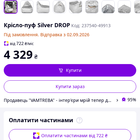
Крісло-пуф Silver DROP
Код: 237540-49913
Під замовлення. Відправка з 02.09.2026
722
від
₴
/міс
4 329
₴
Купити
Купити зараз
95%
Продавець "VAMTREBA" - інтер'єри мрій тепер доступні для всіх! Ви знайдете тут все з ІК!
Оплатити частинами
Оплатити частинами від 722 ₴