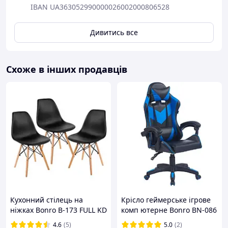
IBAN UA363052990000026002000806528
Дивитись все
Схоже в інших продавців
Кухонний стілець на
Крісло геймерське ігрове
ніжках Bonro В-173 FULL KD
комп ютерне Bonro BN-086
чорний (3 шт) з м яким
синє з подушкою 42401099
4.6
(5)
5.0
(2)