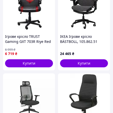
Ігрове крісло TRUST
ІКЕА Ігрове крісло
Gaming GXT 703R Riye Red
BÄSTBOLL, 105.862.51
(24986)
6 999
₴
6 719
₴
24 465
₴
Купити
Купити