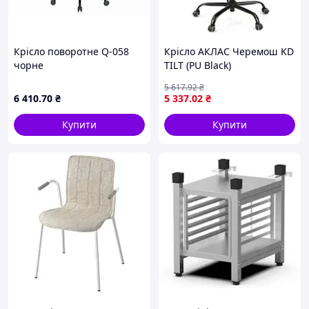
Крісло поворотне Q-058
Крісло АКЛАС Черемош KD
чорне
TILT (PU Black)
5 617
.92
₴
6 410
.70
₴
5 337
.02
₴
Купити
Купити