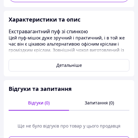
Характеристики та опис
Екстравагантний пуф зі спинкою
Цей пуф-мішок дуже зручний і практичний, і в той же
час він є цікавою альтернативою офісним кріслам і
громіздким кріслам. Зовнішній чохол виготовлений із
синтетичної тканини, схожої на папір. Матеріали дуже
міцні і прості в догляді. Екстравагантний, безтурботний
Детальніше
стиль, до якого відсилає дизайн меблів, додатково
підкреслює практична деталь - товста мотузкова ручка.
Завдяки наповненню з маленьких полістирольних
кульок меблі легкі і їх перенесення не викликає
Відгуки та запитання
проблем. Гранули не викликають алергії і добре
зберігають тепло. Пуф може виконувати багато різних
Відгуки (0)
Запитання (0)
функцій у вітальні, спальні або залі.
Деталі
Номер статті:
237540-49913
Тип:
Сумка-крісло
Колір:
Срібний
Матеріал:
Синтетичний матеріал
Ще не було відгуків про товар у цього продавця
Додатковий матеріал:
кульки з полістиролу EPS
Шаблон:
Суцільний
Вага:
7 кг
Макс. навантаження:
130