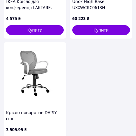
ІКЕА Крісло для
Unox High Base
конференції LÄKTARE,
UXXWCRC0613H
895.032.72
4 575
₴
60 223
₴
Купити
Купити
Крісло поворотне DAISY
сіре
3 505
.95
₴