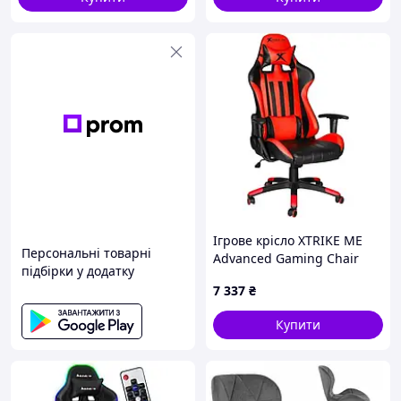
Ігрове крісло XTRIKE ME
Персональні товарні
Advanced Gaming Chair
підбірки у додатку
GC-905 Black Red
7 337
₴
Купити