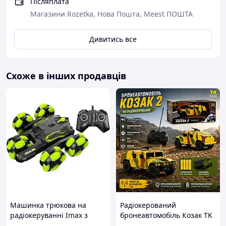
Післяплата
Дальність польоту орбізів: 5-6 метрів
Магазини Rozetka, Нова Пошта, Meest ПОШТА
LED підсвітка: ввімкнена
Ємність батареї: 1200 мА·год
Розмір танка: 25х15.5х13.5 см
Дивитись все
Керування: за допомогою пульта
Пульт керування працює від 2 батарейок типу
АА (не входять до комплекту)
Схоже в інших продавців
Комплектація
Танк на пульті керування TOY
Пульт керування
Акумуляторна батарейка
Кабель USB для заряджання батареї
2 пакетики з орбізами по 500 штук
Паковання
Пориньте у світ пригод і бойових дій із цим захопливим
іграшковим танком TOY!
Машинка трюкова на
Радіокерований
радіокеруванні Imax з
бронеавтомобіль Козак TK
пультом керування
Group, військова машинка