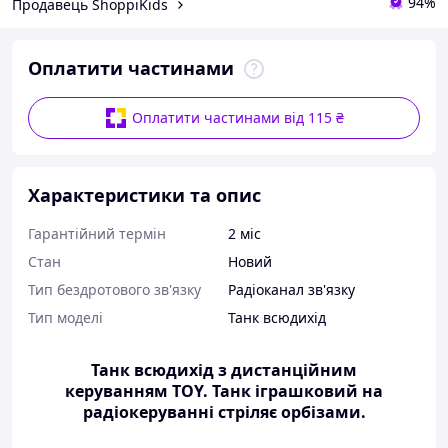
94%
Продавець ShoppiKids
Оплатити частинами
Оплатити частинами від 115 ₴
Характеристики та опис
Гарантійний термін
2 міс
Стан
Новий
Тип бездротового зв'язку
Радіоканал зв'язку
Тип моделі
Танк всюдихід
Танк всюдихід з дистанційним
керуванням TOY. Танк іграшковий на
радіокеруванні стріляє орбізами.