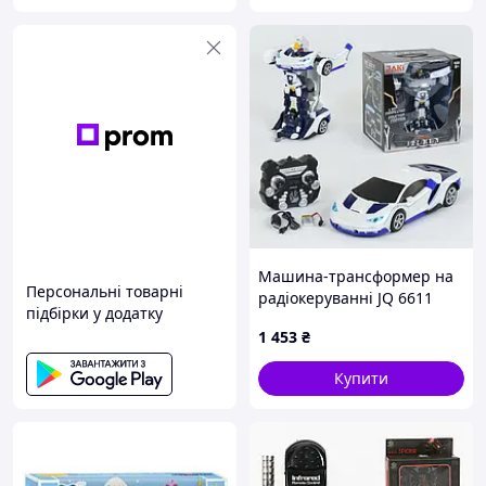
Машина-трансформер на
Персональні товарні
радіокеруванні JQ 6611
підбірки у додатку
(акумулятор 3.7V, світло,
1 453
₴
звук, датчик руху)
Купити