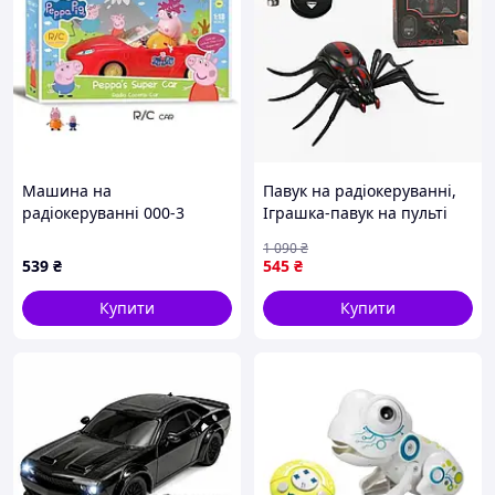
Машина на
Павук на радіокеруванні,
радіокеруванні 000-3
Іграшка-павук на пульті
акумулятор 3.7 V,
керування, Павук на
1 090
₴
підсвічування, гумові
радіокеруванні
539
₴
545
₴
шини, фігурки героїв, в
коробці
Купити
Купити