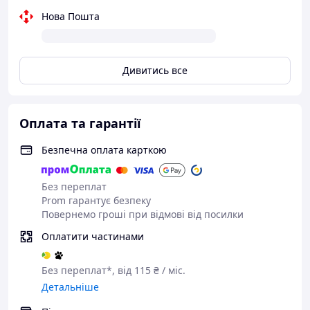
Міцна та надійна
конструкція, що гарантує
Нова Пошта
довговічність.
Дистанційне керування
для легкого керування й
максимального контролю.
Дивитись все
LED-підсвітка для ефектного вигляду під
час гри.
Маневровий всюдихідний дизайн для
Оплата та гарантії
подолання різноманітних перешкод.
Захопливі пригоди для дітей, що
Безпечна оплата карткою
надихають на ігрові сценарії.
Зарядний акумулятор забезпечує
тривалий час гри без перерв.
Без переплат
Prom гарантує безпеку
Повернемо гроші при відмові від посилки
Оплатити частинами
Характеристики:
Без переплат*, від 115 ₴ / міс.
Детальніше
Тип: іграшковий танк
Привод: чотириколісний