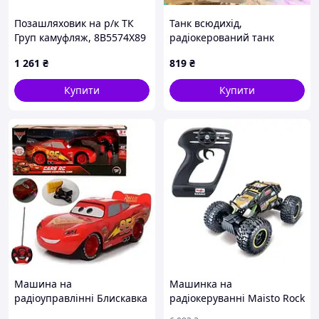
Позашляховик на р/к ТК
Танк всюдихід,
Груп камуфляж, 8B5574X89
радіокерований танк
тривісний стріляючий
1 261
₴
819
₴
орбізами
Купити
Купити
Машина на
Машинка на
радіоуправлінні Блискавка
радіокеруванні Maisto Rock
Маквін McQueen95 6777-
Crawler Pro чорний (81334