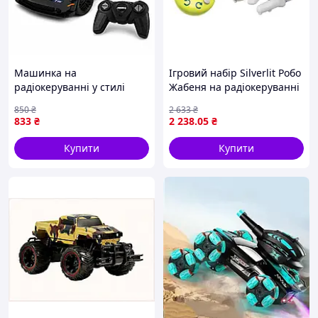
Машинка на
Ігровий набір Silverlit Робо
радіокеруванні у стилі
Жабеня на радіокеруванні
Dodge Challenger SRT
(88526)
850
₴
2 633
₴
Hellcat 1:16 світло фар,
833
₴
2 238
.05
₴
акумулятор, USB, гумові
колеса, чорна
Купити
Купити