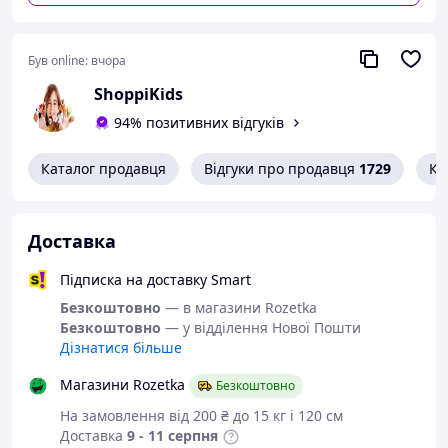
Був online:
вчора
ShoppiKids
94% позитивних відгуків
Каталог продавця
Відгуки про продавця
1729
Ко
Цей іграшковий танк — справжнє втілення
Доставка
військового пригоди для маленьких дітей. Завдяки
його акумулятору ви зможете стріляти орбізами на
чималі відстані, а дивовижний всюдихідний
Підписка на доставку Smart
дизайн забезпечує чудову прохідність у
Безкоштовно
— в магазини Rozetka
найнепередбачуваніших умовах. Пориньте у світ
Безкоштовно
— у відділення Нової Пошти
військових ігор разом із вашими дітьми, надавши
Дізнатися більше
їм цей приголомшливий ігровий набір.
Магазини Rozetka
Безкоштовно
На замовлення від 200 ₴ до 15 кг і 120 см
Переваги:
Доставка
9 - 11 серпня