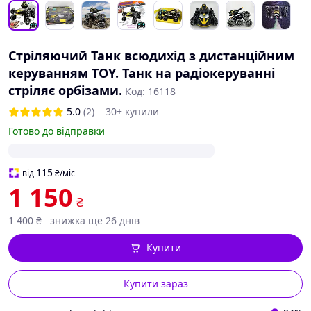
Стріляючий Танк всюдихід з дистанційним
керуванням TOY. Танк на радіокеруванні
стріляє орбізами.
Код: 16118
5.0
(2)
30+ купили
Готово до відправки
115
від
₴
/міс
1 150
₴
1 400
₴
знижка ще 26 днів
Купити
Купити зараз