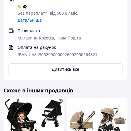
 великий нижній кошик
 з 6 місяців
Без переплат*, від 600 ₴ / міс.
Детальніше
 обмеження ваги дитини: 15 кг
Післяплата
 відповідає стандарту EN-1888
Магазини Rozetka, Нова Пошта
Оплата на рахунок
IBAN UA843052990000026002050564821
Дивитись все
Схоже в інших продавців