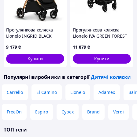
Прогулянкова коляска
Прогулянкова коляска
Lionelo INGRID BLACK
Lionelo IVA GREEN FOREST
ONYX
9 179
₴
11 879
₴
Купити
Купити
Популярні виробники
в категорії
Дитячі коляски
Carrello
El Camino
Lionelo
Adamex
Bair
FreeOn
Espiro
Cybex
Brand
Verdi
ТОП теги