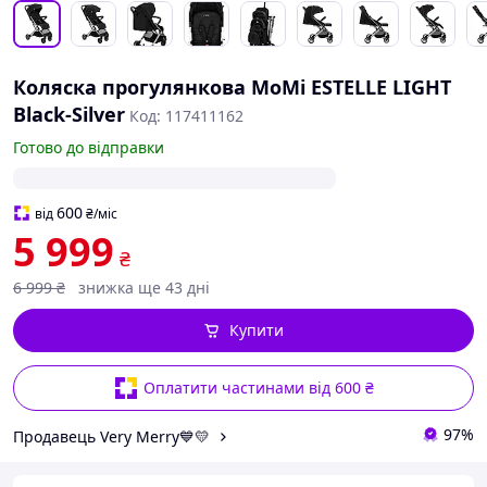
Коляска прогулянкова MoMi ESTELLE LIGHT
Black-Silver
Код: 117411162
Готово до відправки
600
від
₴
/міс
5 999
₴
6 999
₴
знижка ще 43 дні
Купити
Оплатити частинами від 600 ₴
97%
Продавець Very Merry💙💛