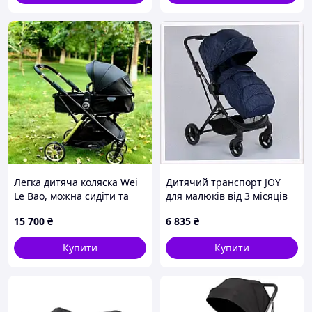
Легка дитяча коляска Wei
Дитячий транспорт JOY
Le Bao, можна сидіти та
для малюків від 3 місяців
лежати, підходить для
синій, B259558A7
15 700
₴
6 835
₴
дітей, малюків,
ультралегка, складана, для
Купити
Купити
новонароджених,