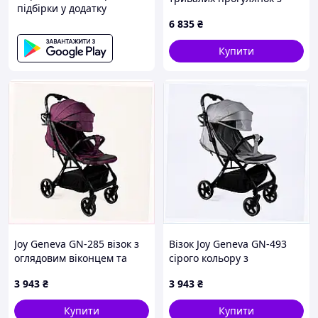
підбірки у додатку
чохлом, 2595AK587
6 835
₴
Купити
Joy Geneva GN-285 візок з
Візок Joy Geneva GN-493
оглядовим віконцем та
сірого кольору з
бампером, 8MME950623
амортизацією коліс,
3 943
₴
3 943
₴
8K9K506B25
Купити
Купити