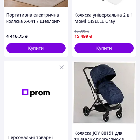
Портативна електрична
Коляска універсальна 2 в 1
коляска X-641 / Шезлонг-
MoMi GISELLE Gray
гойдалка / Автоматична
16 999
₴
гойдалка для малюків
4 416
.75
₴
15 499
₴
Блакитна
Купити
Купити
Коляска JOY 88151 для
Персональні товарні
тривалих прогулянок з