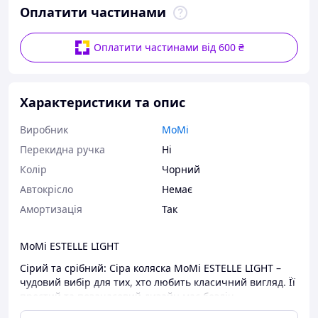
Оплатити частинами
Оплатити частинами від 600 ₴
Характеристики та опис
Виробник
MoMi
Перекидна ручка
Ні
Колір
Чорний
Автокрісло
Немає
Амортизація
Так
MoMi ESTELLE LIGHT
Сірий та срібний: Сіра коляска MoMi ESTELLE LIGHT –
чудовий вибір для тих, хто любить класичний вигляд. Її
простий та позачасовий дизайн має безліч
регульованих функцій, щоб усі налаштування ідеально