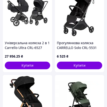
Універсальна коляска 2 в 1
Прогулянкова коляска
Carrello Ultra CRL-6527
CARRELLO Solo CRL-5531
Basalt Black Чорна
Forest Black легка
27 956
.25
₴
6 525
₴
компактна маневрена
Купити
Купити