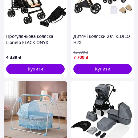
Прогулянкова коляска
Дитячі коляски 2в1 KIDILO
Lionelo ELACK ONYX
H2X
12 000
₴
4 339
₴
7 700
₴
Купити
Купити