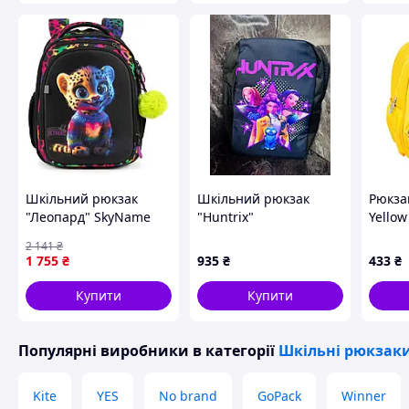
Шкільний рюкзак
Шкільний рюкзак
Рюкза
"Леопард" SkyName
"Huntrix"
Yellow
Winner RK-611 для
2 141
₴
дівчаток, брелок,
1 755
₴
935
₴
433
₴
поліестер 16 л,
Lala.in.ua
Купити
Купити
Популярні виробники
в категорії
Шкільні рюкзаки
Kite
YES
No brand
GoPack
Winner