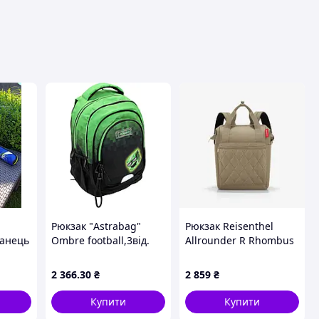
Рюкзак "Astrabag"
Рюкзак Reisenthel
анець
Ombre football,3від.
Allrounder R Rhombus
2карм.
Olive (JR5046)
ткий
№AB330/502026052
2 366
.30
₴
2 859
₴
дбивні
Купити
Купити