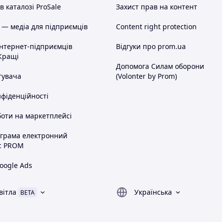
 каталозі ProSale
Захист прав на контент
 — медіа для підприємців
Content right protection
інтернет-підприємців
Відгуки про prom.ua
Кращі
Допомога Силам оборони
тувача
(Volonter by Prom)
нфіденційності
оти на маркетплейсі
ограма електронний
с PROM
oogle Ads
вітла
Українська
BETA