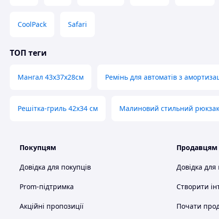
CoolPack
Safari
ТОП теги
Мангал 43х37х28см
Ремінь для автоматів з амортиза
Решітка-гриль 42х34 см
Малиновий стильний рюкза
Покупцям
Продавцям
Довідка для покупців
Довідка для
Prom-підтримка
Створити ін
Акційні пропозиції
Почати прод