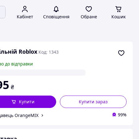
Кабінет
Сповіщення
Обране
Кошик
льній Roblox
Код: 1343
во до відправки
95
₴
Купити
Купити зараз
99%
авець OrangeMIX
тавка