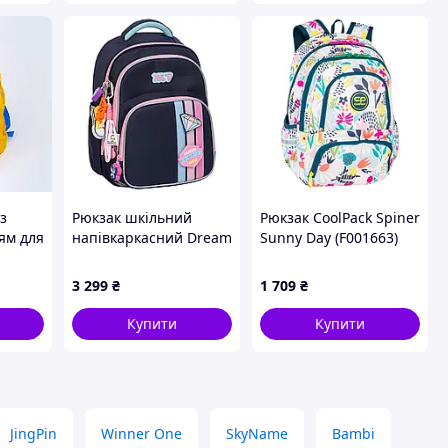
з
Рюкзак шкільний
Рюкзак CoolPack Spiner
ям для
напівкаркасний Dream
Sunny Day (F001663)
 см
Big S-91M для
вто-
дівчинки 38 см YES
3 299
₴
1 709
₴
(550249)
2265
Купити
Купити
JingPin
Winner One
SkyName
Bambi