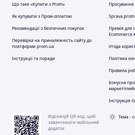
Що таке «Купити з Prom»
Просування в
Як купувати з Пром-оплатою
Sprava.prom
Рекомендації з безпечних покупок
Премія для 
Ecommerce.
Перевірка на приналежність сайту до
платформи prom.ua
Угода корис
Інструкції та поради
Політика ко
Правила роб
Бонусна пр
маркетплей
Інструкція G
Відскануй QR-код, щоб
Тема
-
с
завантажити мобільний
додаток