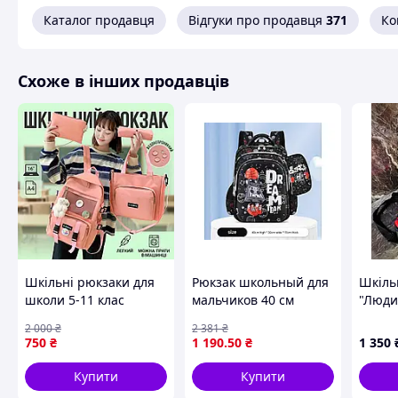
Каталог продавця
Відгуки про продавця
371
Ко
Схоже в інших продавців
Шкільні рюкзаки для
Рюкзак школьный для
Шкіль
школи 5-11 клас
мальчиков 40 см
"Люди
портфель набір
легкий
2 000
₴
2 381
₴
рюкзак 4 в 1 дівчинки
водонепроницаемый
750
₴
1 190
.50
₴
1 350
підлітка 5 класу
для учебы и прогулок
рожевий BAG
Купити
Купити