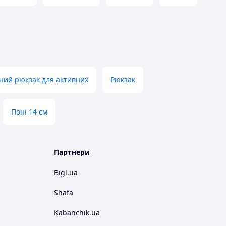
ний рюкзак для активних
Рюкзак
Поні 14 см
Партнери
Bigl.ua
Shafa
Kabanchik.ua