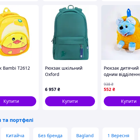
к Bambi T2612
Рюкзак шкільний
Рюкзак дитячий 
Oxford
одним відділенн
багатокамерний
малюків 32х25х8
938
₴
темно-зелений 26л
штучне хутро жо
6 957
₴
552
₴
блакитний
Попелюшка FK-1
Купити
Купити
Купити
 та портфелі
Китайча
Без бренда
Bagland
1 Вересня