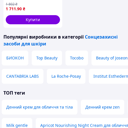
LABS HELIOCARE 360º
1 802
₴
Invisible Spray SPF 50+ 200
1 711
.90
₴
мл
Купити
Популярні виробники
в категорії
Сонцезахисні
засоби для шкіри
БИОКОН
Top Beauty
Tocobo
Beauty of Joseon
CANTABRIA LABS
La Roche-Posay
Institut Estheder
ТОП теги
Денний крем для обличчя та тіла
Денний крем zen
Milk gentle
Apricot Nourishing Night Cream для обличч