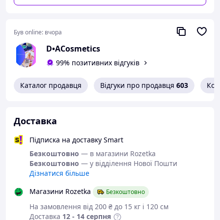
✦
Мадекассосид
— ключовий компонент
центели, зменшує чутливість
✦
Пантенол
— зволожує, пом’якшує шкіру
Був online:
вчора
✦
Ніацинамід
— зміцнює захисний бар’єр,
D•ACosmetics
освітлює тон
99% позитивних відгуків
✦
Токоферол (вітамін E)
— антиоксидант, який
бореться з фотостарінням
Каталог продавця
Відгуки про продавця
603
Кон
✦
Хімічні фільтри нового покоління
—
забезпечують тривалий, стійкий захист без
подразнень
Доставка
💧
Спосіб використання:
Нанесіть на обличчя за 15–20 хв до виходу на сонце.
Підписка на доставку Smart
Безкоштовно
— в магазини Rozetka
Безкоштовно
— у відділення Нової Пошти
Дізнатися більше
Магазини Rozetka
Безкоштовно
На замовлення від 200 ₴ до 15 кг і 120 см
Доставка
12 - 14 серпня