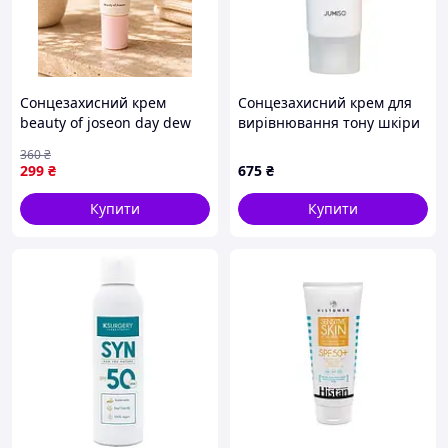
Сонцезахисний крем
Сонцезахисний крем для
beauty of joseon day dew
вирівнювання тону шкіри
sunscreen lightweight spf
Jumiso Niacinamide 3 +
360
₴
50
Tone-up Sunscreen SPF50+
299
₴
675
₴
PA++++, 40 мл
Купити
Купити