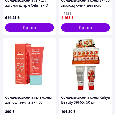
Сонцезахисний стік для
Сонцезахисний крем SPF50
жирної шкіри Celimax Oil
зволожуючий для всіх
Control Mattifying Sun Stick
типів шкіри з
1 752
₴
SPF50+ PA++++ 19 г
пробіотиками та
614
.25
₴
1 168
₴
екстрактом рису. BROWN
Купити
Купити
Сонцезахисний гель-крем
Сонцезахисний крем Kaliya
для обличчя з SPF 50
Beauty SPF65, 50 мл
THALIA , 50 мл
899
₴
104
.30
₴