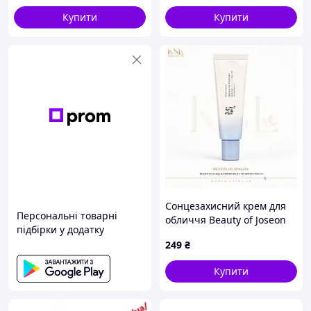
Купити
Купити
Сонцезахисний крем для
Персональні товарні
обличчя Beauty of Joseon
підбірки у додатку
Aqua-Fresh Rice B5 SPF50+
249
₴
PA++++ з рисовою водою
та пантенолом
Купити