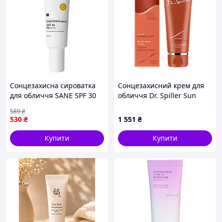
Сонцезахисна сироватка
Сонцезахисний крем для
для обличчя SANE SPF 30
обличчя Dr. Spiller Sun
30 мл (4820266832360)
Sensitive Cream SPF 50 50
589
₴
мл
530
₴
1 551
₴
Купити
Купити