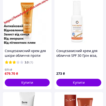
Сонцезахисний крем для
Сонцезахисний крем для
шкіри обличчя проти
обличчя SPF 30 Грін віза,
пігментних плям SPF50+
50 мл
3.0
(1)
Vichy Capital Soleil Anti-
Taches Anti-Dark
971
₴
679
.70
₴
273
₴
Купити
Купити