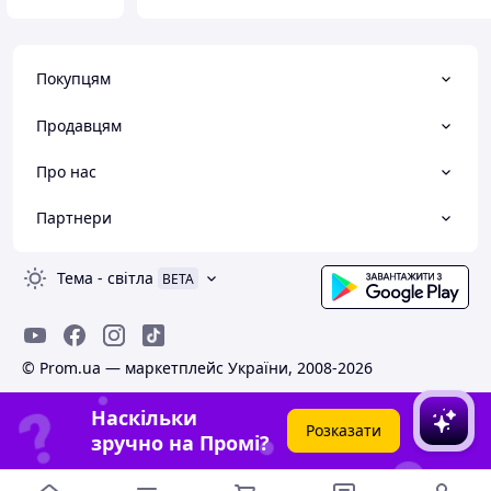
Покупцям
Продавцям
Про нас
Партнери
Тема
-
світла
BETA
© Prom.ua — маркетплейс України, 2008-2026
Наскільки
Розказати
зручно на Промі?