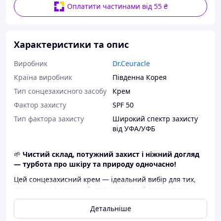
Оплатити частинами від 55 ₴
Характеристики та опис
Виробник
Dr.Ceuracle
Країна виробник
Південна Корея
Тип сонцезахисного засобу
Крем
Фактор захисту
SPF 50
Тип фактора захисту
Широкий спектр захисту
від УФА/УФБ
🌱
Чистий склад, потужний захист і ніжний догляд
— турбота про шкіру та природу одночасно!
Цей сонцезахисний крем — ідеальний вибір для тих,
хто шукає ефективний, але делікатний продукт для
щоденного використання.
100% веганська формула
Детальніше
без мінеральних олій, спирту та потенційно
подразливих компонентів підходить навіть для дуже