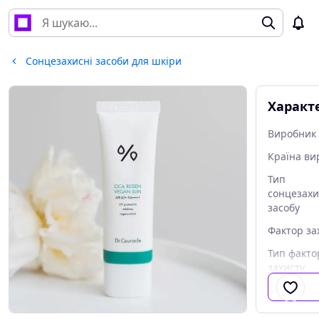
Сонцезахисні засоби для шкіри
Характ
Виробник
Країна ви
Тип
сонцезахи
засобу
Фактор за
Тип факто
захисту