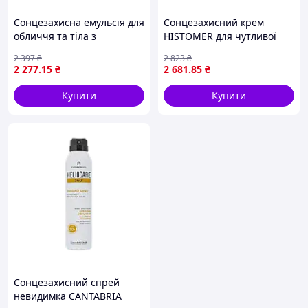
Сонцезахисна емульсія для
Сонцезахисний крем
обличчя та тіла з
HISTOMER для чутливої
пробіотиком SYN SPF 50
шкіри обличчя та тіла
2 397
₴
2 823
₴
KSurgery 150 мл
Sensitive Skin Active
2 277
.15
₴
2 681
.85
₴
Protection SPF 50 200 мл
Купити
Купити
Сонцезахисний спрей
невидимка CANTABRIA