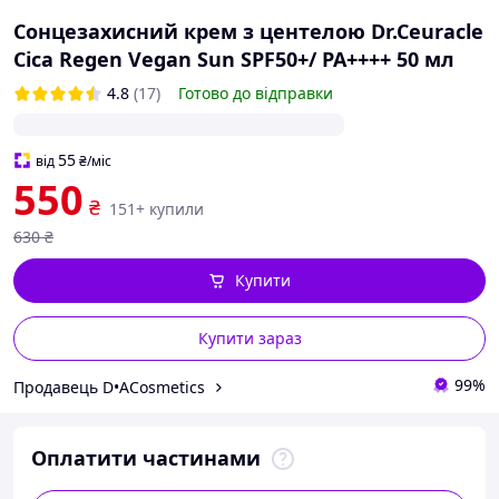
Сонцезахисний крем з центелою Dr.Ceuracle
Cica Regen Vegan Sun SPF50+/ PA++++ 50 мл
4.8
(17)
Готово до відправки
55
від
₴
/міс
550
₴
151+ купили
630
₴
Купити
Купити зараз
99%
Продавець D•ACosmetics
Оплатити частинами