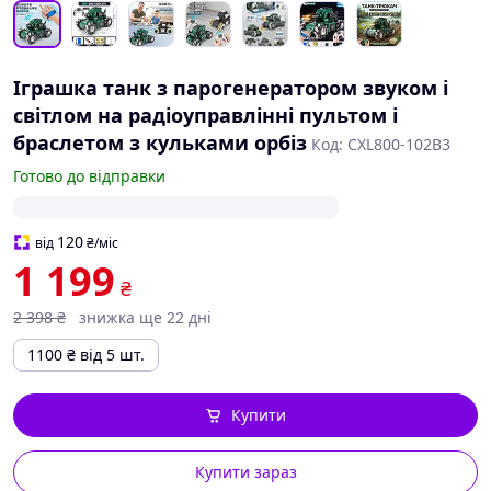
Іграшка танк з парогенератором звуком і
світлом на радіоуправлінні пультом і
браслетом з кульками орбіз
Код: CXL800-102B3
Готово до відправки
120
від
₴
/міс
1 199
₴
2 398
₴
знижка ще 22 дні
1100
₴
від 5 шт.
Купити
Купити зараз