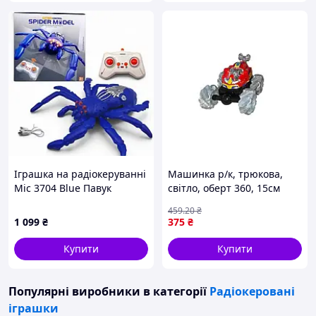
Іграшка на радіокеруванні
Машинка р/к, трюкова,
Mic 3704 Blue Павук
світло, оберт 360, 15см
інтерактивний
червона 999G-19AS ТМ
459
.20
₴
21,5*5*22,5см,
METR
1 099
₴
375
₴
короб.25,8*6*25см
Купити
Купити
Популярні виробники
в категорії
Радіокеровані
іграшки