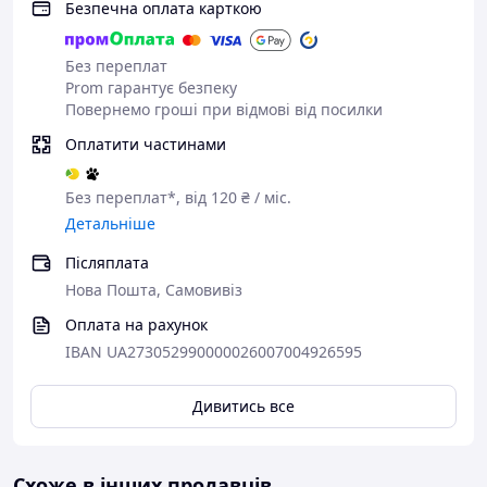
яких умовах.
Безпечна оплата карткою
Без переплат
Prom гарантує безпеку
Повернемо гроші при відмові від посилки
Оплатити частинами
Без переплат*, від 120 ₴ / міс.
Детальніше
Післяплата
Нова Пошта, Самовивіз
Оплата на рахунок
IBAN UA273052990000026007004926595
Дивитись все
Іграшковий
радіокерований танк
впевнено
Схоже в інших продавців