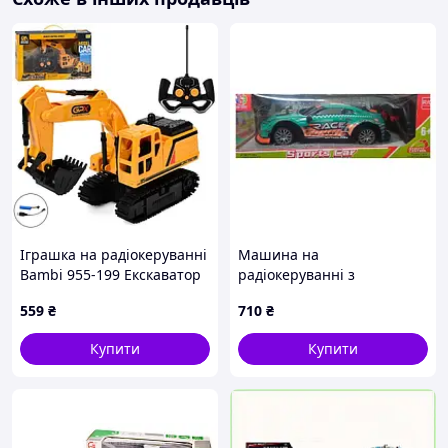
пересувається різними поверхнями, не боїться
перешкод і здатний виконувати рух у всіх
напрямках. Повний привод і великі колеса
забезпечують маневровість, можливість дрифту
та
обертання на 360°
. Доповнюють ефект
присутності реалістичні
світлові та звукові
ефекти
, а також функція стрільби гідрогелевими
кульками. Корпус виготовлений із міцного
ABS-
пластику
, що робить модель надійною для
активних ігор Такий танк стане чудовим
подарунком для дитини на день народження або
свято.
Іграшка на радіокеруванні
Машина на
Bambi 955-199 Екскаватор
радіокеруванні з
акумулятором (163-B01-03)
559
₴
710
₴
Купити
Купити