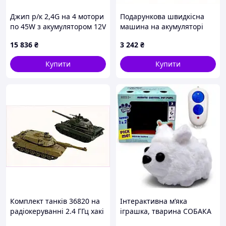
Комплектація
Джип р/к 2,4G на 4 мотори
Подарункова швидкісна
танк радіокерований
по 45W з акумулятором 12V
машина на акумуляторі
пульт керування
10AH,, MP3, USB, TF,
7.4V 8950BB604
15 836
₴
3 242
₴
BLUETOOTH, APP, EVA,
браслет для керування жестами
музикою, світлом, сірий.
Купити
Купити
акумулятор Li-ion
шнур для заряджання акумулятора та
браслета
кульки для стрільби
Комплект танків 36820 на
Інтерактивна мʼяка
радіокеруванні 2.4 ГГц хакі
іграшка, тварина СОБАКА
BT8M805133
(біла) [tsi302858-TCI]