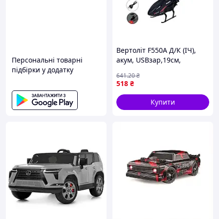
підходить для ігор удома та на вулиці
Вертоліт F550A Д/К (ІЧ),
Персональні товарні
акум, USBзар,19см,
підбірки у додатку
гіроскоп, світло ТМ METR
641
.20
₴
518
₴
Купити