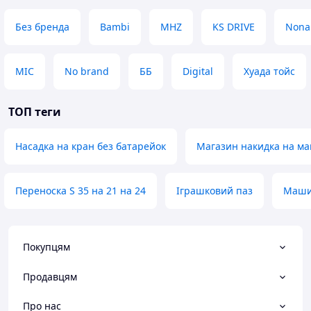
Без бренда
Bambi
MHZ
KS DRIVE
Non
MIC
No brand
ББ
Digital
Хуада тойс
ТОП теги
Насадка на кран без батарейок
Магазин накидка на ма
Переноска S 35 на 21 на 24
Іграшковий паз
Маши
Покупцям
Продавцям
Про нас