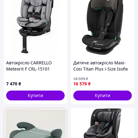
Автокрісло CARRELLO
Дитяче автокрісло Maxi-
Meteorit F CRL-15101
Cosi Titan Plus i-Size Isofix
Seashell Grey i-Size 40-
Black (8836671110)
16 599
₴
150см ISOFIX, поворот,
7 470
₴
16 579
₴
опорна стійка
Купити
Купити