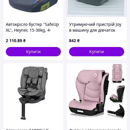
Автокрісло бустер "SafeUp
Утримуючий пристрій Joy
XL", Heyner, 15-36kg, 4-
в машину для дівчаток
12років, синій, 783400
вагою до 36 кг A900405C3T
2 110
.89
₴
842
₴
Купити
Купити