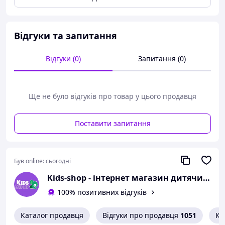
виготовлені з міцного пластику;Сертифікат ECE R44/04.
Відгуки та запитання
Відгуки (0)
Запитання (0)
Ще не було відгуків про товар у цього продавця
Поставити запитання
Був online:
сьогодні
Kids-shop - інтернет магазин дитячих товарів
100% позитивних відгуків
Каталог продавця
Відгуки про продавця
1051
Ко