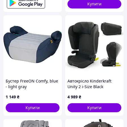
Купити
Бустер FreeON Comfy, blue
Автокрісло Kinderkraft
- light gray
Unity 2 i-Size Black
(KCUNIT02BLK0000)
1 149
₴
4 989
₴
Купити
Купити