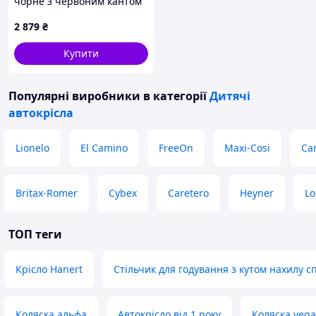
чорне з червоним кантом
та вкладишем, 8X95149C2
2 879
₴
Купити
Популярні виробники
в категорії
Дитячі
автокрісла
Lionelo
El Camino
FreeOn
Maxi-Cosi
Car
Britax-Romer
Cybex
Caretero
Heyner
Lo
ТОП теги
Крісло Hanert
Стільчик для годування з кутом нахилу с
Коляска альфа
Автокрісло від 1 року
Коляска vega