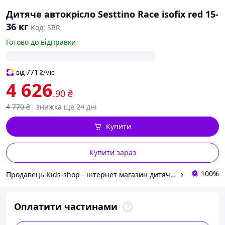
Дитяче автокрісло Sesttino Race isofix red 15-
36 кг
Код: SRR
Готово до відправки
771
від
₴
/міс
4 626
.90
₴
4 770
₴
знижка ще 24 дні
Купити
Купити зараз
100%
Продавець Kids-shop - інтернет магазин дитячих товарів
Оплатити частинами