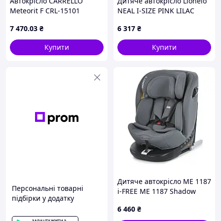
Автокрісло CARRELLO
Дитяче автокрісло Lionelo
Meteorit F CRL-15101
NEAL I-SIZE PINK LILAC
Seashell Grey i-Size, 40-150
7 470
.03
₴
6 317
₴
см, ISOFIX, з поворотом та
опорною стійкою
Купити
Купити
Дитяче автокрісло ME 1187
Персональні товарні
i-FREE ME 1187 Shadow
підбірки у додатку
Gray
6 460
₴