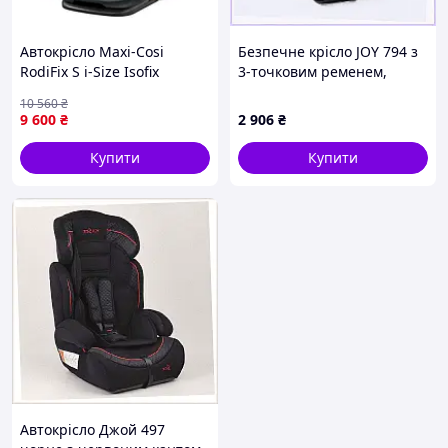
Автокрісло Maxi-Cosi
Безпечне крісло JOY 794 з
RodiFix S i-Size Isofix
3-точковим ременем,
графітовий (8801106110)
P89C5149A4
10 560
₴
8801-VO
9 600
₴
2 906
₴
Купити
Купити
Автокрісло Джой 497