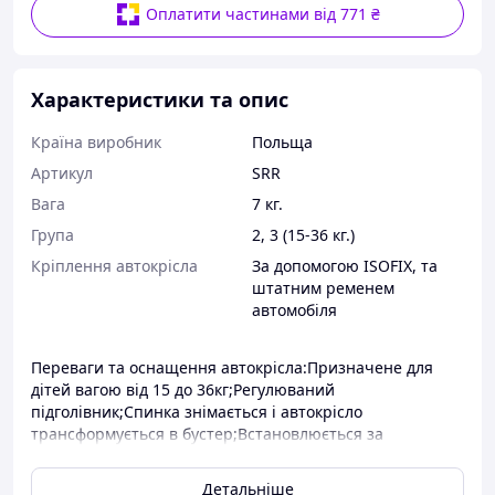
Оплатити частинами від 771 ₴
Характеристики та опис
Країна виробник
Польща
Артикул
SRR
Вага
7 кг.
Група
2, 3 (15-36 кг.)
Кріплення автокрісла
За допомогою ISOFIX, та
штатним ременем
автомобіля
Переваги та оснащення автокрісла:Призначене для
дітей вагою від 15 до 36кг;Регулюваний
підголівник;Спинка знімається і автокрісло
трансформується в бустер;Встановлюється за
допомогою ISOFIX, та штатним ременем автомобіля
;Оббивка знімається для чищення;Корпус і всі сидіння
Детальніше