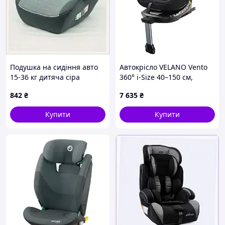
Подушка на сидіння авто
Автокрісло VELANO Vento
15-36 кг дитяча сіра
360° i-Size 40–150 см,
H900K4054
ISOFIX + опорна нога, grey
842
₴
7 635
₴
Купити
Купити