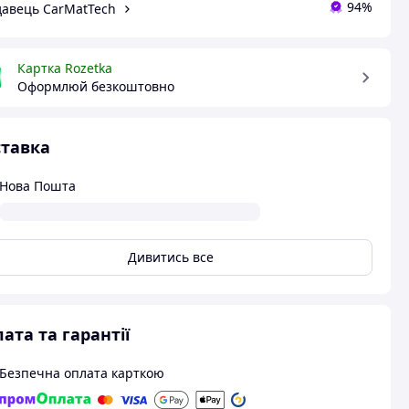
94%
авець CarMatTech
Картка Rozetka
Оформлюй безкоштовно
тавка
Нова Пошта
Дивитись все
ата та гарантії
Безпечна оплата карткою