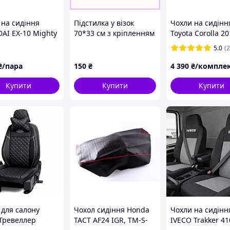
 на сидіння
Підстилка у візок
Чохли на сидінн
AI EX-10 Mighty
70*33 см з кріпленням
Toyota Corolla 20
018-2025)
на зав'язках Sebaby
(без заднього
5.0
(2
ьні жаккард,
6B63T1599
підлокітника),
до кабіни
екошкіра, чорні
₴/пара
150
₴
4 390
₴/компле
жного авто
Seintex 85477
Купити
Купити
Купити
 для салону
Чохол сидіння Honda
Чохли на сидінн
Тревеллер
TACT AF24 IGR, TM-S-
IVECO Trakker 41