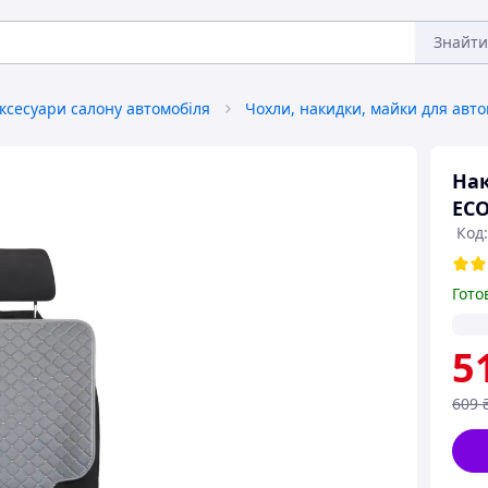
Знайти
ксесуари салону автомобіля
Нак
ECO
Код
Гото
5
609