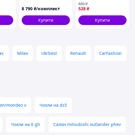
дельні
Партнер (Peugeot
(03647/036471)
880
₴
до
Partner) чорний
8 790
₴/комплект
528
₴
го
квадрат
Купити
Купити
кс
Milex
Ukrbest
Renault
CarFashion
ion/mondeo v
Чохли на ds5
Чохли на 6 gh
Салон mitsubishi outlander phev