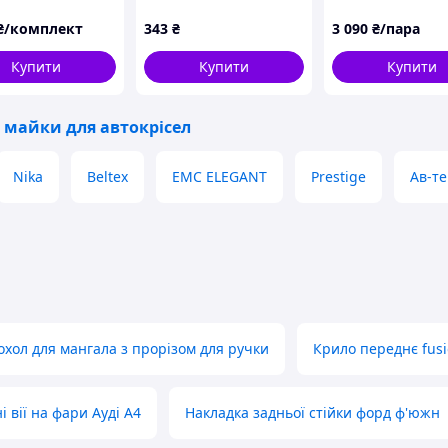
ot Traveller)
1631
5 (2016-2023) Мо
 чорний квадрат
жаккард, чохли 
₴/комплект
343
₴
3 090
₴/пара
кабіни вантажно
авто
Купити
Купити
Купити
 майки для автокрісел
Nika
Beltex
EMC ELEGANT
Prestige
Ав-те
охол для мангала з прорізом для ручки
Крило переднє fus
 вії на фари Ауді А4
Накладка задньої стійки форд ф'южн