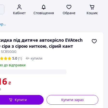
Кабінет
Сповіщення
Обране
Кошик
Чохли, накидки, майки для автокрісел
идка під дитяче автокрісло EVAtech
 сіра з сірою ниткою, сірий кант
: SCBSGGG
5.0
(1)
4+ купили
во до відправки
16
₴
₴
Купити
Купити зараз