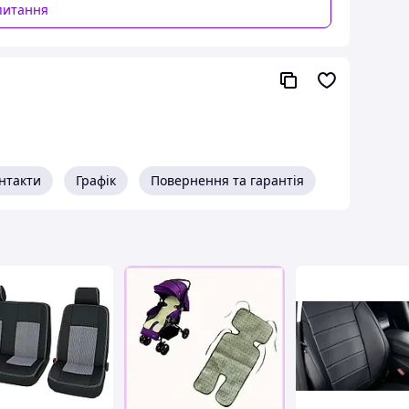
питання
пошкоджень та забруднень, які можуть виникнути
акріпити або зняти накидку.
анчіркою.
, ви забезпечуєте надійний захист і довговічність
омфорт і безпеку дитини під час поїздки.
нтакти
Графік
Повернення та гарантія