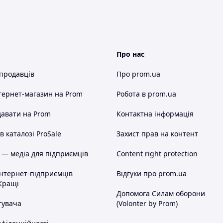
Про нас
 продавців
Про prom.ua
тернет-магазин
на Prom
Робота в prom.ua
авати на Prom
Контактна інформація
 каталозі ProSale
Захист прав на контент
 — медіа для підприємців
Content right protection
інтернет-підприємців
Відгуки про prom.ua
Кращі
Допомога Силам оборони
тувача
(Volonter by Prom)