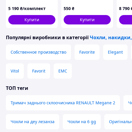
СпейсТурер (Citroen
коричнева, 130 см, 1
(Peuge
Spacetourer) люкс сіра
шт
Гранд
5 190
₴/комплект
550
₴
8 790
смуга
Купити
Купити
Популярні виробники
в категорії
Чохли, накидки,
Собственное производство
Favorite
Elegant
Vitol
Favorit
EMC
ТОП теги
Тримач заднього склоочисника RENAULT Megane 2
Ч
Чохли на деу лезанза
Чохли на 6 gg
Оригінальні