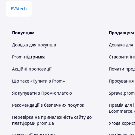
EVAtech
Покупцям
Продавцям
Довідка для покупців
Довідка для
Prom-підтримка
Створити ін
Акційні пропозиції
Почати прод
Що таке «Купити з Prom»
Просування в
Як купувати з Пром-оплатою
Sprava.prom
Рекомендації з безпечних покупок
Премія для 
Ecommerce.
Перевірка на приналежність сайту до
платформи prom.ua
Угода корис