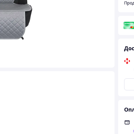
Прод
Дос
Опл