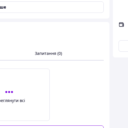
іше
 захист для стаціонарних сидінь вашого авто від
кт антиковзання, запобігаючи можливому
ійкість та підвищуючи безпеку маленького
а підтримувати у відмінному стані салон вашого
Запитання (0)
еглянути всі
дголівник.
 між спинкою і сидінням.
ати її з кріслами, оснащеними системою isofix.