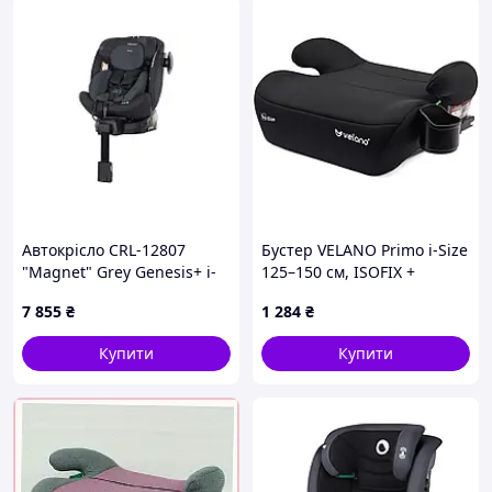
Вага з упаковкою: 8 кг
Автокрісло CRL-12807
Бустер VELANO Primo i-Size
"Magnet" Grey Genesis+ i-
125–150 см, ISOFIX +
Size 40-150см ISOFIX,
підстаканник, black
7 855
₴
1 284
₴
поворотне CARRELLO
Купити
Купити