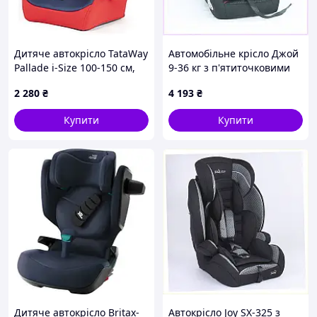
Дитяче автокрісло TataWay
Автомобільне крісло Джой
Pallade i-Size 100-150 см,
9-36 кг з п'ятиточковими
трансформоване
ремнями безпеки
2 280
₴
4 193
₴
C900E4058
Купити
Купити
Дитяче автокрісло Britax-
Автокрісло Joy SX-325 з