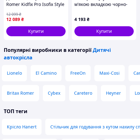
Romer Kidfix Pro Isofix Style
м'якою вкладкою чорно-
Blue (2000040912)
сіре 9004T0K5P7
12 099
₴
12 089
₴
4 193
₴
Купити
Купити
Популярні виробники
в категорії
Дитячі
автокрісла
Lionelo
El Camino
FreeOn
Maxi-Cosi
Car
Britax Romer
Cybex
Caretero
Heyner
Lo
ТОП теги
Крісло Hanert
Стільчик для годування з кутом нахилу с