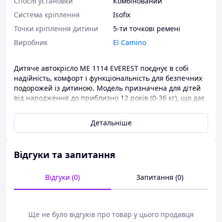
Спосіб установки
Комбінований
Система кріплення
Isofix
Точки кріплення дитини
5-ти точкові ремені
Виробник
El Camino
Дитяче автокрісло ME 1114 EVEREST поєднує в собі
надійність, комфорт і функціональність для безпечних
подорожей із дитиною. Модель призначена для дітей
від народження до приблизно 12 років (0-36 кг), що дає
змогу використовувати її впродовж тривалого часу,
адаптуючи до зросту й потреб дитини.
Детальніше
Поворотне сидіння на 360° неабияк полегшує посадку
та висаджування малюка. Мультипозиційний
підголівник і регулювання нахилу спинки в чотирьох
Відгуки та запитання
положеннях допомагають підібрати найзручніше
положення для відпочинку або активної поїздки. Для
найменших дітей передбачене встановлення
Відгуки (0)
Запитання (0)
автокрісла проти руху.
П'ятиточкові ремені безпеки надійно утримують
дитину, а система кріплення ISOFIX разом з Top Tether
Ще не було відгуків про товар у цього продавця
забезпечує стабільну та правильну фіксацію в