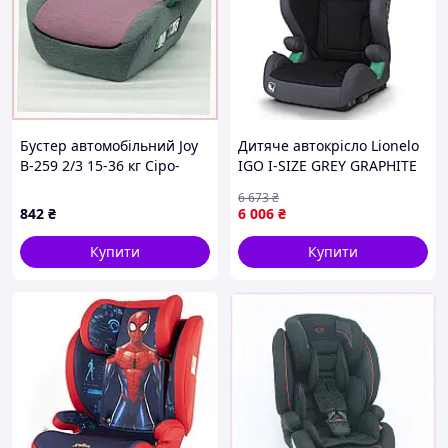
Бустер автомобільний Joy
Дитяче автокрісло Lionelo
B-259 2/3 15-36 кг Сіро-
IGO I-SIZE GREY GRAPHITE
рожевий (181726),
6 673
₴
9X00405X3
842
₴
6 006
₴
Купити
Купити