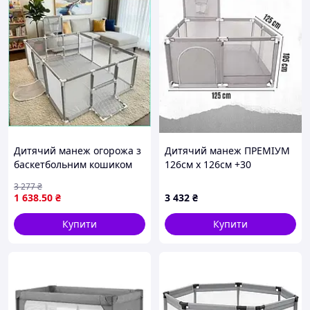
Дитячий манеж огорожа з
Дитячий манеж ПРЕМІУМ
баскетбольним кошиком
126см х 126см +30
для ігор і розвитку
кольорових мячиків!
3 277
₴
координації 125х125х63 см
1 638
.50
₴
3 432
₴
Купити
Купити