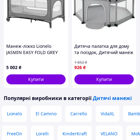
Манеж-ліжко Lionelo
Дитяча палатка для дому
JASMIN EASY FOLD GREY
та поїздок, Дитячий манеж
STONE
з швидким складанням,
1 852
₴
Підлоговий манеж JX-55
5 002
₴
926
₴
Купити
Купити
Популярні виробники
в категорії
Дитячі манежі
Lionelo
El Camino
Carrello
VidaXL
Bamb
FreeOn
Lorelli
KinderKraft
VELANO
Mo