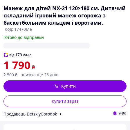
Манеж для дітей NX-21 120×180 см. Дитячий
складаний ігровий манеж огорожа з
баскетбольним кільцем і воротами.
Код: 17470Me
Готово до відправки
179
від
₴
/міс
1 790
₴
2 500
₴
знижка ще 26 днів
Купити
Купити зараз
94%
Продавець DetskiyGorodok