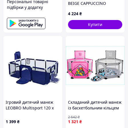
Персональні товарні
BEIGE CAPPUCCINO
підбірки у додатку
4 224
₴
Купити
Ігровий дитячий манеж
Складаний дитячий манеж
LEOBRO Multisport 120 x
із баскетбольним кільцем
180 см Синій (LB-1138)
130x65x100 см для
2 642
₴
безпечної гри малюків
1 399
₴
1 321
₴