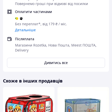
вправ
Повернемо гроші при відмові від посилки
Оплатити частинами
Без переплат*, від 179 ₴ / міс.
Детальніше
Зручність використання й мобільність
Післяплата
Манеж швидко збирається й розбирається без
Магазини Rozetka, Нова Пошта, Meest ПОШТА,
інструментів. У складеному вигляді займає мінімум
Delivery
місця. У комплекті передбачена
сумка для зберігання
й перенесення
, що робить манеж зручним для поїздок
і відпочинку на природі.
Дивитись все
Характеристики:
Схоже в інших продавців
Модель:
NX-21
Тип: ігровий манеж/
сухий басейн
Розмір:
120×180×65 см
Матеріал: поліестер
Oxford 210D