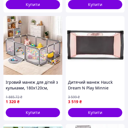
Купити
Купити
Ігровий манеж для дітей з
Дитячий манеж Hauck
кульками, 180х120см,
Dream N Play Minnie
Сірий / Дитячий манеж з
Sweetheart Gray Pink
1 885
.72
₴
3 599
₴
баскетбольним кільцем /
(60136-5)
1 320
₴
3 519
₴
Манеж-ігровий майданчик
Купити
Купити