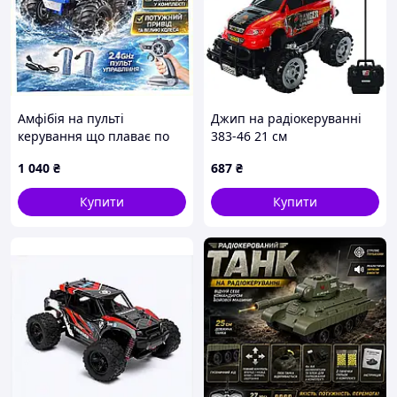
Амфібія на пульті
Джип на радіокеруванні
керування що плаває по
383-46 21 см
воді 2.4 ГГц 4783HB856
1 040
₴
687
₴
Купити
Купити