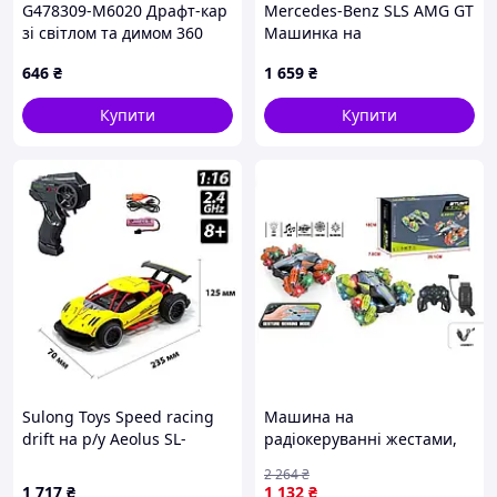
G478309-M6020 Драфт-кар
Mercedes-Benz SLS AMG GT
зі світлом та димом 360
Машинка на
градусів
радіокеруванні 1:24 Kool
646
₴
1 659
₴
Speed ​​реалістична модель
мерседес дітям
Купити
Купити
Sulong Toys Speed racing
Машина на
drift на р/у Aeolus SL-
радіокеруванні жестами,
284RHY (1:16),sale
світлом і музикою,на
2 264
₴
акумуляторі,іграшкова
1 717
₴
1 132
₴