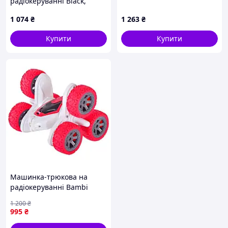
радіокеруванні Black,
8602TM3E04
1 074
₴
1 263
₴
Купити
Купити
Машинка-трюкова на
радіокеруванні Bambi
ZYJH128/T07B Червоний
1 200
₴
995
₴