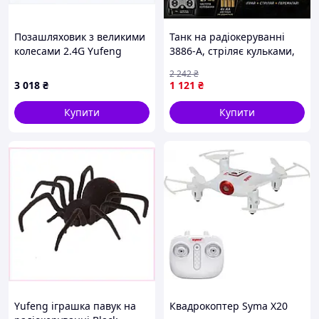
Позашляховик з великими
Танк на радіокеруванні
колесами 2.4G Yufeng
3886-A, стріляє кульками,
Black, B87235TH35
гусеничний хід, звукові
2 242
₴
ефекти, пульт 27MHz, 25
3 018
₴
1 121
₴
см, акумуляторний блок |
APEX
Купити
Купити
Yufeng іграшка павук на
Квадрокоптер Syma X20