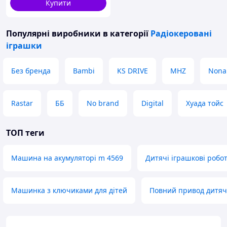
Купити
Популярні виробники
в категорії
Радіокеровані
іграшки
Без бренда
Bambi
KS DRIVE
MHZ
Non
Rastar
ББ
No brand
Digital
Хуада тойс
ТОП теги
Машина на акумуляторі m 4569
Дитячі іграшкові робо
Машинка з ключиками для дітей
Повний привод дитя