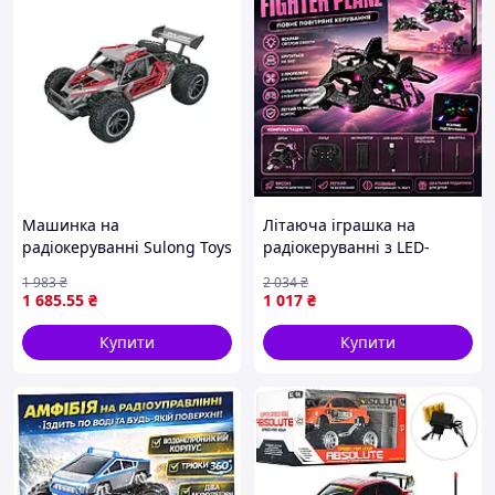
Машинка на
Літаюча іграшка на
радіокеруванні Sulong Toys
радіокеруванні з LED-
Metal Crawler Nova сіро-
підсвічуванням,
1 983
₴
2 034
₴
червоний 1:16 (SL-
акумулятором, пультом
1 685
.55
₴
1 017
₴
231RHGR)
керування та фліпом 360°
| APEX
Купити
Купити