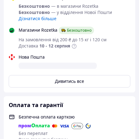
акумуляторна батарея 3.7v;
Безкоштовно
— в магазини Rozetka
USB-кабель для підзаряджання батареї;
Безкоштовно
— у відділення Нової Пошти
2 пакетики з орбізами.
Дізнатися більше
Танк працює від акумулятора — входить до комплекту.
Магазини Rozetka
Безкоштовно
Пульт керування працює від 2 батарейок типу "АА" —
не входять до комплекту.
На замовлення від 200 ₴ до 15 кг і 120 см
Доставка
10 - 12 серпня
Розмір танка: 27 см
Нова Пошта
Вік: від 8 років.
Коробка: 31,5*16,5*15 см
Дивитись все
Оплата та гарантії
Безпечна оплата карткою
Без переплат