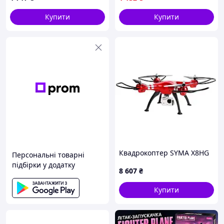
дитяча перевертень
ігрова qwert
Купити
Купити
Квадрокоптер SYMA X8HG
Персональні товарні
підбірки у додатку
8 607
₴
Купити