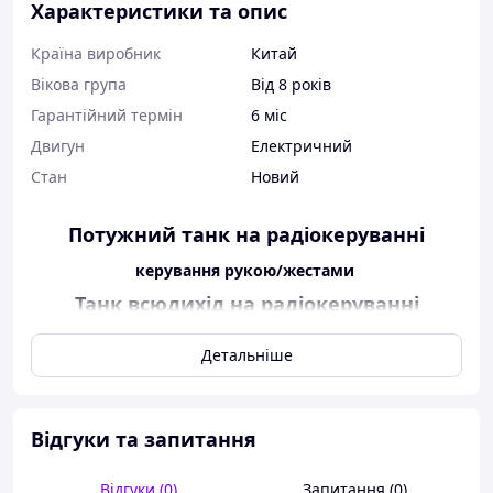
Характеристики та опис
Країна виробник
Китай
Вікова група
Від 8 років
Гарантійний термін
6 міс
Двигун
Електричний
Стан
Новий
Потужний танк на радіокеруванні
керування рукою/жестами
Танк всюдихід на радіокеруванні
акумулятор стріляє кулями орбіз 928-9
Детальніше
Танк на радіокеруванні — це суперсучасний всюдихід
на потужних роликових колесах, що поєднує в собі
новітні розробки радіокерованої техніки. Дизайн
представлений у 2 колірних поєднаннях.
Відгуки та запитання
Іграшка має світлові та звукові ефекти.
Їздить у всіх напрямках, також їздить по колу. Водночас
Відгуки (0)
Запитання (0)