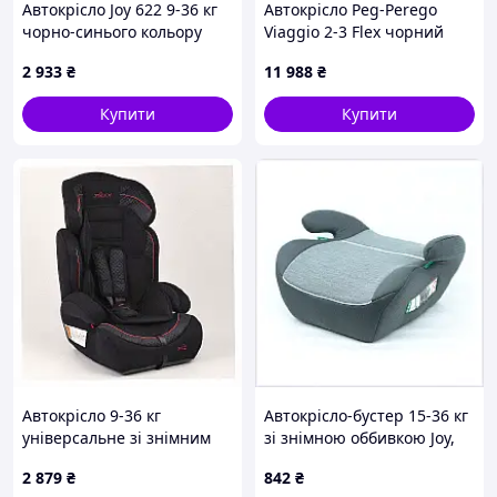
Автокрісло Joy 622 9-36 кг
Автокрісло Peg-Perego
чорно-синього кольору
Viaggio 2-3 Flex чорний
8K97475C9
(IMVF010000BL13DX13)
2 933
₴
11 988
₴
Купити
Купити
Автокрісло 9-36 кг
Автокрісло-бустер 15-36 кг
універсальне зі знімним
зі знімною оббивкою Joy,
чохлом чорне з червоним
90040AK54
2 879
₴
842
₴
260X737E7