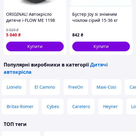
ORIGINAL! Автокрісло
Бустер Joy зі знімним
дитяче i-FLOW ME 1198
чохлом сірий 15-36 кг
Gray - Якість! Гарантія!
900B40B52
5 929
₴
MegaTorg.com.ua
5 040
₴
842
₴
Купити
Купити
Популярні виробники
в категорії
Дитячі
автокрісла
Lionelo
El Camino
FreeOn
Maxi-Cosi
Car
Britax-Romer
Cybex
Caretero
Heyner
Lo
ТОП теги