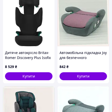
Дитяче автокрісло Britax-
Автомобільна підкладка Joy
Romer Discovery Plus Isofix
для безпечного
Black (2000036848)
перевезення дитини від 3
8 529
₴
842
₴
років 9004A05EC3
Купити
Купити