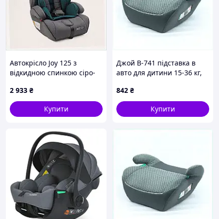
Автокрісло Joy 125 з
Джой B-741 підставка в
відкидною спинкою сіро-
авто для дитини 15-36 кг,
зелене P895C1495
90B0M40C52
2 933
₴
842
₴
Купити
Купити