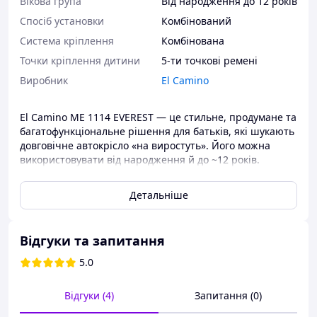
Вікова група
Від народження до 12 років
Спосіб установки
Комбінований
Система кріплення
Комбінована
Точки кріплення дитини
5-ти точкові ремені
Виробник
El Camino
El Camino ME 1114 EVEREST — це стильне, продумане та
багатофункціональне рішення для батьків, які шукають
довговічне автокрісло «на виростуть». Його можна
використовувати від народження й до ~12 років.
Система кріплень ISOFIX + Top Tether, 5-точкові ремені,
бічний захист і якісні матеріали забезпечують високий
Детальніше
рівень безпеки та комфорту для дитини, а поворот на
360° і регульовані положення сидіння надають
зручності в повсякденному використання.
Відгуки та запитання
Основні переваги:
5.0
Відповідає європейським стандартам безпеки
ECE R44/04.
Відгуки (4)
Запитання (0)
Посилений каркас для кращого захисту під час
бічних ударів