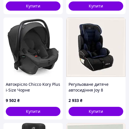
Купити
Купити
Автокрісло Chicco Kory Plus
Регульоване дитяче
i-Size Чорне
автосидіння Joy 8
(8058664181452) (87146.45)
положень підголівника
9 502
₴
2 933
₴
(m612847)
8E9P7475A9
Купити
Купити