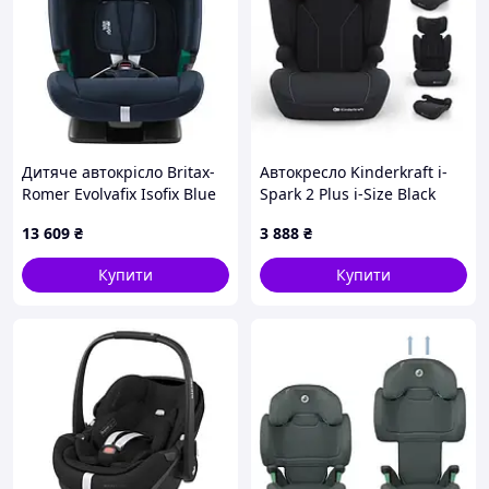
Дитяче автокрісло Britax-
Автокресло Kinderkraft i-
Romer Evolvafix Isofix Blue
Spark 2 Plus i-Size Black
(2000039731)
(KCISPA02BLKPL00)
13 609
₴
3 888
₴
Купити
Купити