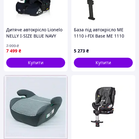
Дитяче автокрісло Lionelo
База під автокрісло ME
NELLY I-SIZE BLUE NAVY
1110 i-FIX Base ME 1110
Base 360
7 999
₴
7 499
₴
5 273
₴
Купити
Купити