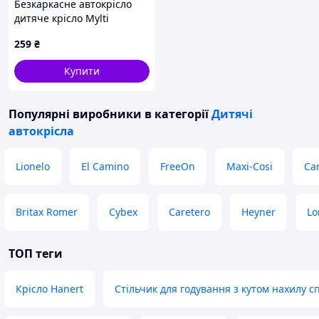
Безкаркасне автокрісло
дитяче крісло Mylti
Function Червоне
259
₴
Купити
Популярні виробники
в категорії
Дитячі
автокрісла
Lionelo
El Camino
FreeOn
Maxi-Cosi
Car
Britax Romer
Cybex
Caretero
Heyner
Lo
ТОП теги
Крісло Hanert
Стільчик для годування з кутом нахилу с