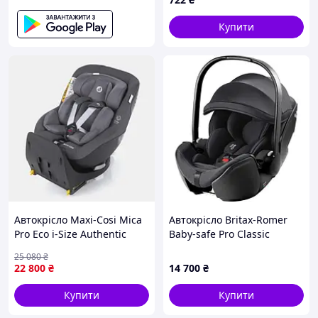
(пінопласт) чорний
Купити
Автокрісло Maxi-Cosi Mica
Автокрісло Britax-Romer
Pro Eco i-Size Authentic
Baby-safe Pro Classic
Graphite (8515550110)
чорний (2000040835)
25 080
₴
|neper-8515|
22 800
₴
14 700
₴
Купити
Купити