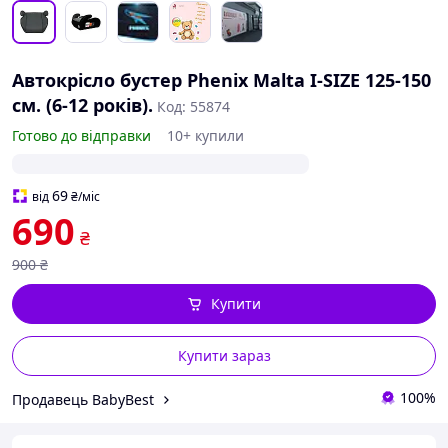
Автокрісло бустер Phenix Malta I-SIZE 125-150
см. (6-12 років).
Код: 55874
Готово до відправки
10+ купили
69
від
₴
/міс
690
₴
900
₴
Купити
Купити зараз
100%
Продавець BabyBest