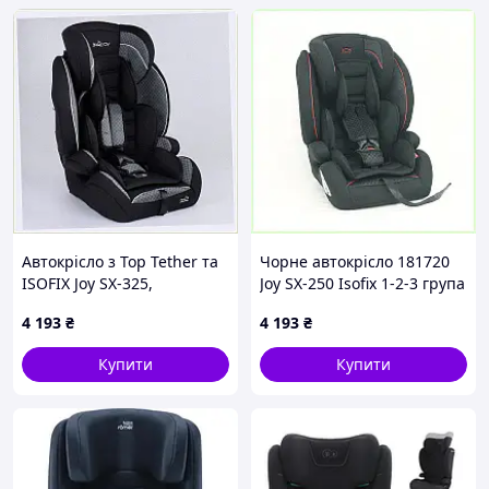
Автокрісло з Top Tether та
Чорне автокрісло 181720
ISOFIX Joy SX-325,
Joy SX-250 Isofix 1-2-3 група
9H00405X7
9T00X4058
4 193
₴
4 193
₴
Купити
Купити