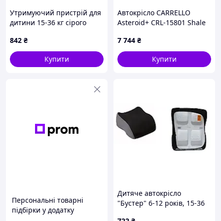
Утримуючий пристрій для
Автокрісло CARRELLO
дитини 15-36 кг сірого
Asteroid+ CRL-15801 Shale
кольору, 9004X0X54
Grey 0+1/2/3 ISOFIX з
842
₴
7 744
₴
поворотом та опорною
стійкою
Купити
Купити
Дитяче автокрісло
Персональні товарні
"Бустер" 6-12 років, 15-36
підбірки у додатку
кг, категорія 3 "BUBU"
722
₴