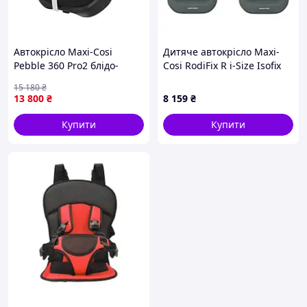
Автокрісло Maxi-Cosi
Дитяче автокрісло Maxi-
Pebble 360 Pro2 блідо-
Cosi RodiFix R i-Size Isofix
чорний (8052390110) (8052-
Graphite (8760550110)
15 180
₴
vart)
13 800
₴
8 159
₴
Купити
Купити