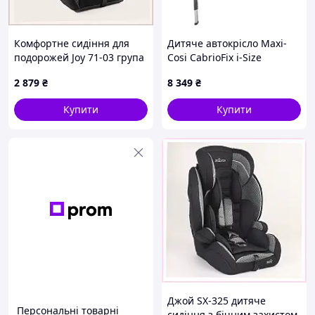
Комфортне сидіння для
Дитяче автокрісло Maxi-
подорожей Joy 71-03 група
Cosi CabrioFix i-Size
1-2-3 90T0CP4050
Graphite (8558750112)
2 879
₴
8 349
₴
Купити
Купити
Джой SX-325 дитяче
Персональні товарні
сидіння з бічним захистом