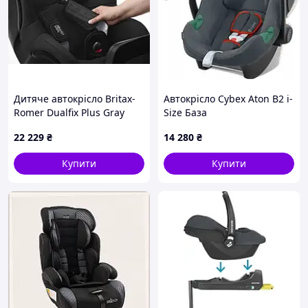
Дитяче автокрісло Britax-
Автокрісло Cybex Aton B2 i-
Romer Dualfix Plus Gray
Size База
(2000036277)
22 229
₴
14 280
₴
Купити
Купити