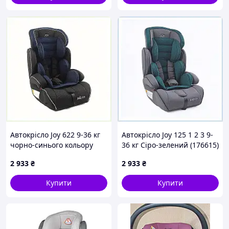
Автокрісло Joy 622 9-36 кг
Автокрісло Joy 125 1 2 3 9-
чорно-синього кольору
36 кг Сіро-зелений (176615)
8K97475C9
895149M5PC
2 933
₴
2 933
₴
Купити
Купити