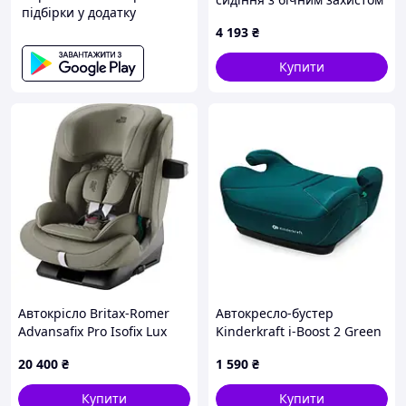
підбірки у додатку
голови 90XB04057A
4 193
₴
Купити
Автокрісло Britax-Romer
Автокресло-бустер
Advansafix Pro Isofix Lux
Kinderkraft i-Boost 2 Green
оливкове (2000040911)
(KCIBOO02GRE0000)
20 400
₴
1 590
₴
Купити
Купити