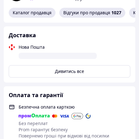
Вага дитини: 8-20 кг
Фіксація: п'ятиточкові ремені безпеки;
Каталог продавця
Відгуки про продавця
1027
Ко
Розміри: 65 х 36 см;
Установка: фронтальна.
Доставка
Комплектація
Нова Пошта
Дитяче автокрісло;
Упаковка
Дивитись все
Оплата та гарантії
Безпечна оплата карткою
Без переплат
Prom гарантує безпеку
Повернемо гроші при відмові від посилки