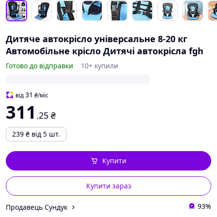
Дитяче автокрісло універсальне 8-20 кг
Автомобільне крісло Дитячі автокрісла fgh
Готово до відправки
10+ купили
31
від
₴
/міс
311
.25
₴
239
₴
від 5 шт.
Купити
Купити зараз
93%
Продавець Сундук