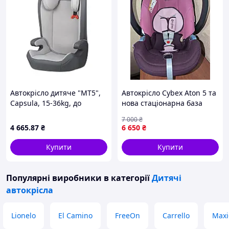
Автокрісло дитяче "MT5",
Автокрісло Cybex Aton 5 та
Capsula, 15-36kg, до
нова стаціонарна база
12років, сірий, 772020
Cybex Aton Base-fix SL
7 000
₴
4 665
.87
₴
6 650
₴
Купити
Купити
Популярні виробники
в категорії
Дитячі
автокрісла
Lionelo
El Camino
FreeOn
Carrello
Maxi