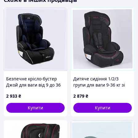
Безпечне крісло-бустер
Дитяче сидіння 1/2/3
Джой для ваги від 9 до 36
групи для ваги 9-36 кг зі
кг 897475H9EK
знімною вкладкою,
2 933
₴
2 879
₴
T26B07377
Купити
Купити