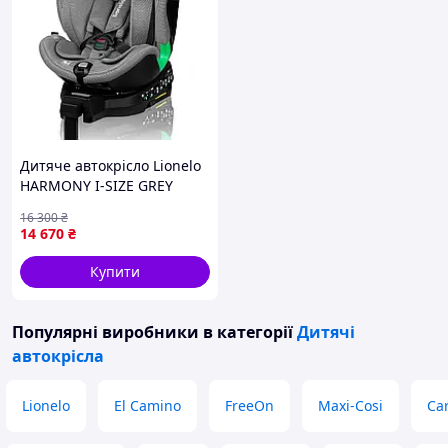
Дитяче автокрісло Lionelo
HARMONY I-SIZE GREY
CONCRETE BAMBOO
16 300
₴
14 670
₴
Купити
Популярні виробники
в категорії
Дитячі
автокрісла
Lionelo
El Camino
FreeOn
Maxi-Cosi
Car