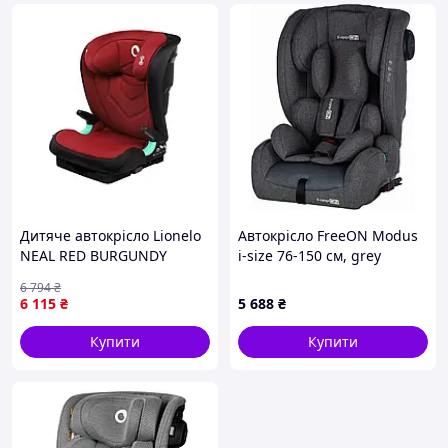
Дитяче автокрісло Lionelo
Автокрісло FreeON Modus
NEAL RED BURGUNDY
i-size 76-150 см, grey
6 794
₴
6 115
₴
5 688
₴
Купити
Купити