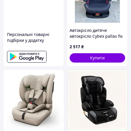
Автокрісло дитяче
Персональні товарні
автокрісло Cybex pallas fix
підбірки у додатку
9-18 кг
2 517
₴
Купити