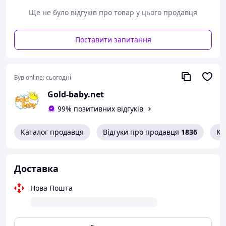
знімна м'яка оббивка;
Ще не було відгуків про товар у цього продавця
монтується в салоні за допомогою штатних
ременів автомобіля обличчям у напрямку руху.
Поставити запитання
Був online:
сьогодні
Gold-baby.net
99% позитивних відгуків
Каталог продавця
Відгуки про продавця
1836
Ко
Доставка
Нова Пошта