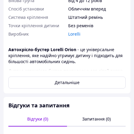
Вікова група
Від 4 до 12 років
Спосіб установки
Обличчям вперед
Система кріплення
Штатний ремінь
Точки кріплення дитини
Без ременів
Виробник
Lorelli
Автокрісло-бустер Lorelli Orion
- це універсальне
кріплення, яке надійно утримує дитину і підходить для
більшості автомобільних сидінь.
Дитяче автокрісло-бустер призначене для дітей вагою
від 22-36 кг і розраховане на вікову групу 6-12 років.
Детальніше
Має анатомічну форму сидіння зі зручними
підлокітниками. Каркас виготовлено з міцного пластику.
Знімна м'яка оббивка легко очищається від забруднень,
не втрачаючи при цьому первісного кольору.
Відгуки та запитання
Основні переваги:
відповідає європейським параметрам безпеки
Відгуки (0)
Запитання (0)
(ECE R44/04);
зручні підлокітники;