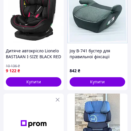
Дитяче автокрісло Lionelo
Joy B-741 бустер для
BASTIAAN I-SIZE BLACK RED
правильної фіксації
дитини ременем
10 136
₴
A9C004052
9 122
₴
842
₴
Купити
Купити