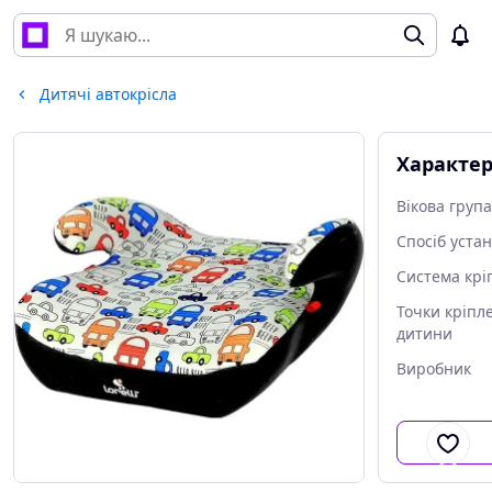
Дитячі автокрісла
Характе
Вікова група
Спосіб уста
Система крі
Точки кріпл
дитини
Виробник