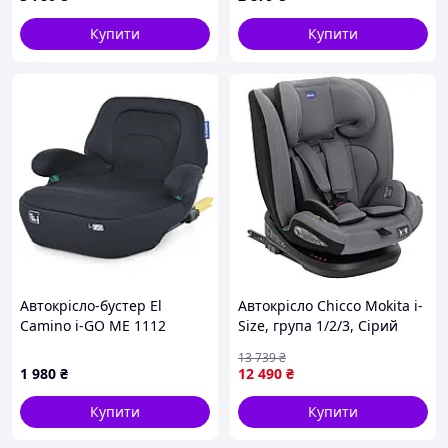
Купити
Купити
Автокрісло-бустер El
Автокрісло Chicco Mokita i-
Camino i-GO ME 1112
Size, група 1/2/3, Сірий
ISOFIX
{8703-piho}
13 739
₴
1 980
₴
12 490
₴
Купити
Купити