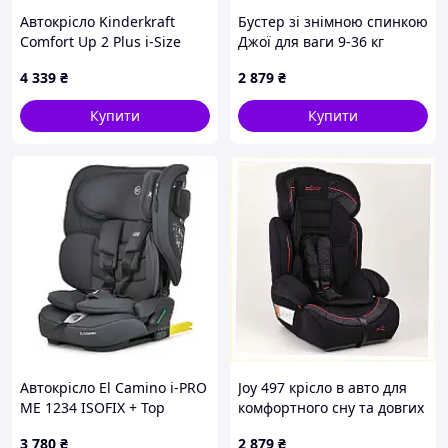
Автокрісло Kinderkraft
Бустер зі знімною спинкою
Comfort Up 2 Plus i-Size
Джої для ваги 9-36 кг
Beige (KCCOUP02BEGPL00)
900KE4050
4 339
₴
2 879
₴
Купити
Купити
Автокрісло El Camino i-PRO
Joy 497 крісло в авто для
ME 1234 ISOFIX + Top
комфортного сну та довгих
Tether
подорожей E8951E4E92
3 780
₴
2 879
₴