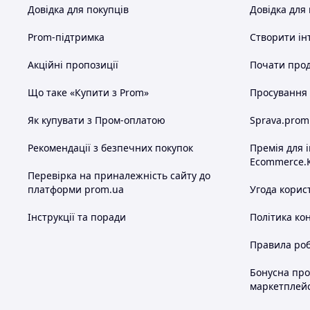
Довідка для покупців
Довідка для
Prom-підтримка
Створити ін
Акційні пропозиції
Почати прод
Що таке «Купити з Prom»
Просування в
Як купувати з Пром-оплатою
Sprava.prom
Рекомендації з безпечних покупок
Премія для 
Ecommerce.
Перевірка на приналежність сайту до
платформи prom.ua
Угода корис
Інструкції та поради
Політика ко
Правила роб
Бонусна пр
маркетплей