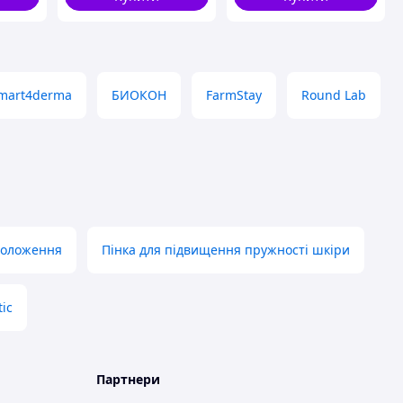
mart4derma
БИОКОН
FarmStay
Round Lab
зволоження
Пінка для підвищення пружності шкіри
ic
Партнери