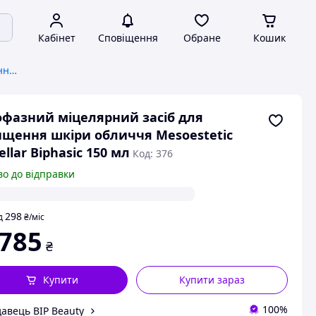
Кабінет
Сповіщення
Обране
Кошик
Засоби для вмивання та очищення обличчя
фазний міцелярний засіб для
щення шкіри обличчя Mesoestetic
ellar Biphasic 150 мл
Код: 376
во до відправки
298
д
₴
/міс
 785
₴
Купити
Купити зараз
100%
авець BIP Beauty