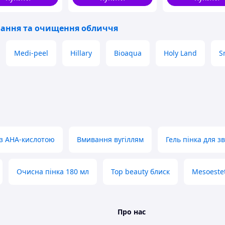
вання та очищення обличчя
Medi-peel
Hillary
Bioaqua
Holy Land
S
 з AHA-кислотою
Вмивання вугіллям
Гель пінка для 
Очисна пінка 180 мл
Top beauty блиск
Mesoestet
Про нас