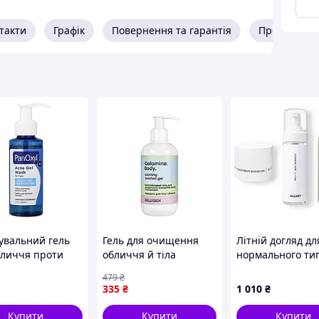
Lactobacillus Ferment).
такти
Графік
Повернення та гарантія
Про продав
к і видалити макіяж з очей, губ та обличчя.
IP BEAUTY
с доставкою по Україні.
вальний гель
Гель для очищення
Літній догляд дл
бличчя проти
обличчя й тіла
нормального ти
anOxyl Acne Gel
Hollyskin
шкіри
479
₴
 89 мл
Calamine.Body, з
335
₴
1 010
₴
каламіном 250 ml
0368-DS
Купити
Купити
Купити