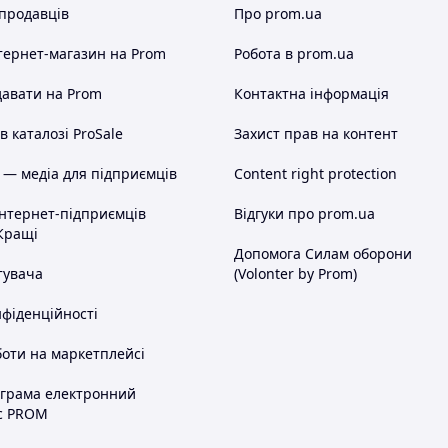
 продавців
Про prom.ua
тернет-магазин
на Prom
Робота в prom.ua
авати на Prom
Контактна інформація
 каталозі ProSale
Захист прав на контент
 — медіа для підприємців
Content right protection
інтернет-підприємців
Відгуки про prom.ua
Кращі
Допомога Силам оборони
тувача
(Volonter by Prom)
нфіденційності
оти на маркетплейсі
ограма електронний
с PROM