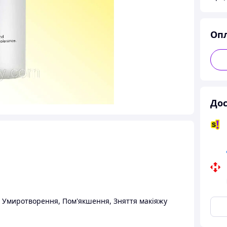
Оп
Дос
,
Умиротворення
,
Пом'якшення
,
Зняття макіяжу