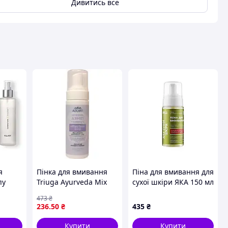
Дивитись все
ця
я
Пінка для вмивання
Піна для вмивання для
пу
Triuga Ayurveda Mix
сухої шкіри ЯКА 150 мл
для сухої та
473
₴
комбінованої шкіри
236
.50
₴
435
₴
200 мл 1a Преміум
Купити
Купити