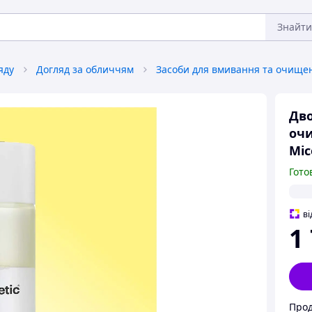
Знайти
яду
Догляд за обличчям
Дво
очи
Mic
Гото
ві
1
Прод