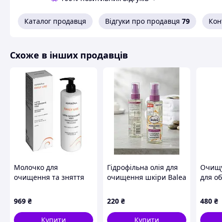
Міцели, олія насіння соняшника, ферменти лактобактерій (
Каталог продавця
Відгуки про продавця
79
Кон
Спосіб застосування:
Перед використанням збовтати флакон. Змочити ватний дис
Схоже в інших продавців
Замовляйте професійний догляд
BES (
І
тал
і
я)
в магазині
B
Схожі товари за характеристиками
Молочко для
Гідрофільна олія для
Очищу
очищення та зняття
очищення шкіри Balea
для о
макіяжу Aspersina, 400
Reinigungsöl mit
акне P
мл
Arganöl (виробництво
Wash,
969
₴
220
₴
480
₴
Німеччина).
Купити
Купити