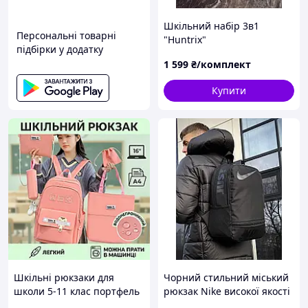
Шкільний набір 3в1
Персональні товарні
"Huntrix"
підбірки у додатку
1 599
₴/комплект
Купити
Шкільні рюкзаки для
Чорний стильний міський
школи 5-11 клас портфель
рюкзак Nike високої якості
набір рюкзак 5в1 дівчинки
для навчання та спорту,