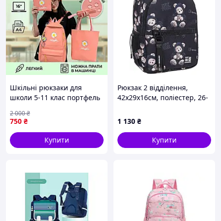
Шкільні рюкзаки для
Рюкзак 2 відділення,
школи 5-11 клас портфель
42x29x16см, поліестер, 26-
набір рюкзак 4 в 1
269M-1
2 000
₴
дівчинки підлітка 5 класу
750
₴
1 130
₴
рожевий Ромашка
Купити
Купити