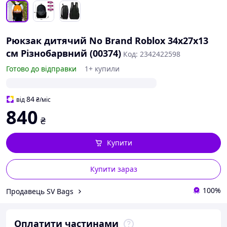
Рюкзак дитячий No Brand Roblox 34х27х13
см Різнобарвний (00374)
Код: 2342422598
Готово до відправки
1+ купили
84
від
₴
/міс
840
₴
Купити
Купити зараз
100%
Продавець SV Bags
Оплатити частинами