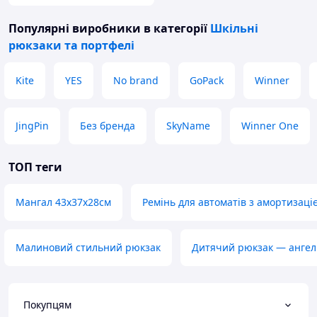
Популярні виробники
в категорії
Шкільні
рюкзаки та портфелі
Kite
YES
No brand
GoPack
Winner
JingPin
Без бренда
SkyName
Winner One
ТОП теги
Мангал 43х37х28см
Ремінь для автоматів з амортизаці
Малиновий стильний рюкзак
Дитячий рюкзак — ангел
Покупцям