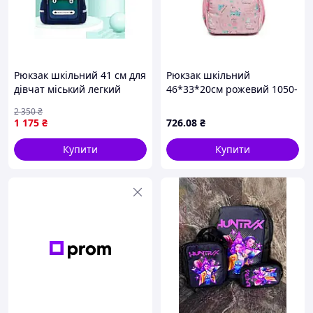
Рюкзак шкільний 41 см для
Рюкзак шкільний
дівчат міський легкий
46*33*20см рожевий 1050-
водонепроникний з
1 ТМКИТАЙ
2 350
₴
нейлону
1 175
₴
726
.08
₴
Купити
Купити