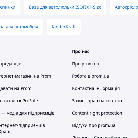
молодшого та старшого віку. Воно має широке та
езпечить комфорт для маленьких пасажирів.
 спинки
База для автолюльки ISOFIX i-Size
Автокрісло
жна одночасно регулювати ремені та підголівник
ра для автомобіля
KinderKraft
егко регулюються за розміром дитини. Сидіння
ів, що полегшує посадку дитини. Як тільки дитина
шні ремені, не знімаючи їх із сидіння.
Про нас
рт під час кожної поїздки – незалежно від того,
 продавців
Про prom.ua
м та м'яким матеріалом, а також вентильованою
ити.
тернет-магазин
на Prom
Робота в prom.ua
авати на Prom
Контактна інформація
 каталозі ProSale
Захист прав на контент
 — медіа для підприємців
Content right protection
інтернет-підприємців
Відгуки про prom.ua
ння доступної ціни та високого рівня безпеки, що
Кращі
Допомога Силам оборони