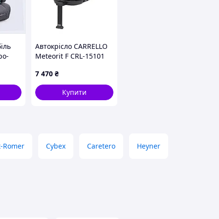
біль
Автокрісло CARRELLO
ро-
Meteorit F CRL-15101
5C
Midnight Black i-Size
7 470
₴
40-150см ISOFIX,
поворот, опор.стійка
Купити
x-Romer
Cybex
Caretero
Heyner