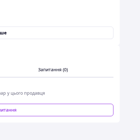
іше
илу
Запитання (0)
вар у цього продавця
питання