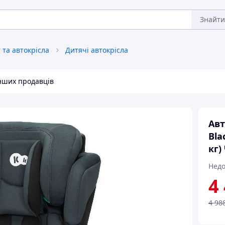
Знайти
та автокрісла
Дитячі автокрісла
інших продавців
Авт
Bla
кг)
Недо
4
4 98