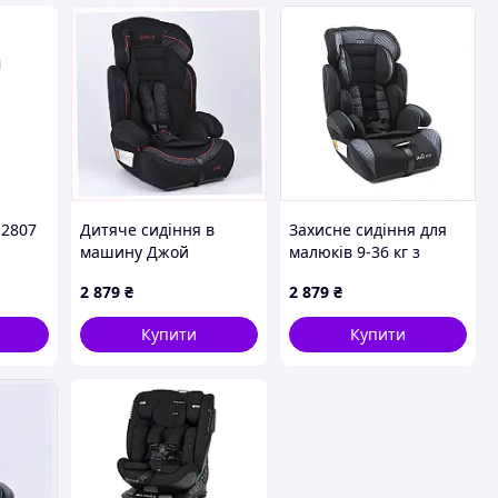
12807
Дитяче сидіння в
Захисне сидіння для
машину Джой
малюків 9-36 кг з
0-
універсальне 9-36 кг
м'якими накладками
2 879
₴
2 879
₴
чорно-червоне,
90040A5K0
ELLO
2XA6E07377
Купити
Купити