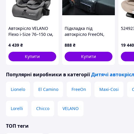
Автокрісло VELANO
Підкладка під
52492
Flexo i-Size 76–150 см,
автокрісло FreeON,
ISOFIX + Top Tether/
grey
4 439
₴
888
₴
19 440
ремінь, grey
Купити
Купити
Особливості автокрісла Kinderkraft Comfort Up i-Siz
Популярні виробники
в категорії
Дитячі автокріс
Kinderkraft Comfort Up i-Size
відповідає останньому стан
пройшло всі краш-тести та гарантує безпеку вашого малю
Lionelo
El Camino
FreeOn
Maxi-Cosi
C
Це універсальне автокрісло – установка на 3-точковий ре
Lorelli
Chicco
VELANO
також в автомобілях, що не мають ISOFIX. Це дуже швидко 
дозволяють правильно натягнути ремінь та пристебнути 
ТОП теги