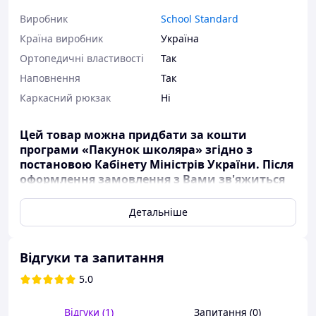
Виробник
School Standard
Країна виробник
Україна
Ортопедичні властивості
Так
Наповнення
Так
Каркасний рюкзак
Ні
Цей товар можна придбати за кошти
програми «Пакунок школяра» згідно з
постановою Кабінету Міністрів України. Після
оформлення замовлення з Вами зв'яжиться
менеджер для уточнення деталей оплати.
Ортопедичний шкільний рюкзак 6 в 1 для хлопчика
Детальніше
School Standard з Роблокс для першокласника (SET
160-26)
Відгуки та запитання
Зручний шкільний рюкзак School Standard
(СкулСтандард) з анатомічною спинкою та брелком у
5.0
подарунок - просто знахідка для хлопчиків.
Це ідеальний вибір для початкової школи, розмір
Відгуки (1)
Запитання (0)