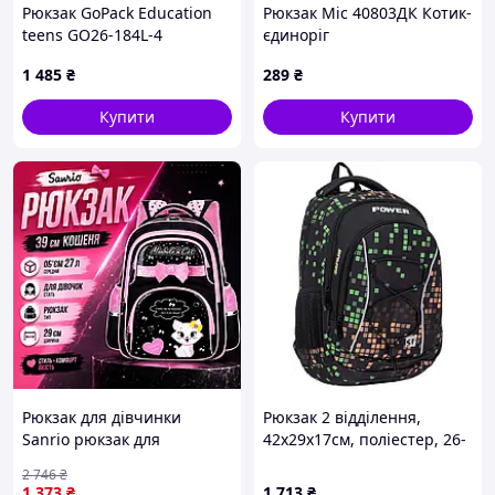
Рюкзак GoPack Education
Рюкзак Mic 40803ДК Котик-
teens GO26-184L-4
єдиноріг
1 485
₴
289
₴
Купити
Купити
Рюкзак для дівчинки
Рюкзак 2 відділення,
Sanrio рюкзак для
42х29х17см, поліестер, 26-
дівчинки перших класів
341M
2 746
₴
об'ємом 27 л зручний
1 373
₴
1 713
₴