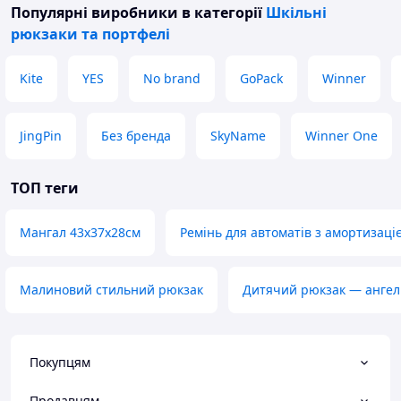
Популярні виробники
в категорії
Шкільні
рюкзаки та портфелі
Kite
YES
No brand
GoPack
Winner
JingPin
Без бренда
SkyName
Winner One
ТОП теги
Мангал 43х37х28см
Ремінь для автоматів з амортизаці
Малиновий стильний рюкзак
Дитячий рюкзак — ангел
Покупцям
Продавцям