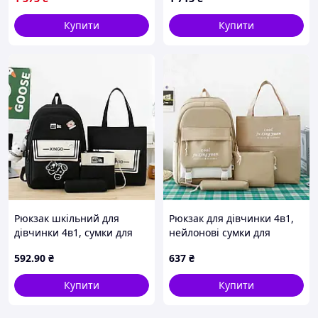
шкільний рюкзак для
дівчинки (Ширина 29 см)
Купити
Купити
Рюкзак шкільний для
Рюкзак для дівчинки 4в1,
дівчинки 4в1, сумки для
нейлонові сумки для
дівчаток, Еко сумка Чорна
дівчаток, Еко сумка Бежева
592
.90
₴
637
₴
(без підвіски)
Купити
Купити