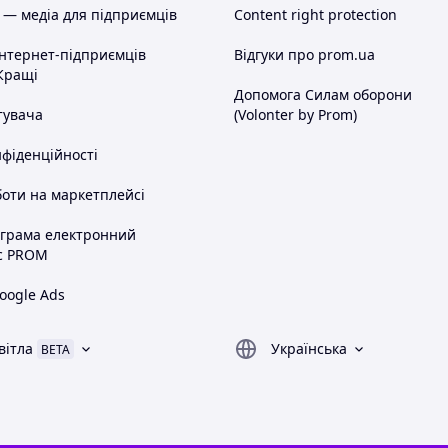
 — медіа для підприємців
Content right protection
інтернет-підприємців
Відгуки про prom.ua
Кращі
Допомога Силам оборони
тувача
(Volonter by Prom)
нфіденційності
оти на маркетплейсі
ограма електронний
с PROM
oogle Ads
вітла
Українська
BETA