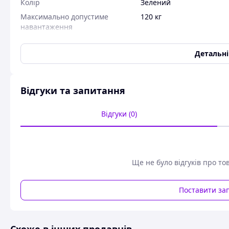
Колір
Зелений
Максимально допустиме
120 кг
навантаження
Кількість повітряних камер
1
Детальн
Кількість повітряних клапанів
1
Виробник
Active Season
Матеріал
ПВХ
Відгуки та запитання
Тип
Надувне крісло
Розкладне спальне місце
Так
Відгуки (0)
Кількість посадочних місць
1
Габаритні розміри
Ширина
660 мм
Ще не було відгуків про то
Висота
680 мм
Поставити за
Вага
1 кг
Надувне крісло Active Season стане вашим постійним супутн
тощо. Надувне крісло дуже практичне, тому що воно не за