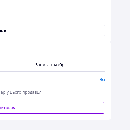
іше
Запитання (0)
Всі
вар у цього продавця
питання
иком під час поїздки або походу в ліс, на річку
ймає багато місця під час транспортування та дуже