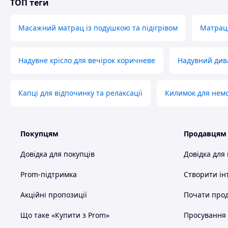
ТОП теги
Масажний матрац із подушкою та підігрівом
Матрац-
Надувне крісло для вечірок коричневе
Надувний див
Капці для відпочинку та релаксації
Килимок для нем
Покупцям
Продавцям
Довідка для покупців
Довідка для
Prom-підтримка
Створити ін
Акційні пропозиції
Почати прод
Що таке «Купити з Prom»
Просування в