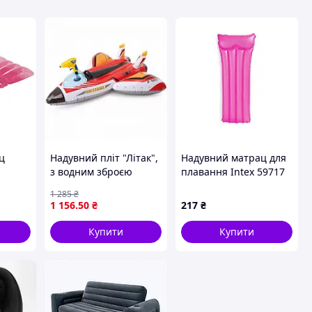
ц
Надувний пліт "Літак",
Надувний матрац для
з водним зброєю
плавання Intex 59717
(червоний)
неоновий Рожевий
1 285
₴
у до
1 156
.50
₴
217
₴
Купити
Купити