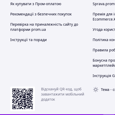
Як купувати з Пром-оплатою
Sprava.prom
Рекомендації з безпечних покупок
Премія для 
Ecommerce.
Перевірка на приналежність сайту до
платформи prom.ua
Угода корис
Інструкції та поради
Політика ко
Правила роб
Бонусна пр
маркетплей
Інструкція G
Відскануй QR-код, щоб
Тема
-
с
завантажити мобільний
додаток