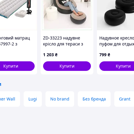
нговий матрац
ZD-33223 надувне
Надувное кресло
67997-2 з
крісло для тераси з
пуфом для отдых
оновим клапаном
велюром 6B10A7782
SOFA велюровое
1 203
₴
799
₴
9C791
Купити
Купити
Купити
и
ker Wall
Lugi
No brand
Без бренда
Grant