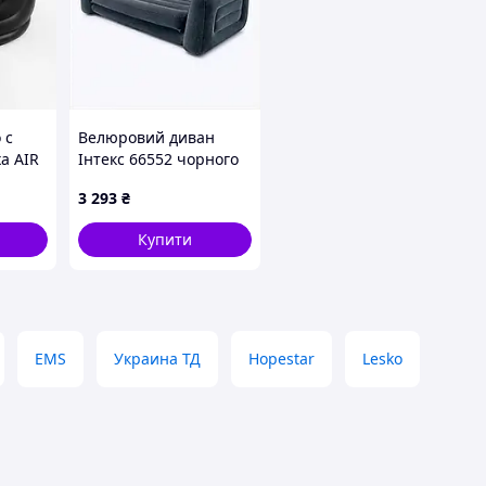
 с
Велюровий диван
а AIR
Інтекс 66552 чорного
 Black
кольору 2H559K656P
3 293
₴
Купити
EMS
Украина ТД
Hopestar
Lesko