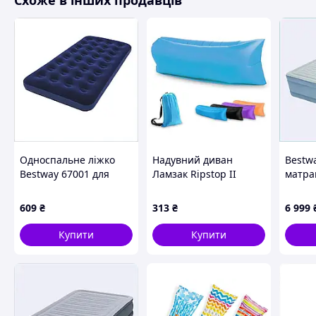
Схоже в інших продавців
зручне під час використання.
Надувне крісло виготовлене зі щільної армованої ПВХ ткан
Нижня частина крісла доукомплектована додатковими мо
частини. Тому його можна використовувати не тільки в чов
Надувні меблі ви завжди можете придбати в нашому інтер
цінами.
Схожі товари за характеристиками
Односпальне ліжко
Надувний диван
Bestw
Bestway 67001 для
Ламзак Ripstop II
матра
дому та природи
двомі
M2X559452
24T21
609
₴
313
₴
6 999
Купити
Купити