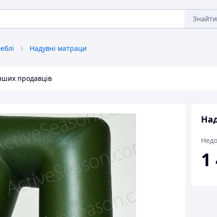
Знайти
еблі
Надувні матраци
інших продавців
Над
Недо
1