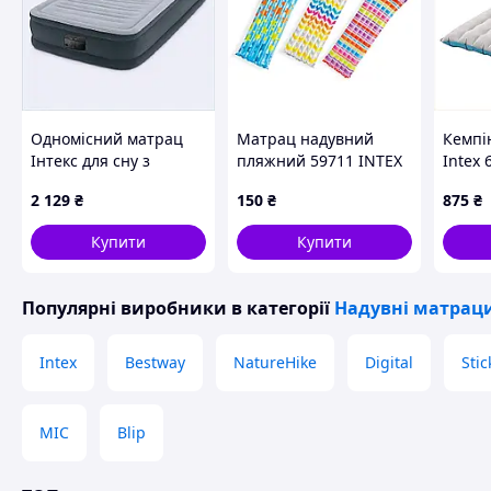
Одномісний матрац
Матрац надувний
Кемпі
Інтекс для сну з
пляжний 59711 INTEX
Intex 
велюровим покриттям
силік
2 129
₴
150
₴
875
₴
сірий, M25595P06X
2MC55
Купити
Купити
Популярні виробники
в категорії
Надувні матрац
Intex
Bestway
NatureHike
Digital
Stic
MIC
Blip