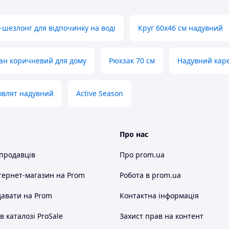
шезлонг для відпочинку на воді
Круг 60х46 см надувний
ан коричневий для дому
Рюкзак 70 см
Надувний каре
овлят надувний
Active Season
Про нас
 продавців
Про prom.ua
тернет-магазин
на Prom
Робота в prom.ua
авати на Prom
Контактна інформація
 каталозі ProSale
Захист прав на контент