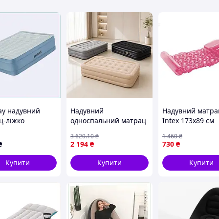
ини щільністю 850 г/м2, яка виробляється в Чехії.
лдингами, для унеможливлення стирання нижньої
нах, а й на березі.
нет-магазині allens.com.ua за найдоступнішими
ay надувний
Надувний
Надувний матра
ц-ліжко
односпальний матрац
Intex 173х89 см
сний високий,
з вбудованим насосом
рожевий для
3 620
.10
₴
1 460
₴
12B6
JR-5061 190х100х40см
відпочинку та сн
₴
2 194
₴
730
₴
100 кг
Купити
Купити
Купити