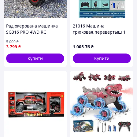
Радіокерована машинка
21016 Машина
SG316 PRO 4WD RC
трюковая,перевертыш 1
позашляховик на пульті до
пульт 21016 (24)
5 000
₴
40 км/год 2 АКБ
3 799
₴
1 005
.76
₴
Купити
Купити