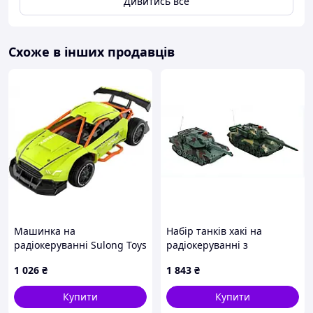
Дивитись все
Схоже в інших продавців
Машинка на
Набір танків хакі на
радіокеруванні Sulong Toys
радіокеруванні з
Speed Racing Drift Mask SL-
реалістичним звуком,
1 026
₴
1 843
₴
290RHGR 19 см салатова
8805E132E
Купити
Купити