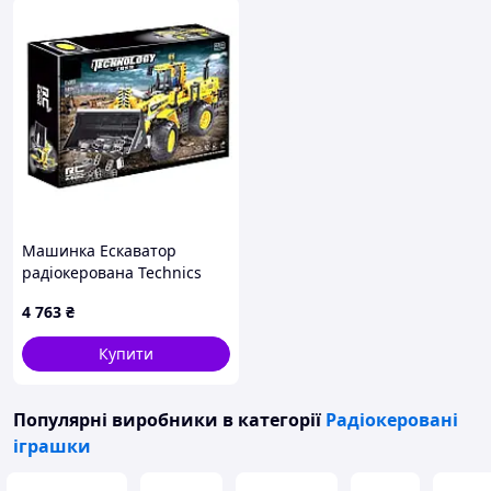
Машинка Ескаватор
радіокерована Technics
T4002 1608 деталь
4 763
₴
Купити
Популярні виробники
в категорії
Радіокеровані
іграшки