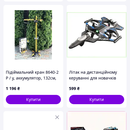
Підіймальний кран 8640-2
Літак на дистанційному
Р / у, аккумулятор, 132см,
керуванні для новачків
світло, рухливі деталі
чорний 903M2C181
1 196
₴
599
₴
Купити
Купити