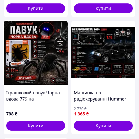
масштабу 1:18 2 кольори
Купити
Купити
Іграшковий павук Чорна
Машинка на
вдова 779 на
радіокеруванні Hummer
радіокеруванні, робот 30
1:16, джип на пульті з
2 730
₴
см, реалістичний дизайн,
підсвіткою фар і
798
₴
1 365
₴
пульт, для дітей від 5 років
акумулятором | APEX
|| FavGoods
Купити
Купити