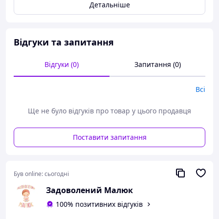
Детальніше
Особливості:
Відгуки та запитання
- має неперевершений, продуманий до дрібниць
дизайн;
Відгуки (0)
Запитання (0)
- стильне поєднання двох кольорів;
- оригінальна конструкція коліс з роликами дозволяє
Всі
танку рухатися у різних напрямках;
- танк обертається на 360°;
Ще не було відгуків про товар у цього продавця
- обладнаний підсвічуванням;
Поставити запитання
- відтворює музику та звук роботи двигуна;
- режим демонстрації;
- танк стріляє орбізами;
Був online:
сьогодні
- працює від акумулятора 3,7 V;
Задоволений Малюк
- пульт керування 2,4 GHz працює від 2-х батарейок
100% позитивних відгуків
типу “АА” (не додаються).