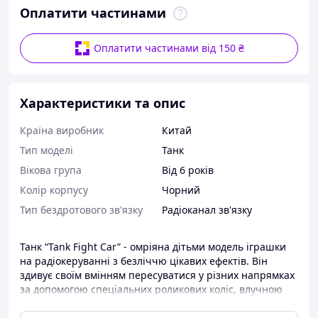
Оплатити частинами
Оплатити частинами від 150 ₴
Характеристики та опис
Країна виробник
Китай
Тип моделі
Танк
Вікова група
Від 6 років
Колір корпусу
Чорний
Тип бездротового зв'язку
Радіоканал зв'язку
Танк “Tank Fight Car” - омріяна дітьми модель іграшки
на радіокеруванні з безліччю цікавих ефектів. Він
здивує своїм вмінням пересуватися у різних напрямках
за допомогою спеціальних роликових коліс, влучною
стрільбою орбізами та ефектним яскравим
підсвічуванням.