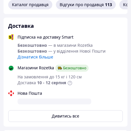
Каталог продавця
Відгуки про продавця
113
Кон
Комплектація:
- танк;
Доставка
- акумулятор;
Підписка на доставку Smart
- викрутка;
Безкоштовно
— в магазини Rozetka
- USB-кабель;
Безкоштовно
— у відділення Нової Пошти
- орбізи.
Дізнатися більше
Магазини Rozetka
Безкоштовно
На замовлення до 15 кг і 120 см
Доставка
10 - 12 серпня
Нова Пошта
Дивитись все