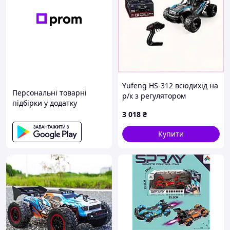
Yufeng HS-312 всюдихід на
Персональні товарні
р/к з регулятором
підбірки у додатку
потужності 89MC50600B
3 018
₴
Купити