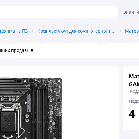
Знайти
ехніка та ПЗ
Комплектуючі для комп'ютерної техніки
Матер
інших продавців
Мат
GAM
Код
Недо
4