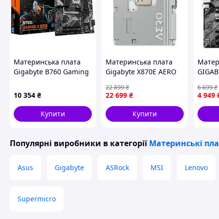
Материнська плата
Материнська плата
Матер
Gigabyte B760 Gaming
Gigabyte X870E AERO
GIGAB
X Gen5 Socket 1700
X3D WOOD
GEN5 3
22 899
₴
6 699
₴
sh)
10 354
₴
22 699
₴
4 949
Купити
Купити
Популярні виробники
в категорії
Материнські пл
Asus
Gigabyte
ASRock
MSI
Lenovo
Supermicro