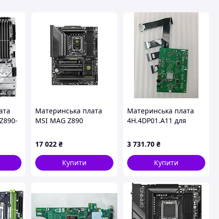
ата
Материнська плата
Материнська плата
Z890-
MSI MAG Z890
4H.4DP01.A11 для
(ROG
Tomahawk WiFi Socket
монітора ASUS ROG
AMING
1851
Strix XG27AQ Factory
17 022
₴
3 731
.70
₴
, Intel
Recertified
Купити
Купити