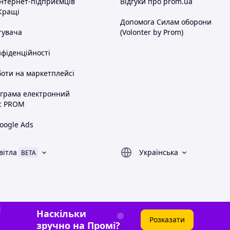
інтернет-підприємців
Відгуки про prom.ua
Кращі
Допомога Силам оборони
тувача
(Volonter by Prom)
нфіденційності
оти на маркетплейсі
ограма електронний
с PROM
oogle Ads
вітла
Українська
BETA
Наскільки
Розказати
зручно на Промі?