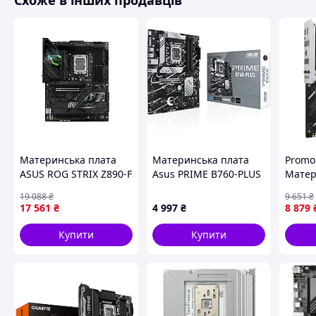
Схоже в інших продавців
Материнська плата
Материнська плата
Promo
ASUS ROG STRIX Z890-F
Asus PRIME B760-PLUS
Матер
GAMING WIFI (r516445)
(s1700, Intel B760)
ASUS 
19 088
₴
9 651
₴
(90MB1EF0-M1EAY0)
GAMIN
17 561
₴
4 997
₴
8 879
на Za
Купити
Купити