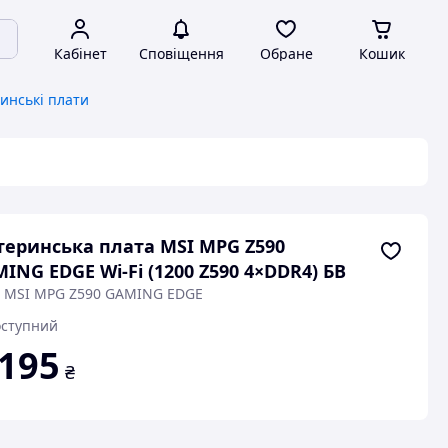
Кабінет
Сповіщення
Обране
Кошик
инські плати
еринська плата MSI MPG Z590
ING EDGE Wi-Fi (1200 Z590 4×DDR4) БВ
: MSI MPG Z590 GAMING EDGE
ступний
 195
₴