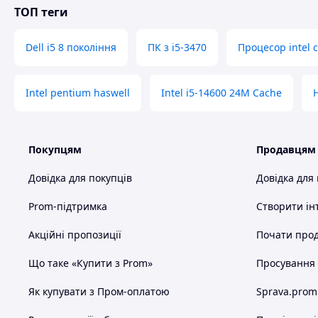
ТОП теги
Dell i5 8 покоління
ПК з i5-3470
Процесор intel c
Intel pentium haswell
Intel i5-14600 24M Cache
Покупцям
Продавцям
Довідка для покупців
Довідка для
Prom-підтримка
Створити ін
Акційні пропозиції
Почати прод
Що таке «Купити з Prom»
Просування в
Як купувати з Пром-оплатою
Sprava.prom