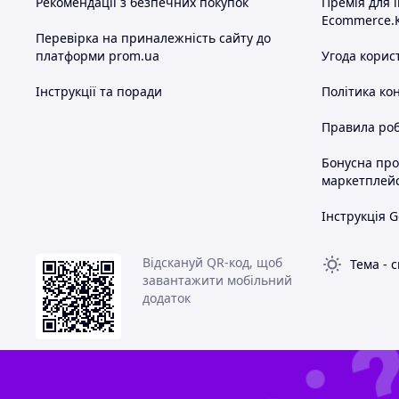
Рекомендації з безпечних покупок
Премія для 
Ecommerce.
Перевірка на приналежність сайту до
платформи prom.ua
Угода корис
Інструкції та поради
Політика ко
Правила роб
Бонусна пр
маркетплей
Інструкція G
Відскануй QR-код, щоб
Тема
-
с
завантажити мобільний
додаток