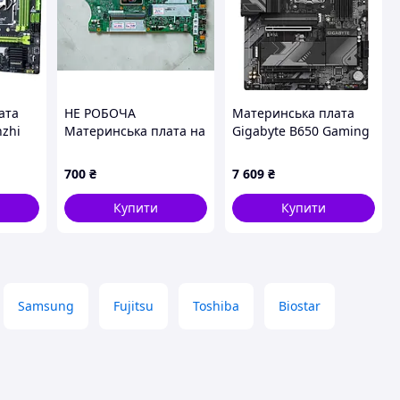
ата
НЕ РОБОЧА
Материнська плата
zhi
Материнська плата на
Gigabyte B650 Gaming
Lenovo T490 (NM-B901)
X AX V2 (sAM5, AMD
i7-8565U
B650, PCI-Ex16)
700
₴
7 609
₴
Купити
Купити
Samsung
Fujitsu
Toshiba
Biostar