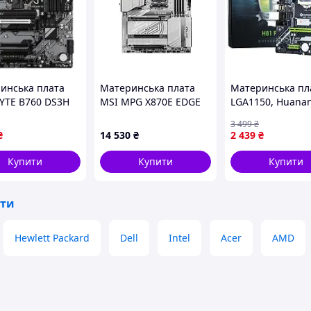
инська плата
Материнська плата
Материнська пл
YTE B760 DS3H
MSI MPG X870E EDGE
LGA1150, Huanan
9-58-393 (zabka
TI WIFI y
H81 PLUS
3 499
₴
₴
14 530
₴
2 439
₴
Купити
Купити
Купити
ати
Hewlett Packard
Dell
Intel
Acer
AMD