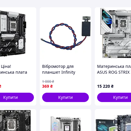
 Ціна!
Вібромотор для
Материнська пл
инська плата
планшет Infinity
ASUS ROG STRIX 
B650E MAX
SAILAir S108 6/256GB
A GAMING WIFI 
1 000
₴
G WIFI - тільки
10,1 (Оригінал з
STRIX Z890-A G
₴
369
₴
15 220
₴
Grosh.com.ua
розбору)
WIFI) (Socket 1851
(Відновлений)
Z890, ATX)
Купити
Купити
Купити