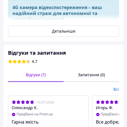
4G камера відеоспостереження – ваш
надійний страж для автономної та
цілодобової охорони!
Детальніше
Відгуки та запитання
4.7
Відгуки (7)
Запитання (0)
Всі
10.07.2026
25.
Олександр К.
Игорь Ф.
Придбано на Prom.ua
Придбано на P
Гарна якість
Все добре, вс