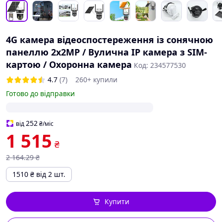
4G камера відеоспостереження із сонячною
панеллю 2x2MP / Вулична IP камера з SIM-
картою / Охоронна камера
Код: 234577530
4.7
(7)
260+ купили
Готово до відправки
252
від
₴
/міс
1 515
₴
2 164
.29
₴
1510
₴
від 2 шт.
Купити