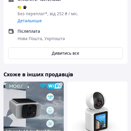
Без переплат*, від 252 ₴ / міс.
Детальніше
Післяплата
Нова Пошта, Укрпошта
Дивитись все
Схоже в інших продавців
Характеристики:
Тип: камера спостереження / 4g камера на
сонячній батареї
Кількість мегапікселів: 2MP+2MP
Живлення: акумулятор
Заряджання: сонячна панель
Датчик руху: є
Температура роботи: -20°~+60°