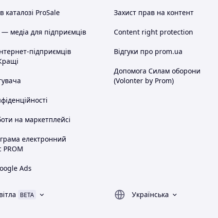
 каталозі ProSale
Захист прав на контент
 — медіа для підприємців
Content right protection
інтернет-підприємців
Відгуки про prom.ua
Кращі
Допомога Силам оборони
тувача
(Volonter by Prom)
нфіденційності
оти на маркетплейсі
ограма електронний
с PROM
oogle Ads
вітла
Українська
BETA