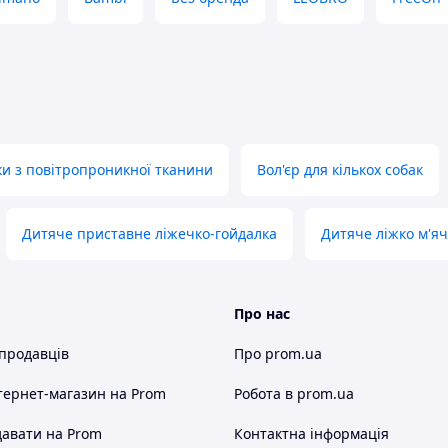
ки з повітропроникної тканини
Вол'єр для кількох собак
Дитяче приставне ліжечко-гойдалка
Дитяче ліжко м'яч
е не просто обмежений простір, а
захищене місце
атькам — спокій
Про нас
 продавців
Про prom.ua
тернет-магазин
на Prom
Робота в prom.ua
авати на Prom
Контактна інформація