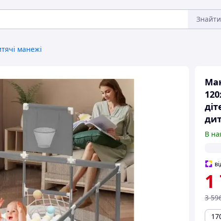
Знайти
тячі манежі
Ман
120
діт
ди
В на
ві
1
3 59
17