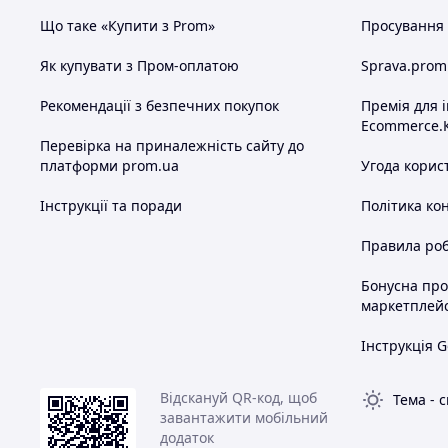
Що таке «Купити з Prom»
Просування в
Як купувати з Пром-оплатою
Sprava.prom
Рекомендації з безпечних покупок
Премія для 
Ecommerce.
Перевірка на приналежність сайту до
платформи prom.ua
Угода корис
Інструкції та поради
Політика ко
Правила роб
Бонусна пр
маркетплей
Інструкція G
Відскануй QR-код, щоб
Тема
-
с
завантажити мобільний
додаток