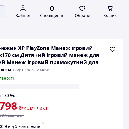
Кабінет
Сповіщення
Обране
Кошик
ежик XP PlayZone Манеж ігровий
х170 см Дитячий ігровий манеж для
ей Манеж ігровий прямокутний для
тини
Код: us:KP-82 New
явності
180
д
₴
/міс
 798
₴/комплект
6
₴/комплект
00
₴
від 5 комплектів