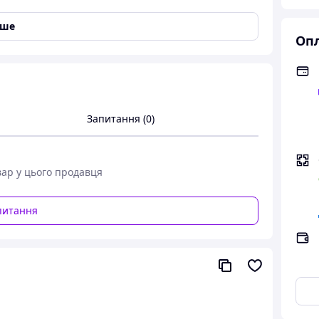
іше
Опл
й Дитячі манежі Великий манеж для дитини Оград
Ігровий манеж (дитячий манеж)
Запитання (0)
ячий ігровий манеж для дітей Манеж ігровий
ля дитини
вар у цього продавця
питання
й і функціональний простір для активних ігор та
атньо місця для вільного руху, а
вбудовані
ще цікавішою.
куточком для дитини як вдома, так і на дачі або в