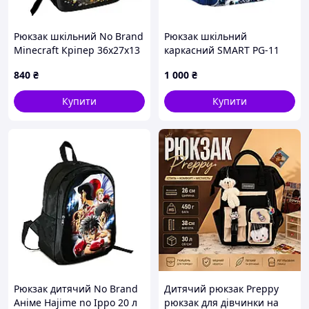
Рюкзак шкільний No Brand
Рюкзак шкільний
Minecraft Кріпер 36x27x13
каркасний SMART PG-11
см Чорний (4726) D15-2026
My Game синій (557023)
840
₴
1 000
₴
Купити
Купити
Рюкзак дитячий No Brand
Дитячий рюкзак Preppy
Аніме Hajime no Ippo 20 л
рюкзак для дівчинки на