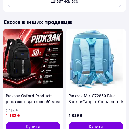
Дивитись все
Схоже в інших продавців
Рюкзак Oxford Products
Рюкзак Mic C72850 Blue
рюкзаки підліткові об'ємом
Sanrio/Санріо. Cinnamoroll/
30 л дитячі рюкзаки для
Сінаморол
2 364
₴
шкільного приладдя (5
1 182
₴
1 039
₴
кишень + 2 відділення)
Купити
Купити