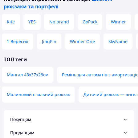
рюкзаки та портфелі
Kite
YES
No brand
GoPack
Winner
1 Вересня
JingPin
Winner One
SkyName
ТОП теги
Мангал 43х37х28см
Ремінь для автоматів з амортизаці
Малиновий стильний рюкзак
Дитячий рюкзак — ангел
Покупцям
Продавцям