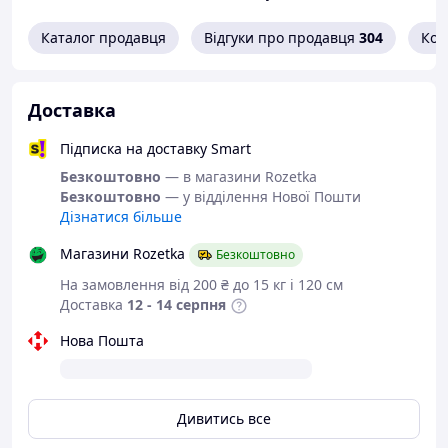
•Переднє з місцем для зберігання блокнотів і
Каталог продавця
Відгуки про продавця
304
Кон
органайзером для канцелярії
• Місткий основний відсік для шкільного приладдя та
зошитів А4
• Дві сітчасті кишені з боків
Доставка
Переваги:
Підписка на доставку Smart
• Світловідбивні елементи спереду, ззаду та з боків
Безкоштовно
— в магазини Rozetka
шкільного рюкзака
Безкоштовно
— у відділення Нової Пошти
• Жорстке опускне дно всередині рюкзака
Дізнатися більше
Також рюкзак для дітей 1-4 класів забезпечений:
Магазини Rozetka
Безкоштовно
• Якісними блискавками фірми SBS з надійною
фурнітурою
На замовлення від 200 ₴ до 15 кг і 120 см
• Посиленою ручкою зверху зі зручним захопленням
Доставка
12 - 14 серпня
для перенесення рюкзака і петлею для підвішування
• Додатковими рядками прошиті всі місця з основними
Нова Пошта
навантаженнями.
Дивитись все