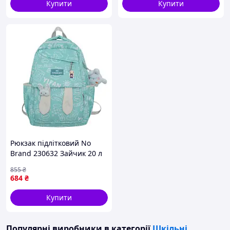
Купити
Купити
Рюкзак підлітковий No
Brand 230632 Зайчик 20 л
Blue D12-2026
855
₴
684
₴
Купити
Популярні виробники
в категорії
Шкільні