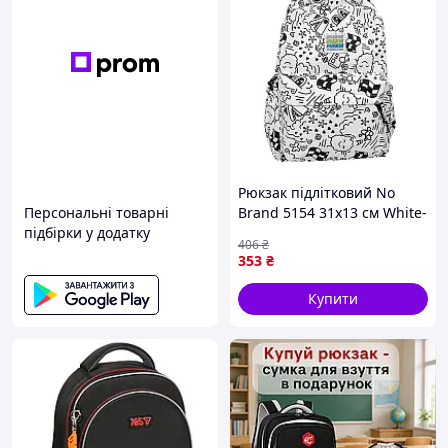
Рюкзак підлітковий No
Персональні товарні
Brand 5154 31х13 см White-
підбірки у додатку
Black 13081-84480 D13-
406
₴
2026
353
₴
Купити