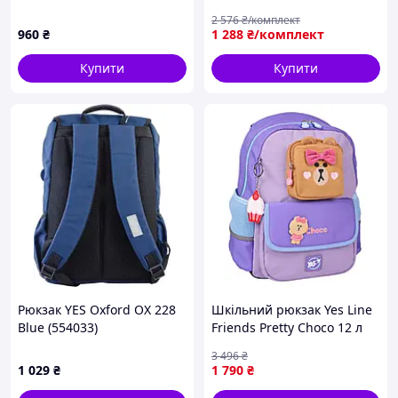
Різнобарвний (4108) D15-
щодень (шириною 26 см і
2 576
₴/комплект
2026
висотою 38 см) зручний
960
₴
1 288
₴/комплект
шкільний рюкзак для
дівчинки
Купити
Купити
Рюкзак YES Oxford OX 228
Шкільний рюкзак Yes Line
Blue (554033)
Friends Pretty Choco 12 л
3 496
₴
1 029
₴
1 790
₴