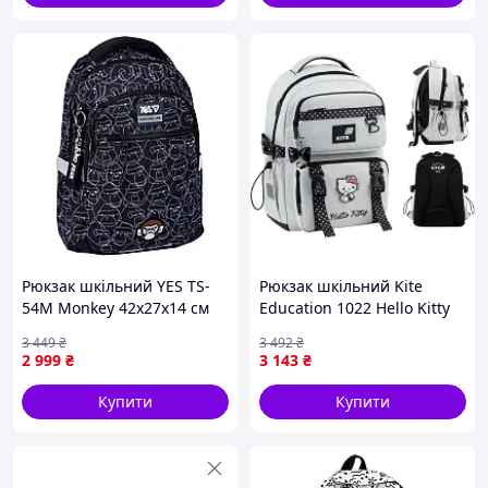
Рюкзак шкільний YES TS-
Рюкзак шкільний Kite
54M Monkey 42х27х14 см
Education 1022 Hello Kitty
Сірий (550333)
(HK26-1022M)- ( Мрія )
3 449
₴
3 492
₴
2 999
₴
3 143
₴
Купити
Купити