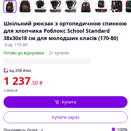
Шкільний рюкзак з ортопедичною спинкою
для хлопчика Роблокс School Standard
38х30х18 см для молодших класів (170-80)
Код: 170-80
Готово до відправки
2+ купили
206
від
₴
/міс
1 237
.50
₴
1 650
₴
Купити
Купити зараз
100%
Продавець Grooc