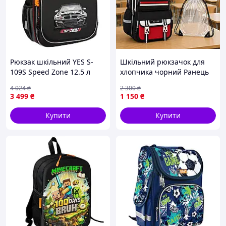
Рюкзак шкільний YES S-
Шкільний рюкзачок для
109S Speed Zone 12.5 л
хлопчика чорний Ранець
Чорний (550234)
для хлопчика 1-3 клас
4 024
₴
2 300
₴
3 499
₴
1 150
₴
Купити
Купити