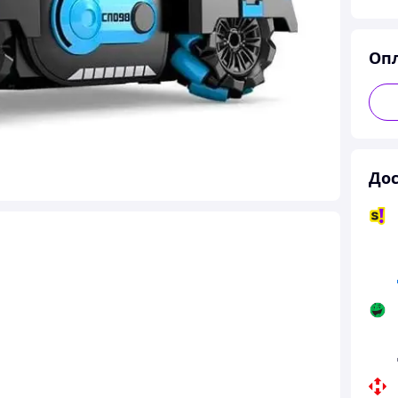
Оп
Дос