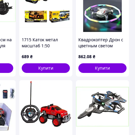
 см на
1715 Каток метал
Квадрокоптер Дрон с
для
масштаб 1:50
цветным светом
86
PLANE TOYS BK2
689
₴
862
.08
₴
дистанционным
управлением (48)
Купити
Купити