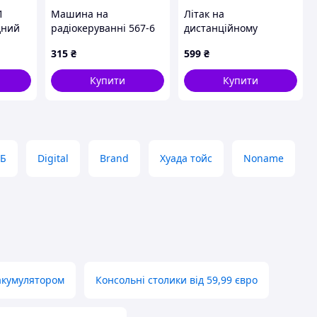
1
Машина на
Літак на
дний
радіокеруванні 567-6
дистанційному
на на
керуванні для
315
₴
599
₴
новачків чорний
903M2C181
Купити
Купити
Б
Digital
Brand
Хуада тойс
Noname
акумулятором
Консольні столики від 59,99 євро