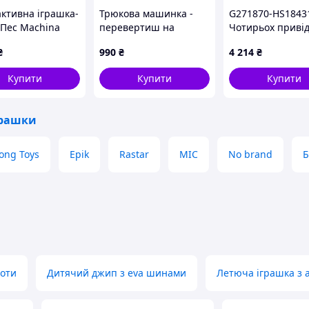
активна іграшка-
Трюкова машинка -
G271870-HS1843
 Пес Machina
перевертиш на
Чотирьох приві
 авторежимом,
радіокеруванні та
швидкісна маши
₴
990
₴
4 214
₴
073K
управлінні браслетом
радіо керуванні
ЧЕРВОНА арт.
масштаб 1:18
Купити
Купити
Купити
UD2219A
грашки
ong Toys
Epik
Rastar
MIC
No brand
Б
боти
Дитячий джип з eva шинами
Летюча іграшка з 