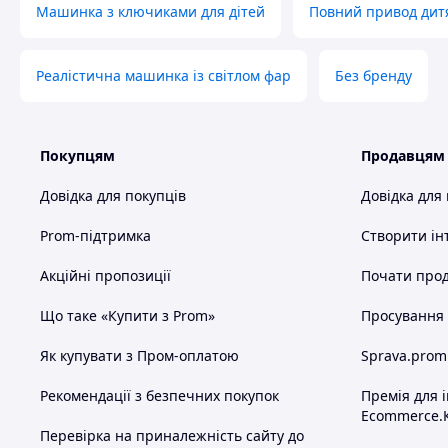
Машинка з ключиками для дітей
Повний привод дит
Реалістична машинка із світлом фар
Без бренду
Покупцям
Продавцям
Довідка для покупців
Довідка для
Prom-підтримка
Створити ін
Акційні пропозиції
Почати прод
Що таке «Купити з Prom»
Просування в
Як купувати з Пром-оплатою
Sprava.prom
Рекомендації з безпечних покупок
Премія для 
Ecommerce.
Перевірка на приналежність сайту до