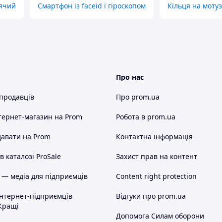
ячий
Смартфон із faceid і гіроскопом
Кільця на мотуз
Про нас
 продавців
Про prom.ua
тернет-магазин
на Prom
Робота в prom.ua
авати на Prom
Контактна інформація
 каталозі ProSale
Захист прав на контент
 — медіа для підприємців
Content right protection
інтернет-підприємців
Відгуки про prom.ua
Кращі
Допомога Силам оборони