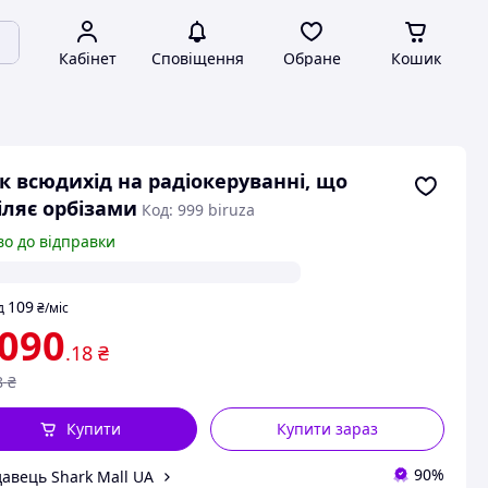
Кабінет
Сповіщення
Обране
Кошик
к всюдихід на радіокеруванні, що
іляє орбізами
Код: 999 biruza
во до відправки
109
д
₴
/міс
 090
.18
₴
8
₴
Купити
Купити зараз
90%
авець Shark Mall UA