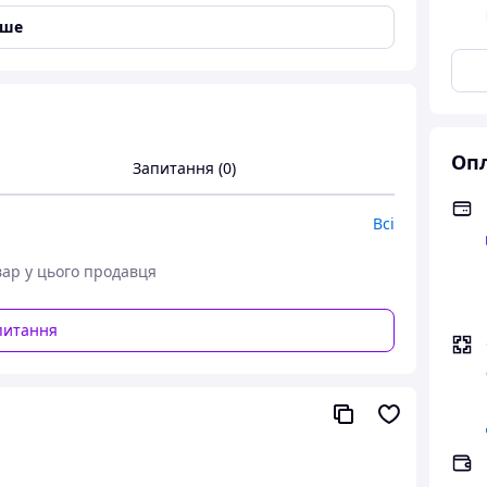
іше
Опл
Запитання (0)
Всі
вар у цього продавця
питання
999,
- це дивовижна іграшка, яка дає змогу вам
и. Танк має функцію стрільби орбізами, що робить