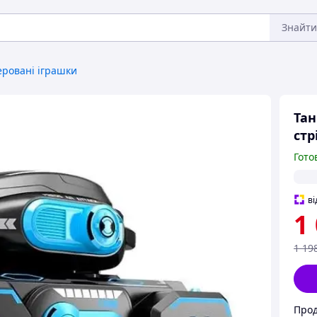
Знайти
еровані іграшки
Тан
стр
Гото
ві
1
1 19
Прод