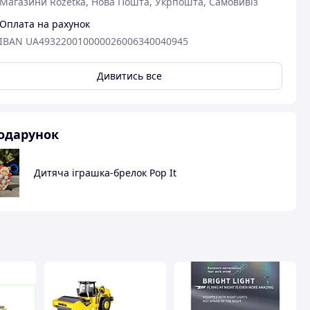
Магазини Rozetka, Нова Пошта, Укрпошта, Самовивіз
Оплата на рахунок
вця
IBAN UA493220010000026006340040945
Дивитись все
одарунок
Дитяча іграшка-брелок Pop It