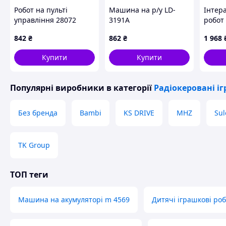
Робот на пульті
Машина на р/у LD-
Інтер
управління 28072
3191A
робот
(звук, світло, ходить,
Dog з
842
₴
862
₴
1 968
стріляє дисками,
9T023
англійською)
Купити
Купити
Популярні виробники
в категорії
Радіокеровані і
Без бренда
Bambi
KS DRIVE
MHZ
Sul
TK Group
ТОП теги
Машина на акумуляторі m 4569
Дитячі іграшкові ро