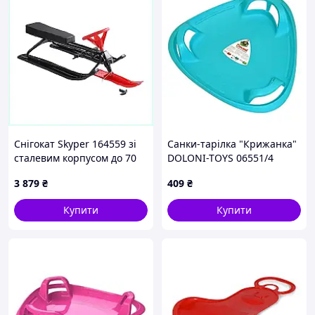
Снігокат Skyper 164559 зі
Санки-тарілка "Крижанка"
сталевим корпусом до 70
DOLONI-TOYS 06551/4
кг, A8C806K403
Блакитний
3 879
₴
409
₴
Купити
Купити