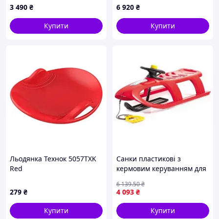
3 490
₴
6 920
₴
Купити
Купити
Льодянка Технок 5057TXK
Санки пластикові з
Red
кермовим керуванням для
дітей від 3 років червоні
6 139
.50
₴
морозостійкі для зимового
279
₴
4 093
₴
відпочинку FLAME
Купити
Купити