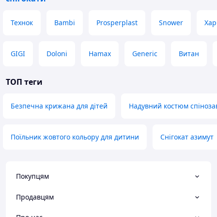
Технок
Bambi
Prosperplast
Snower
Хар
GIGI
Doloni
Hamax
Generic
Витан
ТОП теги
Безпечна крижана для дітей
Надувний костюм спіноза
Поїльник жовтого кольору для дитини
Снігокат азимут
Покупцям
Продавцям