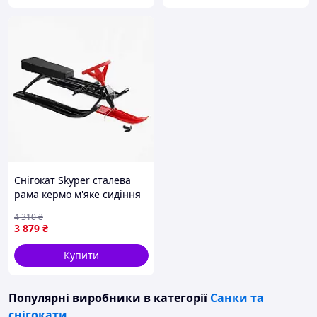
Снігокат Skyper сталева
рама кермо м'яке сидіння
125х50, 6х38,5 см Чорно-
4 310
₴
червоний 164559
3 879
₴
Купити
Популярні виробники
в категорії
Санки та
снігокати