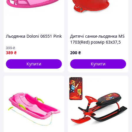
Льодянка Doloni 06551 Pink
Дитячі санки-льодянка MS
1703(Red) розмір 63х37,5
см
399
₴
389
₴
200
₴
Купити
Купити