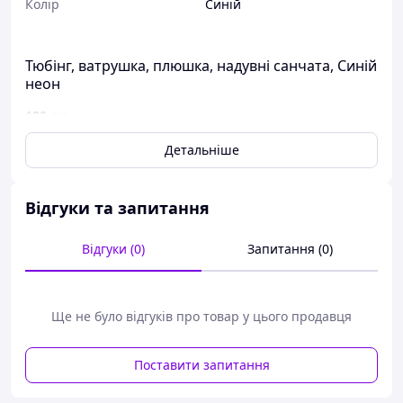
Колір
Синій
Тюбінг, ватрушка, плюшка, надувні санчата, Синій
неон
120 см
Верх тюбінга виготовлений зі спеціальної міцної,
Детальніше
водостійкої тканини.
Дно тюбінга виконано з ПВХ, що забезпечує якісне
Відгуки та запитання
ковзання.
Те,що верхня частина саней виконана з тканини,
Відгуки (0)
Запитання (0)
підвищує комфорт катання-
не дозволяє "вислизати" з саней. Прогумовані ручки не
примерзають і не губляться в руках.
Ще не було відгуків про товар у цього продавця
Поставити запитання