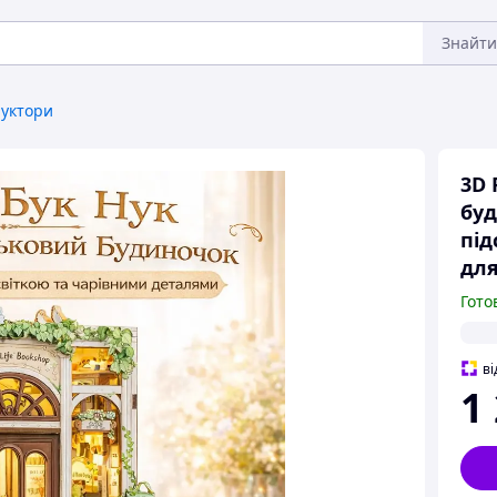
Знайти
уктори
3D 
буд
під
для
Гото
ві
1