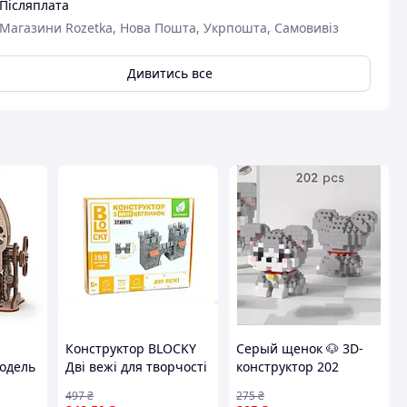
Післяплата
Магазини Rozetka, Нова Пошта, Укрпошта, Самовивіз
Дивитись все
Конструктор BLOCKY
Серый щенок 🐶 3D-
модель
Дві вежі для творчості
конструктор 202
 10203
з мініцеглинками для
детали | Мини-
497
₴
275
₴
дітей і дорослих
фигурка в стиле LEGO