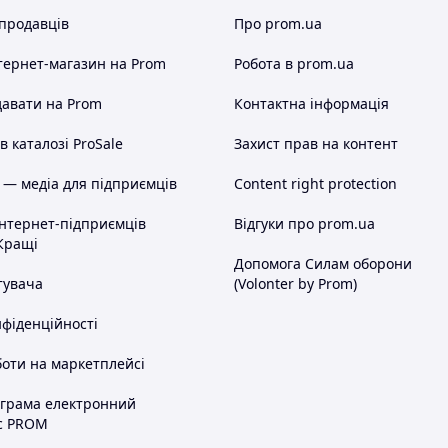
 продавців
Про prom.ua
тернет-магазин
на Prom
Робота в prom.ua
авати на Prom
Контактна інформація
 каталозі ProSale
Захист прав на контент
 — медіа для підприємців
Content right protection
інтернет-підприємців
Відгуки про prom.ua
Кращі
Допомога Силам оборони
тувача
(Volonter by Prom)
нфіденційності
оти на маркетплейсі
ограма електронний
с PROM