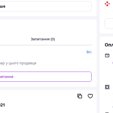
іше
Запитання (0)
Опл
Всі
вар у цього продавця
питання
021