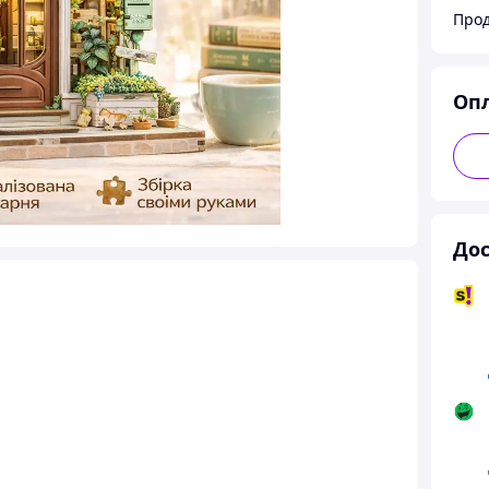
Оп
Дос