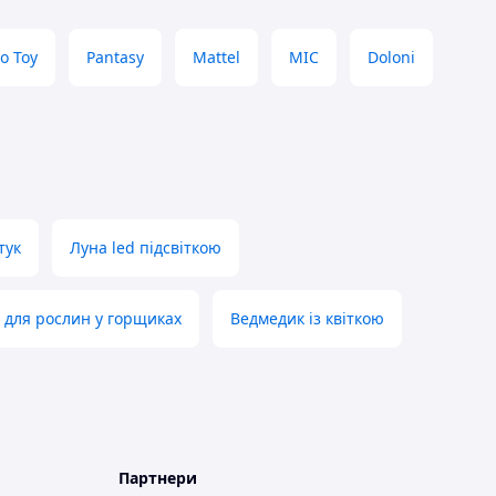
o Toy
Pantasy
Mattel
MIC
Doloni
тук
Луна led підсвіткою
 для рослин у горщиках
Ведмедик із квіткою
Партнери