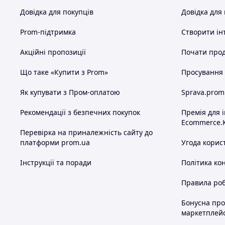
Довідка для покупців
Довідка для
Prom-підтримка
Створити ін
Акційні пропозиції
Почати прод
Що таке «Купити з Prom»
Просування в
Як купувати з Пром-оплатою
Sprava.prom
Рекомендації з безпечних покупок
Премія для 
Ecommerce.
Перевірка на приналежність сайту до
платформи prom.ua
Угода корис
Інструкції та поради
Політика ко
Правила роб
Бонусна пр
маркетплей