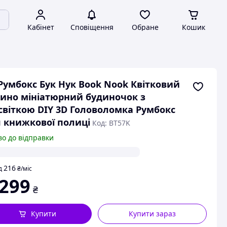
Кабінет
Сповіщення
Обране
Кошик
Румбокс Бук Нук Book Nook Квітковий
ино мініатюрний будиночок з
світкою DIY 3D Головоломка Румбокс
 книжкової полиці
Код: BT57K
во до відправки
216
д
₴
/міс
 299
₴
Купити
Купити зараз