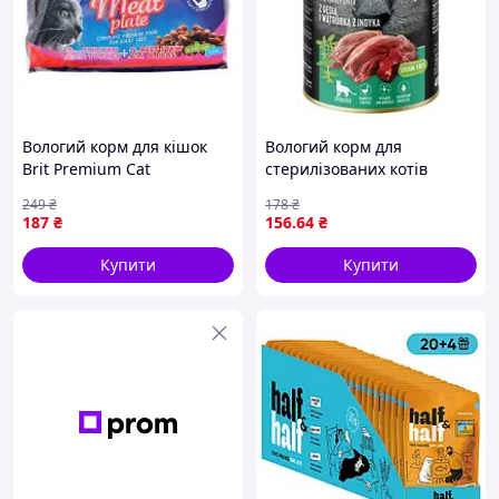
Вологий корм для кішок
Вологий корм для
Brit Premium Cat
стерилізованих котів
м&apos;ясна тарілка 4 шт
Dolina Noteci Super Rafi Cat
249
₴
178
₴
по 100 г (8595602506262)
Sterilised із гусятиною та
187
₴
156
.64
₴
індичою печінкою 400 г
Купити
Купити