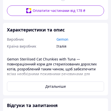
Оплатити частинами від 178 ₴
Характеристики та опис
Виробник
Gemon
Країна виробник
Італія
Gemon Sterilised Cat Chunkies with Tuna —
повнораціонний корм для стерилізованих дорослих
котів, розроблений таким чином, щоб забезпечити
всіма необхідними поживними речовинами для
щоденної життєдіяльності наших чотирилапих друзів.
GEMON HIGH PREMIUM QUALITY — це лінія
Детальніше
повноцінних кормів для домашніх тварин. з якісними
інгредієнтами, відібраними відповідно до харчових
потреб ваших тварин. Дуже смачні рецепти,
адаптовані до різного віку та способу життя тварин. Без
Відгуки та запитання
додавання штучних барвників і консервантів. Зроблено