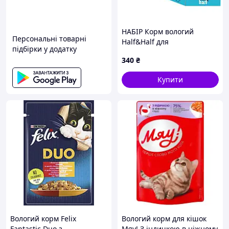
НАБІР Корм вологий
Персональні товарні
Half&Half для
підбірки у додатку
стерилізованих котів з
340
₴
білою рибою та морквою в
соусі 20+4 шт 85г.
Купити
Вологий корм Felix
Вологий корм для кішок
Fantastic Duo з
Мяу! З індичкою в ніжному