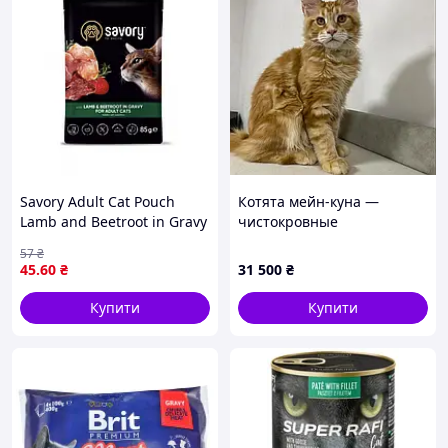
Savory Adult Cat Pouch
Котята мейн-куна —
Lamb and Beetroot in Gravy
чистокровные
вологий корм для дорослих
57
₴
котів з ягням та буряком у
45
.60
₴
31 500
₴
соусі 85 г
Купити
Купити