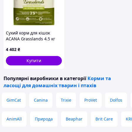
Сухий корм для кішок
ACANA Grasslands 4.5 кг
(0064992714727)
4 402
₴
Купити
Популярні виробники
в категорії
Корми та
ласощі для домашніх тварин і птахів
GimCat
Canina
Trixie
ProVet
Dolfos
AnimAll
Природа
Beaphar
Brit Care
KR