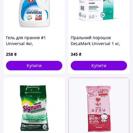
антибактеріальні властивості.
Гель для прання #1
Пральний порошок
Universal 4кг,
DeLaMark Universal 1 кг,
універсальний
K82K3X6902
258
₴
345
₴
Купити
Купити