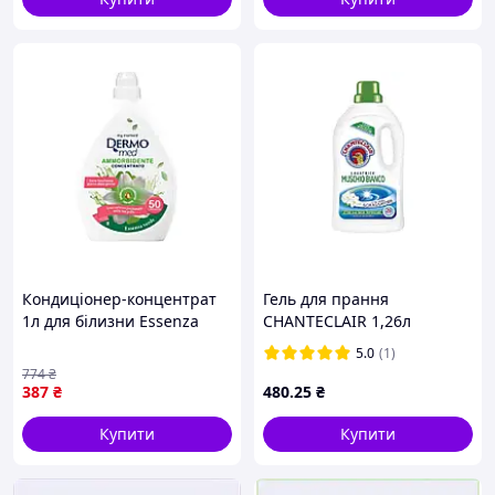
Кондиціонер-концентрат
Гель для прання
1л для білизни Essenza
CHANTECLAIR 1,26л
Verde ТМ DERMOMED
Muschio Bianco БІЛИЙ
5.0
(1)
МУСКУС
774
₴
387
₴
480
.25
₴
Купити
Купити