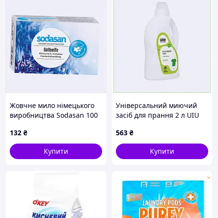
Жовчне мило німецького
Універсальний миючий
виробництва Sodasan 100
засіб для прання 2 л UIU
г, 8C7762X66
Home 816K38K95
132
₴
563
₴
Купити
Купити