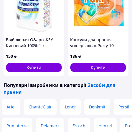
Відбілювач O&aposKEY
Капсули для прання
Кисневий 100% 1 кг
універсальні Purfy 10
4133958 ukrKoshik
капсул
150
₴
186
₴
Купити
Купити
Популярні виробники
в категорії
Засоби для
прання
Ariel
ChanteClair
Lenor
Denkmit
Persil
Primaterra
Delamark
Frosch
Henkel
Pro