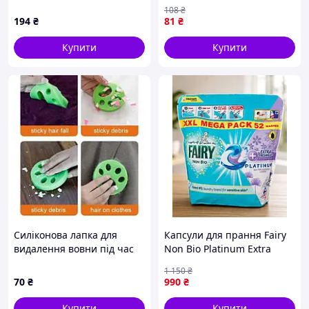
щіткою 250 мл
свіжість для кольорової
108
₴
білизни 300 г
194
₴
81
₴
(8006540512159)-Гарантія!
Купити
Купити
Силіконова лапка для
Капсули для прання Fairy
видалення вовни під час
Non Bio Platinum Extra
прання Зелена
Freshness, 52 шт.,
1 150
₴
універсальні, для чутливої
70
₴
990
₴
шкіри
Купити
Купити