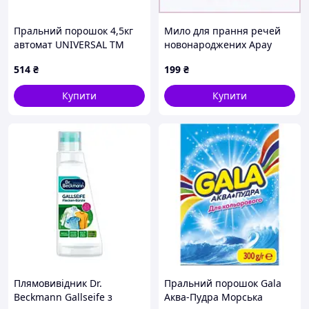
Пральний порошок 4,5кг
Мило для прання речей
автомат UNIVERSAL ТМ
новонароджених Арау
SIGNUM
Бебі, 816PP353C1
514
₴
199
₴
Купити
Купити
Плямовивідник Dr.
Пральний порошок Gala
Beckmann Gallseife з
Аква-Пудра Морська