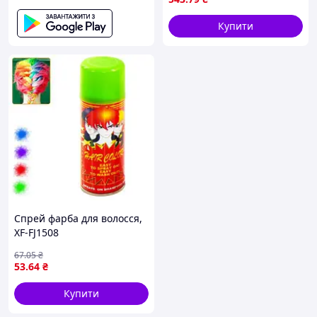
Купити
Спрей фарба для волосся,
XF-FJ1508
67
.05
₴
53
.64
₴
Купити