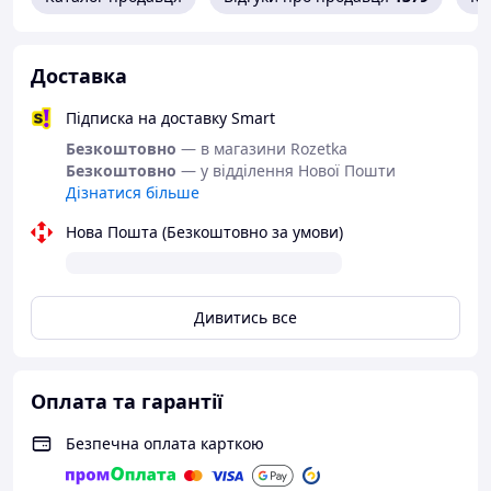
В асортименті понад 4000 товарів;
Лише справжня продукція. Гарантуємо 100%
якість товарів;
Доставка
Працюємо тільки з перевіреними партнерами;
У нашому магазині є різні способи оплати для
Підписка на доставку Smart
Вашої зручності;
Безкоштовно
— в магазини Rozetka
Беремо товар безпосередньо у постачальника,
Безкоштовно
— у відділення Нової Пошти
що дозволяє нам ставити найкращі ціни в
Дізнатися більше
Україні;
Зручна та оперативна доставка
Нова Пошта (Безкоштовно за умови)
Новою поштою і Укр поштою – 1-2 дні;
Є можливість самовивезення зі Львова.
Дивитись все
Оплата та гарантії
Безпечна оплата карткою