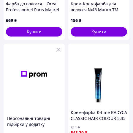
Фарба до волосся L Oreal
Крем-Крем-фарба для
Professionnel Paris Majirel
волосся №46 Манго ТМ
стійка 6.13 60 мл
Elitan
669
₴
156
₴
(3474637280888)
Купити
Купити
Крем-фарба K-time RADYCA
Персональні товарні
CLASSIC HAIR COLOUR 5.35
підбірки у додатку
Світло-коричневий
611
₴
червоне дерево
543
.79
₴