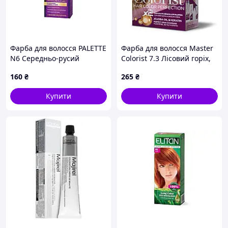
Фарба для волосся PALETTE
Фарба для волосся Master
N6 Середньо-русий
Colorist 7.3 Лісовий горіх,
2x50 мл+2x50 мл+10 мл
160
₴
265
₴
Купити
Купити