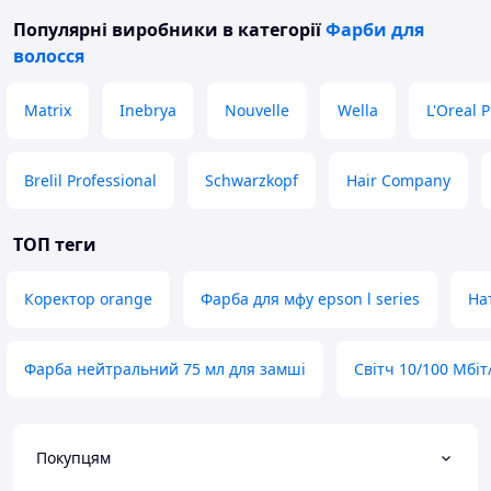
Популярні виробники
в категорії
Фарби для
волосся
Matrix
Inebrya
Nouvelle
Wella
L'Oreal 
Brelil Professional
Schwarzkopf
Hair Company
ТОП теги
Коректор orange
Фарба для мфу epson l series
На
Фарба нейтральний 75 мл для замші
Світч 10/100 Мбіт
Покупцям