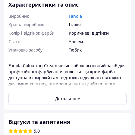
Характеристики та опис
Виробник
Fanola
Країна виробник
Італія
Колір і відтінок фарби
Коричневі відтінки
Стать
Унісекс
Упаковка засобу
Тюбик
Fanola Colouring Cream являє собою основний засіб для
професійного фарбування волосся. Ця крем-фарба
доступна в широкій гамі відтінків і ідеально підходить
для зміни кольору, посилення відтінку або повного
зафарбовування сивини.
Детальніше
З урахуванням низького вмісту аміаку (всього 1,6%), цей
продукт дбайливо ставиться до волосся, надаючи йому
максимальний догляд. Додатково збагачений олією
гінкго білоба, він забезпечує стійкий, насичений
Відгуки та запитання
відтінок, а також додає блиску і м'якості вашому
волоссю відразу після процедури фарбування.
5.0