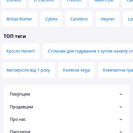
Britax Romer
Cybex
Caretero
Heyner
Lo
ТОП теги
Крісло Hanert
Стільчик для годування з кутом нахилу с
Автокрісло від 1 року
Коляска vega
Компактна гра
Покупцям
Продавцям
Про нас
Партнери