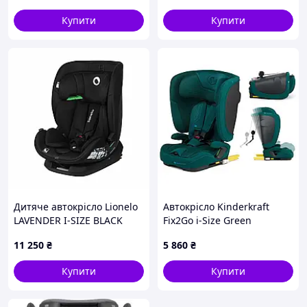
Купити
Купити
Дитяче автокрісло Lionelo
Автокрісло Kinderkraft
LAVENDER I-SIZE BLACK
Fix2Go i-Size Green
CARBON
(KCFI2GO0GRE0000)
11 250
₴
5 860
₴
Купити
Купити