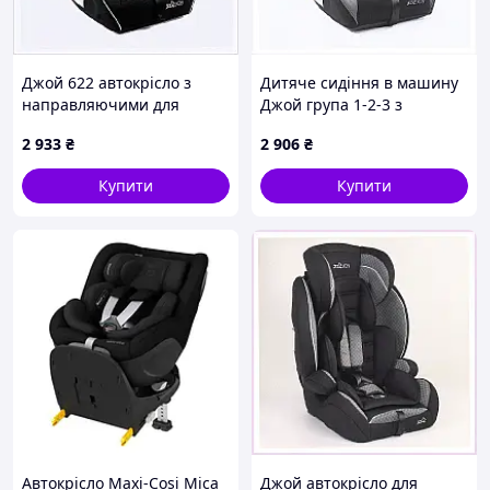
Джой 622 автокрісло з
Дитяче сидіння в машину
направляючими для
Джой група 1-2-3 з
ременів 8K9A747T59
бустером, 8H95K1494
2 933
₴
2 906
₴
Купити
Купити
Автокрісло Maxi-Cosi Mica
Джой автокрісло для