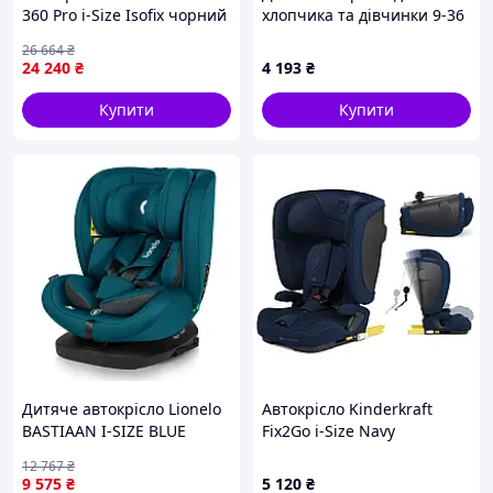
360 Pro i-Size Isofix чорний
хлопчика та дівчинки 9-36
(8549671110) (8549-vart)
кг, T9004C057E
26 664
₴
24 240
₴
4 193
₴
Купити
Купити
Дитяче автокрісло Lionelo
Автокрісло Kinderkraft
BASTIAAN I-SIZE BLUE
Fix2Go i-Size Navy
INDIGO
(KCFI2GO0NAV0000)
12 767
₴
9 575
₴
5 120
₴