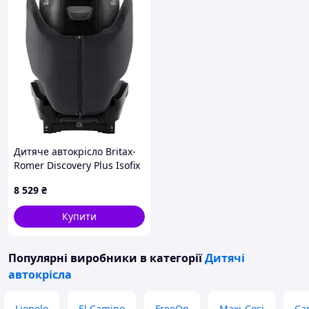
Дитяче автокрісло Britax-
Romer Discovery Plus Isofix
Dark Gray (2000036849)
8 529
₴
Купити
Популярні виробники
в категорії
Дитячі
автокрісла
Lionelo
El Camino
FreeOn
Maxi-Cosi
Car