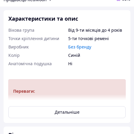
Характеристики та опис
Вікова група
Від 9-ти місяців до 4 років
Точки кріплення дитини
5-ти точкові ремені
Виробник
Без бренду
Колір
Синій
Анатомічна подушка
Ні
Переваги:
Дуже легкий, майже невагомий.
Детальніше
Компактні розміри зручні для зберігання.
Міцний довговічний поліестер матеріал.
Ремені легко регулювати довжину.
Забезпечує високий рівень захисту.