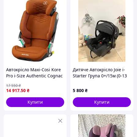
Автокрісло Maxi-Cosi Kore
Дитяче Автокрісло Joie i-
Pro i-Size Authentic Cognac
Starter Група 0+/15м (0-13
(8741650110)
кг)
17 550
₴
14 917
.50
₴
5 800
₴
Купити
Купити