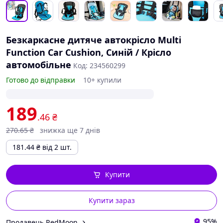
Безкаркасне дитяче автокрісло Multi
Function Car Cushion, Синій / Крісло
автомобільне
Код: 234560299
Готово до відправки
10+ купили
189
.46
₴
270
.65
₴
знижка ще 7 днів
181.44
₴
від 2 шт.
Купити
Купити зараз
95%
Продавець RedMoon