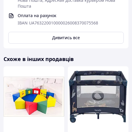
Нова Пошта, Адресная доставка курьером Нова
Посилені ніжки з присосками
— манеж стійко
Пошта
фіксується на підлозі та не ковзає
Оплата на рахунок
Безпечні матеріали
— підходить для
IBAN UA763220010000026008370075568
щоденного використання дітьми
Дивитись все
Схоже в інших продавців