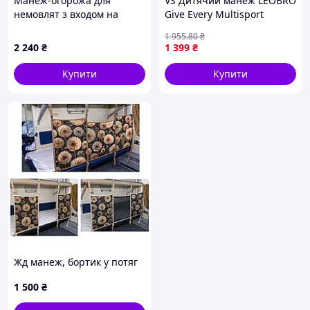
Манеж-огорожа для
VS Дитячий манеж LEOBRO
немовлят з входом на
Give Every Multisport
змійці сірий, 41K9K700C4
120х180 см Синій
1 955
.80
₴
майданчик для малюків
2 240
₴
1 399
₴
безпечний простір для
ігор 32T8_V1
Купити
Купити
Жд манеж, бортик у потяг
1 500
₴