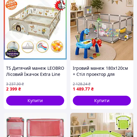
TS Дитячий манеж LEOBRO
Ігровий манеж 180х120см
Лісовий Їжачок Extra Line
+ Стіл проектор для
бежевий для ігор та
малювання / Дитячий
3 237
.30
₴
2 128
.24
₴
повзання безпечний
манеж з баскетбольним
2 399
₴
1 489
.77
₴
ігровий простір SHT55_Q
кільцем / Манеж-ігровий
майданчик
Купити
Купити