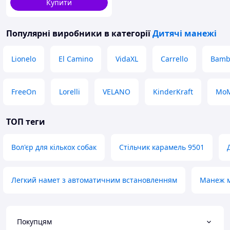
Купити
Популярні виробники
в категорії
Дитячі манежі
Lionelo
El Camino
VidaXL
Carrello
Bamb
FreeOn
Lorelli
VELANO
KinderKraft
Mo
ТОП теги
Вол'єр для кількох собак
Стільчик карамель 9501
Легкий намет з автоматичним встановленням
Манеж м
Покупцям