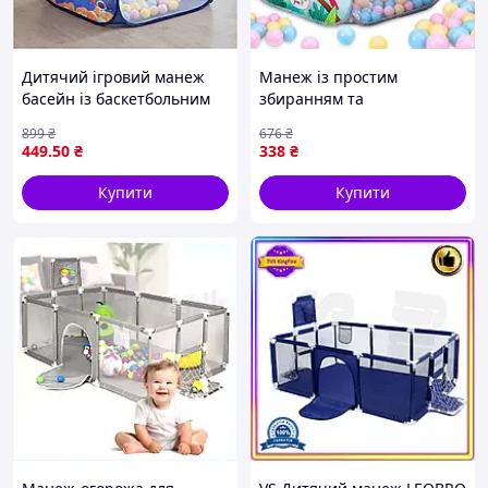
Дитячий ігровий манеж
Манеж із простим
басейн із баскетбольним
збиранням та
кільцем для вулиці та дому
розбиранням, Дитяча
899
₴
676
₴
безпечний простір для
палатка Халабуда,
449
.50
₴
338
₴
ігор
Вуличний манеж WP-19
Купити
Купити