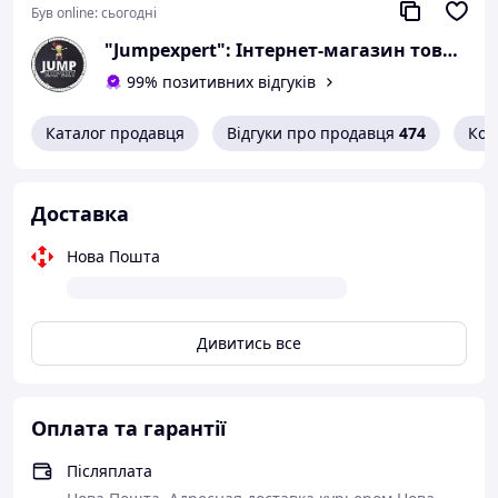
Був online:
сьогодні
"Jumpexpert": Інтернет-магазин товарів для активного відпочинку та спорту!
99% позитивних відгуків
Каталог продавця
Відгуки про продавця
474
Кон
Доставка
Нова Пошта
⭐ Переваги:
Надійна конструкція
— міцні з’єднання з
антиковзким фіксуванням забезпечують
Дивитись все
стабільність манежа
Дихаюча сітка
— добра циркуляція повітря та
повна видимість дитини з усіх боків
Оплата та гарантії
Зручні дверцята на блискавці
— дитина може
самостійно заходити та виходити (під наглядом
Післяплата
дорослих)