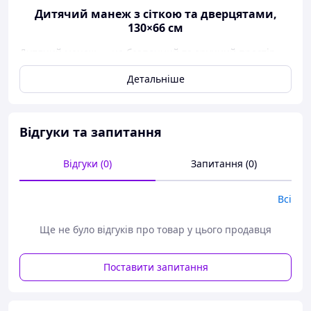
Дитячий манеж з сіткою та дверцятами,
130×66 см
Дитячий манеж — це безпечний та зручний простір
для ігор і перших кроків малюка. Манеж забезпечує
Детальніше
комфорт дитині та спокій батькам, дозволяючи дитині
гратися самостійно під наглядом.
Розміри:
Відгуки та запитання
Ширина:
130 см
Висота:
66 см
Відгуки (0)
Запитання (0)
Всі
Ще не було відгуків про товар у цього продавця
Поставити запитання