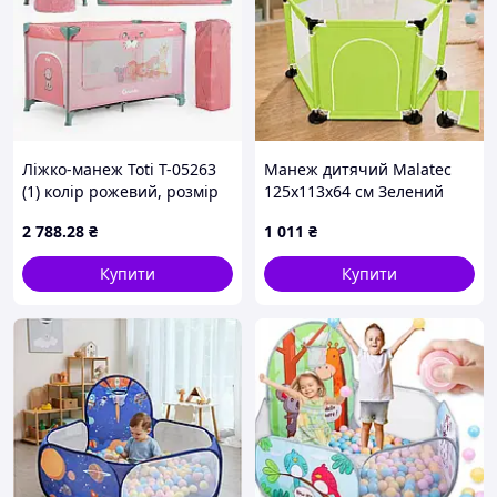
Ліжко-манеж Toti T-05263
Манеж дитячий Malatec
(1) колір рожевий, розмір
125х113х64 см Зелений
126x65x75 см, в коробці
2 788
.28
₴
1 011
₴
Купити
Купити