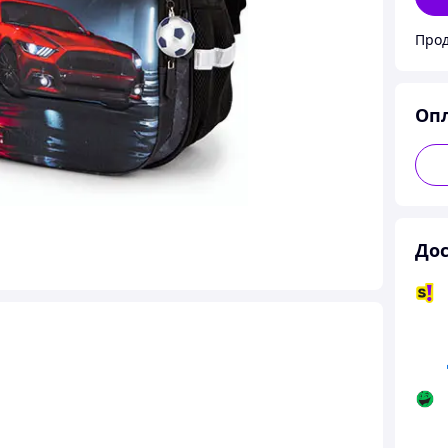
Прод
Оп
Дос