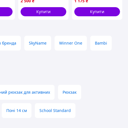
2 500
₴
1 175
₴
каркас, світловідбивні
водонепроникний із
елементи, б/в у
нейлону
Купити
Купити
відмінному стані
з бренда
SkyName
Winner One
Bambi
ний рюкзак для активних
Рюкзак
Поні 14 см
School Standard