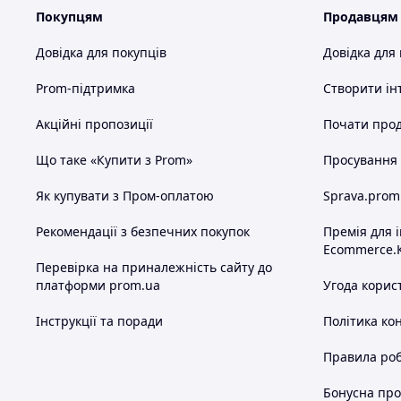
Покупцям
Продавцям
Довідка для покупців
Довідка для
Prom-підтримка
Створити ін
Акційні пропозиції
Почати прод
Що таке «Купити з Prom»
Просування в
Як купувати з Пром-оплатою
Sprava.prom
Рекомендації з безпечних покупок
Премія для 
Ecommerce.
Перевірка на приналежність сайту до
платформи prom.ua
Угода корис
Інструкції та поради
Політика ко
Правила роб
Бонусна пр