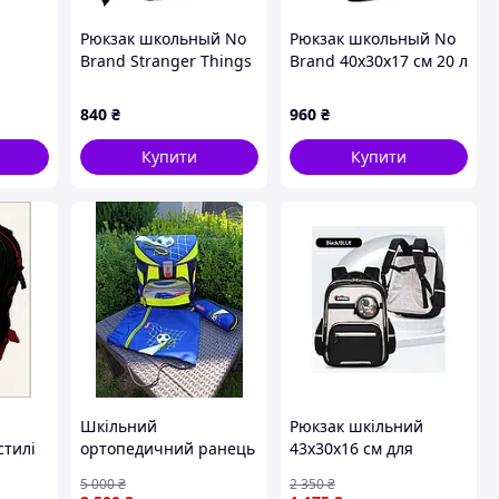
d
Рюкзак школьный No
Рюкзак школьный No
р
Brand Stranger Things
Brand 40x30x17 см 20 л
36x27x13 см Черный
Черный (4377) D15-
2415)
(4403) D15-2026
2026
840
₴
960
₴
Купити
Купити
Шкільний
Рюкзак шкільний
стилі
ортопедичний ранець
43х30х16 см для
10P0
Step by Step для
дівчаток міський
5 000
₴
2 350
₴
хлопчика, жорсткий
легкий