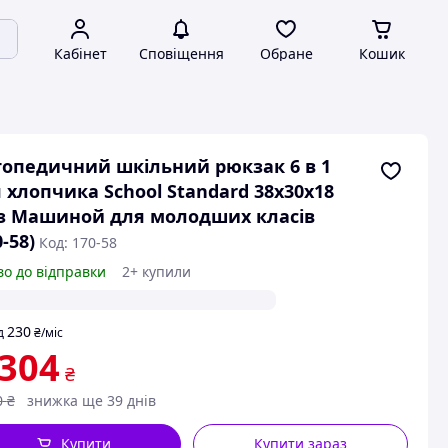
Кабінет
Сповіщення
Обране
Кошик
опедичний шкільний рюкзак 6 в 1
 хлопчика School Standard 38х30х18
з Машиной для молодших класів
0-58)
Код: 170-58
во до відправки
2+ купили
230
д
₴
/міс
 304
₴
0
₴
знижка ще 39 днів
Купити
Купити зараз