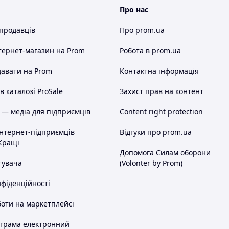
Про нас
 продавців
Про prom.ua
тернет-магазин
на Prom
Робота в prom.ua
авати на Prom
Контактна інформація
 каталозі ProSale
Захист прав на контент
 — медіа для підприємців
Content right protection
інтернет-підприємців
Відгуки про prom.ua
Кращі
Допомога Силам оборони
тувача
(Volonter by Prom)
нфіденційності
оти на маркетплейсі
ограма електронний