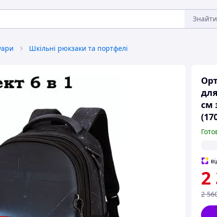
Знайти
уари
Шкільні рюкзаки та портфелі
Орт
для
см 
(17
Гото
ві
2
2 56