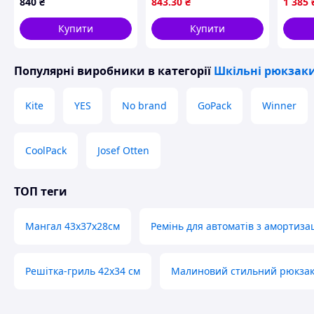
840
₴
843
.30
₴
1 385
D15-2025
л рюк
на що
Купити
Купити
рюкза
Популярні виробники
в категорії
Шкільні рюкзаки
Kite
YES
No brand
GoPack
Winner
CoolPack
Josef Otten
ТОП теги
Мангал 43х37х28см
Ремінь для автоматів з амортиза
Решітка-гриль 42х34 см
Малиновий стильний рюкза