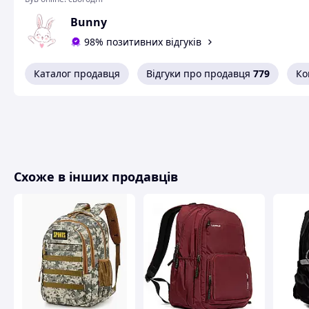
Яскравий стильний шкільний рюкзак School Standard (Ск
Bunny
створений для початкових класів. Його розмір 38х30х18 см
98% позитивних відгуків
Спинка жорстка і повністю вентильована, прошита м'яки
Каталог продавця
Відгуки про продавця
779
Ко
навантаженні шкільний аксесуар не змінює форму. Ергон
регульованим нагрудним ременем та застібкою фастекс.
Лямки щільні з додатковими вставками з внутрішньої сто
Довжину можна регулювати.
Рюкзак для школярів виконаний із водовідштовхувальної т
Схоже в інших продавців
Ортопедичний рюкзак для хлопчиків має три відділення:
• Переднє з місцем для зберігання блокнотів та органайзе
• Місткий основний відсік для шкільного приладдя та зош
• Дві сітчасті кишені з боків
Переваги:
• Світловідбивні елементи спереду, ззаду та з боків шкіль
• Жорстке опускне дно всередині рюкзака
• Блискавка заднього відділення розстібається в обидва б