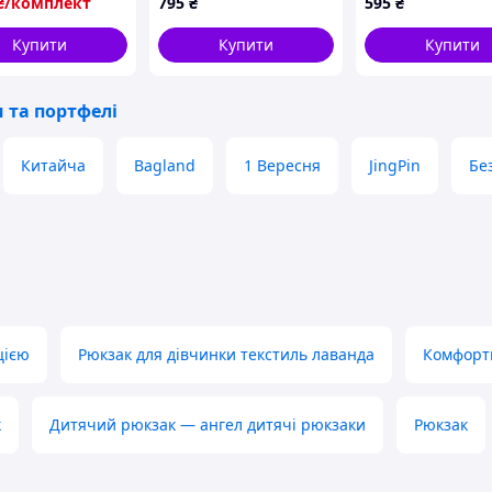
₴/комплект
795
₴
595
₴
зак для дівчинки
день якісний
Купити
Купити
Купити
к
 та портфелі
Китайча
Bagland
1 Вересня
JingPin
Бе
цією
Рюкзак для дівчинки текстиль лаванда
Комфорт
к
Дитячий рюкзак — ангел дитячі рюкзаки
Рюкзак