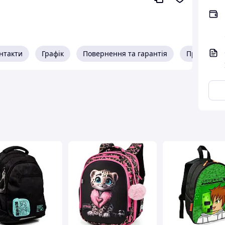
улСтандард) з анатомічною спинкою просто
.
ми вставками, що дихають. При максимальному
нтакти
Графік
Повернення та гарантія
Про прода
омічні лямки-мийка рюкзака для першокласника з
рони.
канини для захисту вмісту від вологи та дощу.
ром для канцелярії
итів А4
ного рюкзака
оки