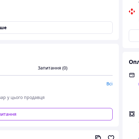
іше
Опл
Запитання (0)
Всі
вар у цього продавця
питання
 Standard 38х30х18 см з
Машиной
для молодших