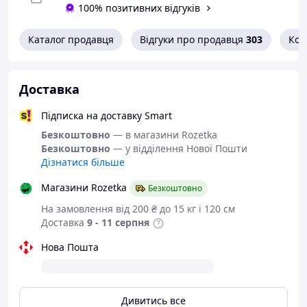
100% позитивних відгуків
вологи та дощу.
Каталог продавця
Відгуки про продавця
303
Кон
Ортопедичний рюкзак для хлопчиків має три
відділення:
• Переднє з місцем для зберігання блокнотів та
Доставка
органайзером для канцелярії
• Місткий основний відсік для шкільного приладдя та
Підписка на доставку Smart
зошитів А4
Безкоштовно
— в магазини Rozetka
• Дві сітчасті кишені з боків
Безкоштовно
— у відділення Нової Пошти
Дізнатися більше
Переваги:
Магазини Rozetka
Безкоштовно
• Світловідбивні елементи спереду, ззаду та з боків
шкільного рюкзака
На замовлення від 200 ₴ до 15 кг і 120 см
• Жорстке опускне дно всередині рюкзака
Доставка
9 - 11 серпня
• Блискавка заднього відділення розстібається в обидва
боки
Нова Пошта
Також рюкзак для дітей 1-4 класів має:
• Якісні блискавки фірми SBS з надійною фурнітурою
Дивитись все