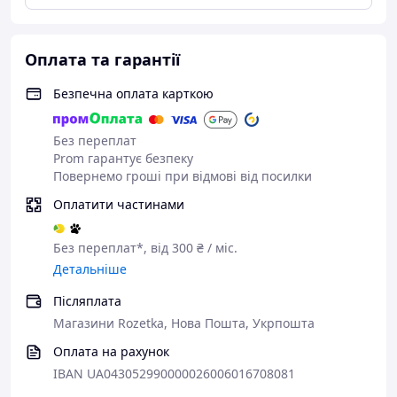
• Посиленою ручкою зверху зі зручним захопленням
для перенесення рюкзака та петлею для підвішування
• Додатковими рядками прошиті всі місця з основними
Оплата та гарантії
навантаженнями
Безпечна оплата карткою
У комплекті:
Бірка з індивідуальним штрих-кодом та описом.
Без переплат
М'яка іграшка-брелок
Prom гарантує безпеку
Мішок для взуття
Повернемо гроші при відмові від посилки
Пенал
Оплатити частинами
Без переплат*, від 300 ₴ / міс.
Детальніше
Післяплата
Магазини Rozetka, Нова Пошта, Укрпошта
Оплата на рахунок
IBAN UA043052990000026006016708081