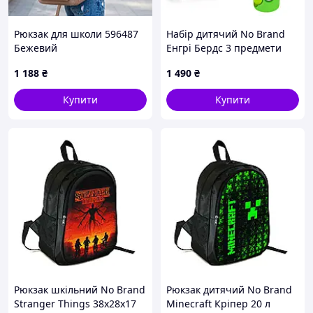
Рюкзак для школи 596487
Набір дитячий No Brand
Бежевий
Енгрі Бердс 3 предмети
Різнобарвний (01641)
1 188
₴
1 490
₴
Купити
Купити
Рюкзак шкільний No Brand
Рюкзак дитячий No Brand
Stranger Things 38x28x17
Minecraft Кріпер 20 л