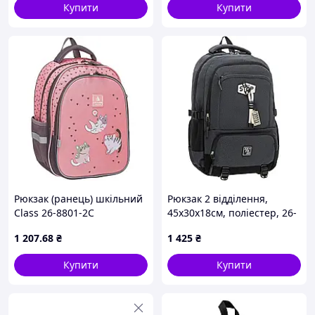
Купити
Купити
Рюкзак (ранець) шкільний
Рюкзак 2 відділення,
Class 26-8801-2C
45x30x18см, поліестер, 26-
37*29*17см
339L
1 207
.68
₴
1 425
₴
Купити
Купити