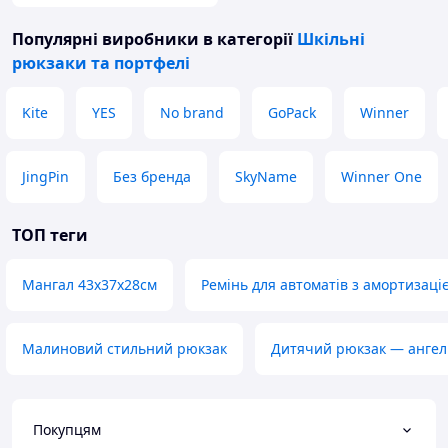
Популярні виробники
в категорії
Шкільні
рюкзаки та портфелі
Kite
YES
No brand
GoPack
Winner
JingPin
Без бренда
SkyName
Winner One
ТОП теги
Мангал 43х37х28см
Ремінь для автоматів з амортизаці
Малиновий стильний рюкзак
Дитячий рюкзак — ангел
Покупцям