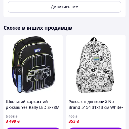
Дивитись все
Схоже в інших продавців
Шкільний каркасний
Рюкзак підлітковий No
рюкзак Yes Rally LED S-78M
Brand 5154 31х13 см White-
ортопедичний для
Black 13081-84480 D13-
6 998
₴
406
₴
хлопчика, формат A4, LED-
2026
3 499
₴
353
₴
брелок, 18,7 л 38×29×17 см