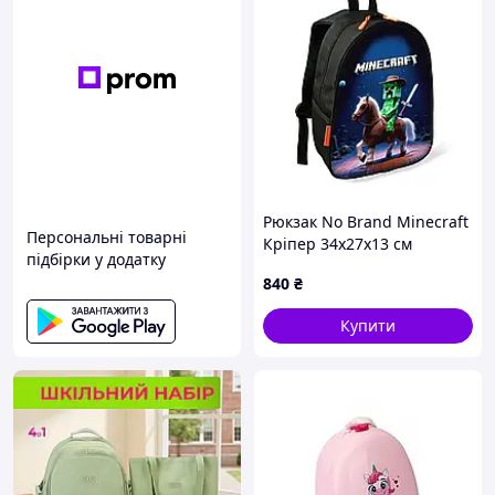
Рюкзак No Brand Minecraft
Персональні товарні
Кріпер 34х27х13 см
підбірки у додатку
Різнобарвний (02441) D15-
840
₴
2025
Купити