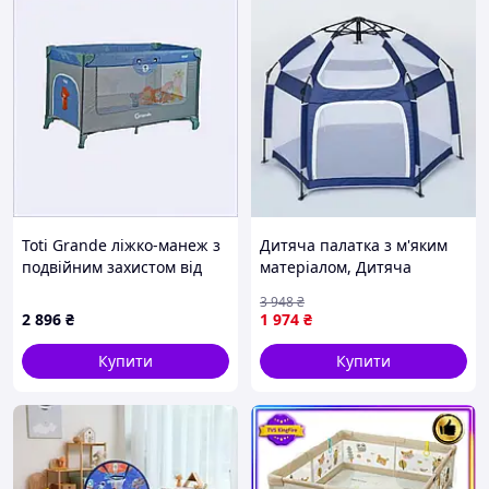
Характеристики:
Матеріал: поліестер
Розміри у розкладеному вигляді: 150х150х118 см
Вікова група: від 6 місяців
Механізм автоматичного розкриття: так
Захист від ультрафіолету: так
Водонепроникна основа: так
Сітчасті бічні стінки для вентиляції: так
Toti Grande ліжко-манеж з
Дитяча палатка з м'яким
Легкість у збиранні та розбиранні: так
подвійним захистом від
матеріалом, Дитяча
Компактність у складеному вигляді: так
складання, 860T22EP51
палатка для ігор вдома
3 948
₴
У комплекті: сумка для перенесення
Шалаш для дітей MZ-95
2 896
₴
1 974
₴
Купити
Купити