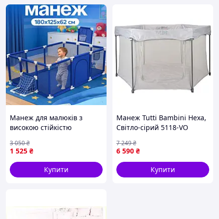
Манеж для малюків з
Манеж Tutti Bambini Hexa,
високою стійкістю
Світло-сірий 5118-VO
Дитячий складний манеж
3 050
₴
7 249
₴
ігровий для дітей KP-50
1 525
₴
6 590
₴
Купити
Купити