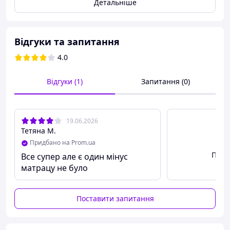
Детальніше
Легка та компактна у транспортуванні.
Міцні та безпечні матеріали.
Яскравий дизайн, що привертає увагу.
Ідеальне рішення для ігор вдома та на природі.
Відгуки та запитання
4.0
Відгуки (1)
Запитання (0)
19.06.2026
Тетяна М.
Придбано на Prom.ua
Пере
Все супер але є один мінус
матрацу не було
Поставити запитання