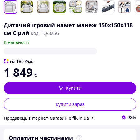
Дитячий ігровий намет манеж 150х150х118
см Сірий
Код: TQ-325G
В наявності
185
від
₴
/міс
1 849
₴
Купити
Купити зараз
98%
Продавець Інтернет-магазин elfik.in.ua
Оплатити частинами