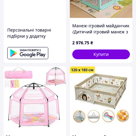
Манеж-ігровий майданчик
Персональні товарні
/Дитячий ігровий манеж з
підбірки у додатку
москітною сіткою / Манеж-
2 976
.75
₴
намет / Манеж для дітей
180х120см
Купити