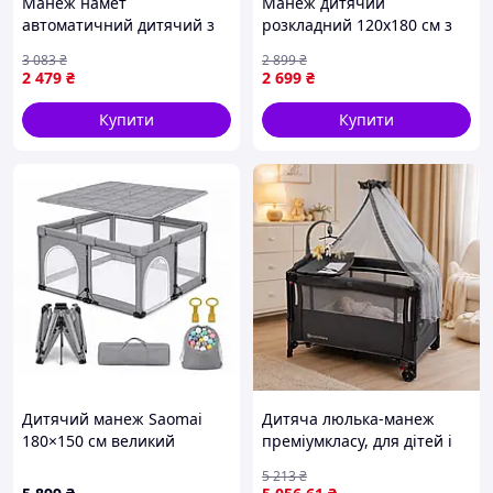
Манеж намет
Манеж дитячий
автоматичний дитячий з
розкладний 120х180 см з
москітними сітками
кульками, сітчастими
3 083
₴
2 899
₴
рожевий 146х127х110 см з
стінками та сумкою в
2 479
₴
2 699
₴
килимком для дому Toyvoo
комплекті
Купити
Купити
Дитячий манеж Saomai
Дитяча люлька-манеж
180×150 см великий
преміумкласу, для дітей і
складний з м'яким
дому, Портативне ліжечко
5 213
₴
матрацом, москітною
з пеленальним столиком