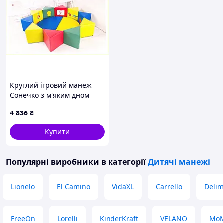
Круглий ігровий манеж
Сонечко з м'яким дном
65C3C85K89
4 836
₴
Купити
Популярні виробники
в категорії
Дитячі манежі
Lionelo
El Camino
VidaXL
Carrello
Deli
FreeOn
Lorelli
KinderKraft
VELANO
Mo