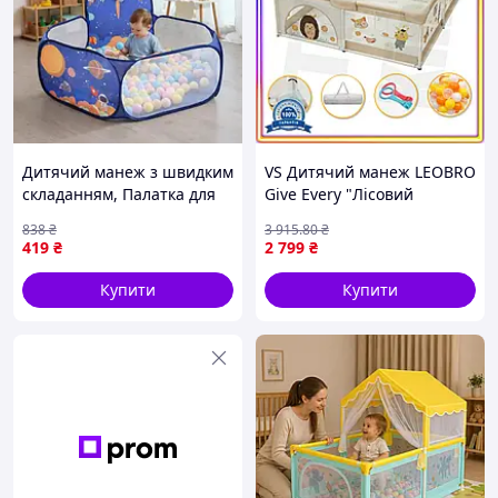
Дитячий манеж з швидким
VS Дитячий манеж LEOBRO
складанням, Палатка для
Give Every "Лісовий
дитячих ігор у саду, Манеж
Їжачок" 150х180 см
838
₴
3 915
.80
₴
для дитини від
Ігровий майданчик для
419
₴
2 799
₴
народження HB-68
дітей з кульками для
розвит 32T8_V1
Купити
Купити
Комплектація:
Дитячий автоматичний намет-манеж
Сумка