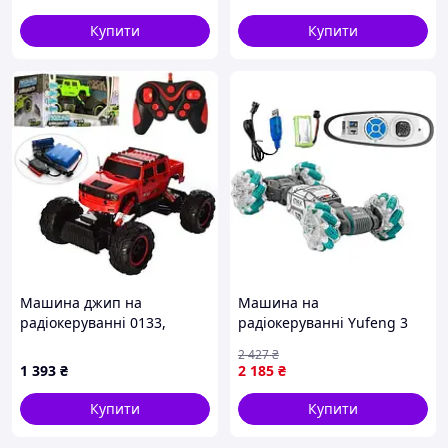
Купити
Купити
Машина джип на
Машина на
радіокеруванні 0133,
радіокеруванні Yufeng 3
Радіокерована машина
типи керування 7.4 V Gray
2 427
₴
Джип акумулятор, гумові
(104147)
1 393
₴
2 185
₴
колеса, Світло, звук
Купити
Купити