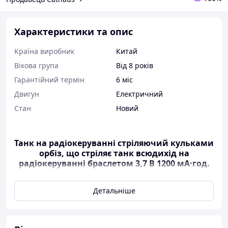
Характеристики та опис
Країна виробник
Китай
Вікова група
Від 8 років
Гарантійний термін
6 міс
Двигун
Електричний
Стан
Новий
Танк на радіокеруванні стріляючий кульками
орбіз, що стріляє танк всюдихід на
радіокеруванні браслетом 3,7 В 1200 мА·год.
Детальніше
Характеристики:
Функції
рух уперед, назад, повороти,
обертання, стрільба гелієвими орбізами.