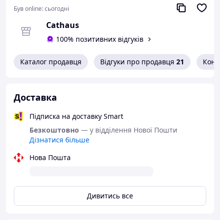
Викрутка для доступу до батареї.
Був online:
сьогодні
Інструкція користувача.
Cathaus
100% позитивних відгуків
Каталог продавця
Відгуки про продавця
21
Конт
Доставка
Підписка на доставку Smart
Безкоштовно
— у відділення Нової Пошти
Дізнатися більше
Нова Пошта
Дивитись все