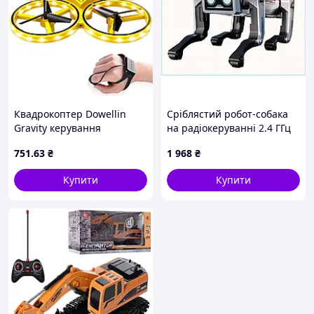
Квадрокоптер Dowellin
Сріблястий робот-собака
Gravity керування
на радіокеруванні 2.4 ГГц
браслетом + (24) (48)
пластик 902B3073K
751
.63
₴
1 968
₴
Купити
Купити