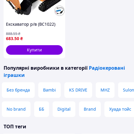
Екскаватор р/в (BC1022)
888
.55
₴
683
.50
₴
Купити
Популярні виробники
в категорії
Радіокеровані
іграшки
Без бренда
Bambi
KS DRIVE
MHZ
Sulon
No brand
ББ
Digital
Brand
Хуада тойс
ТОП теги