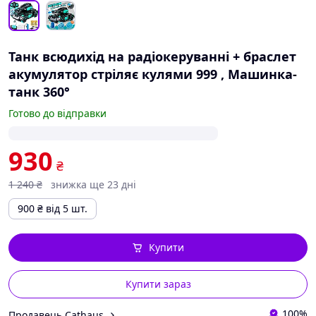
Танк всюдихід на радіокеруванні + браслет
акумулятор стріляє кулями 999 , Машинка-
танк 360°
Готово до відправки
930
₴
1 240
₴
знижка ще 23 дні
900
₴
від 5 шт.
Купити
Купити зараз
100%
Продавець Cathaus