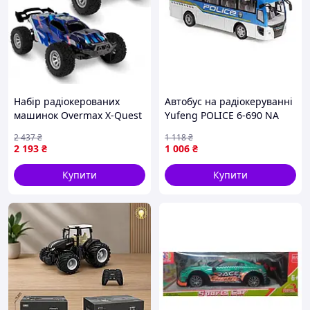
Набір радіокерованих
Автобус на радіокеруванні
машинок Overmax X-Quest
Yufeng POLICE 6-690 NA
3.7V 2.4GHz Різнобарвний
2 437
₴
1 118
₴
(108917)
2 193
₴
1 006
₴
Купити
Купити