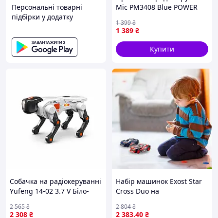
Персональні товарні
Mic PM3408 Blue POWER
підбірки у додатку
MOTORS
1 399
₴
1 389
₴
Купити
Собачка на радіокеруванні
Набір машинок Exost Star
Yufeng 14-02 3.7 V Біло-
Cross Duo на
чорний (186677)
радіокеруванні 1:28
2 565
₴
2 804
₴
червона та синя (20647)
2 308
₴
2 383
.40
₴