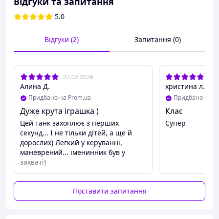
Відгуки та запитання
Привод:
чотириколісний із нековзними
5.0
шинами Mecanum.
Ефекти:
LED-підсвітка та звуковий супровід.
Відгуки (2)
Запитання (0)
Стрільба:
дальність польоту орбізів — 5-6
метрів, механічний поворот вежі.
Розмір:
26 х 15 х 16 см.
22.02.2026
09.
Алина Д.
христина л.
Акумулятор:
ємність 1200 мА·год, час
Придбано на Prom.ua
Придбано на P
заряджання приблизно 2-3 години.
Дуже крута іграшка )
Клас
Керування:
пульт із простими та інтуїтивно
Цей танк захоплює з перших
Супер
зрозумілими командами.
секунд... І не тільки дітей, а ще й
Комплектація
дорослих) Легкий у керуванні,
маневрений... іменинник був у
Радіокерований танк.
захваті)
Пульт керування.
Акумуляторна батарея 3,7 В 1200 мА·год.
Поставити запитання
USB-кабель для зарядки.
2 пакетики гелієвих орбізів (по 500 шт.).