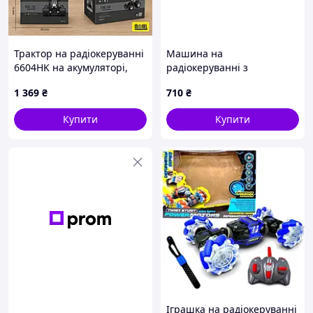
Трактор на радіокеруванні
Машина на
6604HK на акумуляторі,
радіокеруванні з
металевий, маштаб 1/24,
акумулятором (163-B01-03)
1 369
₴
710
₴
світло, звук, в коробці
(28*15*9см)
Купити
Купити
Іграшка на радіокеруванні